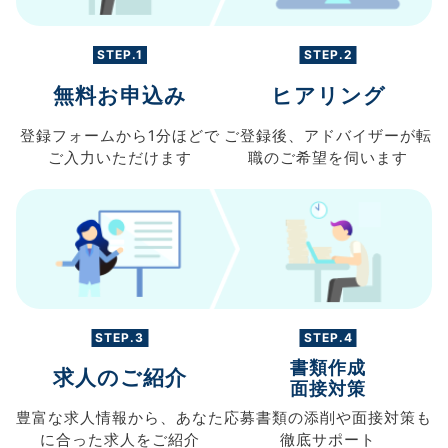
STEP.1
STEP.2
無料お申込み
ヒアリング
登録フォームから
1分ほどで
ご登録後、
アドバイザーが転
ご入力
いただけます
職の
ご希望を伺います
STEP.3
STEP.4
書類作成
求人のご紹介
面接対策
豊富な求人情報から、
あなた
応募書類の
添削や面接対策も
に合った求人を
ご紹介
徹底サポート