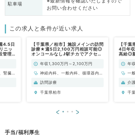
※最新情報を確認いたしますので
駐車場
お問い合わせください
この求人と条件が近い求人
4.5日
【千葉県／柏市】施設メインの訪問
【千葉
クリニッ
診療★週5日2,100万円相談可能◎
4日年収
設管理の
オンコールなし♪駅チカでアクセス
高給◎
器内科、
便利です！（一般内科／常勤）
管理医
ン（内
年収1,300万円～2,100万円
年収
、腎臓内
神経内科、一般内科、循環器内
一
科、呼吸器内科、消化器内科、内
科
訪問診療
介
分泌・代謝内科、腎臓内科、老年
内
千葉県柏市
千
内科、血液内科、膠原病科
<
>
手当/福利厚生