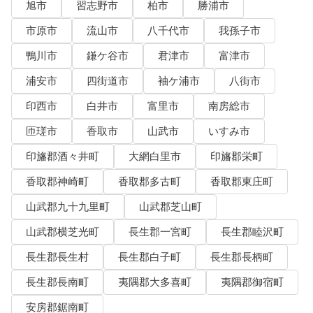
旭市
習志野市
柏市
勝浦市
市原市
流山市
八千代市
我孫子市
鴨川市
鎌ケ谷市
君津市
富津市
浦安市
四街道市
袖ケ浦市
八街市
印西市
白井市
富里市
南房総市
匝瑳市
香取市
山武市
いすみ市
印旛郡酒々井町
大網白里市
印旛郡栄町
香取郡神崎町
香取郡多古町
香取郡東庄町
山武郡九十九里町
山武郡芝山町
山武郡横芝光町
長生郡一宮町
長生郡睦沢町
長生郡長生村
長生郡白子町
長生郡長柄町
長生郡長南町
夷隅郡大多喜町
夷隅郡御宿町
安房郡鋸南町