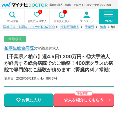
医師の求人・転職・アルバイトはマイナビDOCTOR
0
1
MENU
お気に入り求人
最近見た求人
マイページ
求人検索
医師求人・転職のマイナビDOCTOR
常勤医師求人
千葉県
柏市
柏厚
常勤求人
柏厚生総合病院
の常勤医師求人
【千葉県／柏市】週4.5日1,200万円～◎大手法人
が経営する総合病院でのご勤務！400床クラスの病
院で専門的なご経験が積めます（腎臓内科／常勤）
更新日 : 2026/05/21
求人No : 897674
お気に入り
求人を紹介してもらう