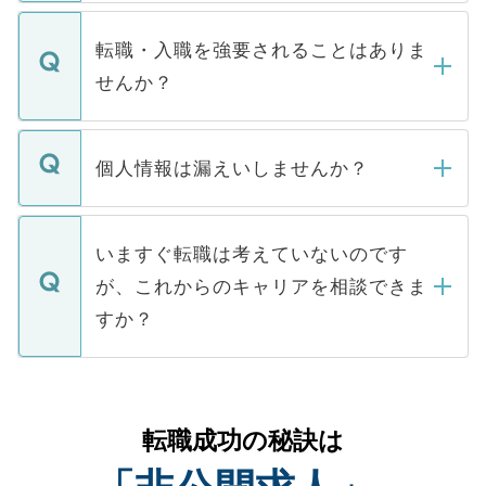
ます。通常、5営業日以内にはご連絡をせて
マイナビDOCTORで取り扱っている求人の
いただきますので、しばらくお待ちくださ
うち約3割は、Webサイトからご覧いただ
転職・入職を強要されることはありま
い。
けない「非公開求人」です。非公開求人は
せんか？
下記の理由によって、一般には公開してい
ません。
転職・入職を強要することは一切ありませ
ん。また、仮に応募先から内定をいただい
個人情報は漏えいしませんか？
■応募殺到を避けるため 人気のある医療機
たとしても、ご本人が納得しない限り、内
関を公にしてしまうと、応募が殺到する場
定を承諾する必要はありません。内定先へ
個人情報が漏えいすることはありませんの
合があります。 選考を効率よく行うため
の辞退の連絡はキャリアパートナーが行い
で、ご安心ください。当サイトからの登録
いますぐ転職は考えていないのです
に、医療機関が求める条件に合った人材の
ますので、ご安心ください。
などで収集したご登録者様の個人情報は、
が、これからのキャリアを相談できま
みを人材紹介会社に依頼するケースが増え
ご本人のキャリアアップおよび転職活動の
ています。
すか？
支援を目的に使用いたします。お預かりし
ているすべての個人データはご本人の許可
お気軽にご相談ください。先生専任のキャ
なく、医療機関側に開示したり、第三者に
リアパートナーが将来のご希望などをおう
提供することは一切ありません。また弊社
かがいして、現在の医療機関の状況や紹介
転職成功の秘訣は
は、個人情報の取り扱いについての厳密な
経験をまじえながら、適切なアドバイスを
管理基準を満たした事業者のみに付与され
させていただきます。すぐにご転職をされ