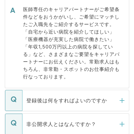
医師専任のキャリアパートナーがご希望条
件などをおうかがいし、ご希望にマッチし
たご入職先をご紹介するサービスです。
「自宅から近い病院を紹介してほしい」
「医療機器が充実した病院で働きたい」
「年収1,500万円以上の病院を探してい
る」など、さまざまなご要望をキャリアパ
ートナーにお伝えください。常勤求人はも
ちろん、非常勤・スポットのお仕事紹介も
行なっております。
登録後は何をすればよいのですか
ご登録いただきましたら、弊社担当者がご
登録内容を確認し、その後メールもしくは
非公開求人とはなんですか？
お電話にて次のステップのご案内をいたし