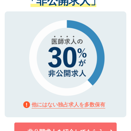
「非公開求人」
る、プライバシーマークを取得済みです。
ない方には、長期的なサポートが可能です
ご登録いただいた個人情報は、SSL（デー
ので、まずはご登録ください。
タ暗号化）によって保護されていますの
で、機密保持に関してもご安心ください。
他にはない独占求人を多数保有