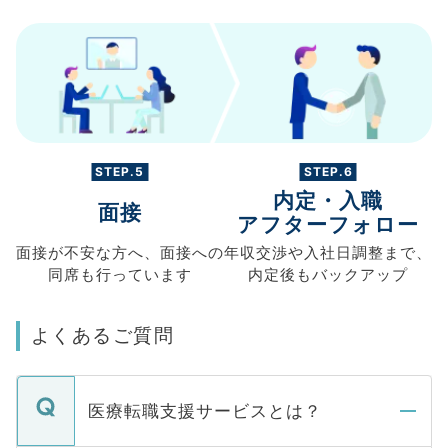
STEP.5
STEP.6
内定・入職
面接
アフターフォロー
面接が不安な方へ、
面接への
年収交渉や
入社日調整まで、
同席も
行っています
内定後もバックアップ
よくあるご質問
医療転職支援サービスとは？