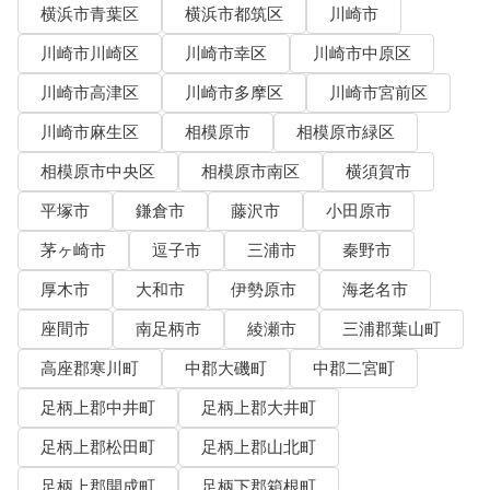
横浜市青葉区
横浜市都筑区
川崎市
川崎市川崎区
川崎市幸区
川崎市中原区
川崎市高津区
川崎市多摩区
川崎市宮前区
川崎市麻生区
相模原市
相模原市緑区
相模原市中央区
相模原市南区
横須賀市
平塚市
鎌倉市
藤沢市
小田原市
茅ヶ崎市
逗子市
三浦市
秦野市
厚木市
大和市
伊勢原市
海老名市
座間市
南足柄市
綾瀬市
三浦郡葉山町
高座郡寒川町
中郡大磯町
中郡二宮町
足柄上郡中井町
足柄上郡大井町
足柄上郡松田町
足柄上郡山北町
足柄上郡開成町
足柄下郡箱根町