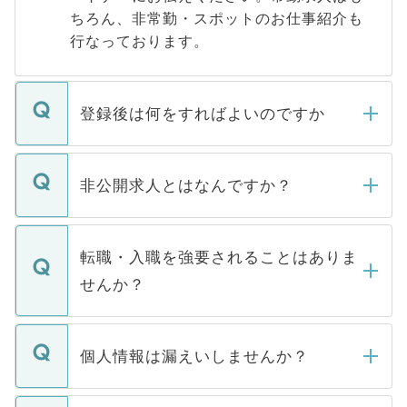
ちろん、非常勤・スポットのお仕事紹介も
行なっております。
登録後は何をすればよいのですか
ご登録いただきましたら、弊社担当者がご
登録内容を確認し、その後メールもしくは
非公開求人とはなんですか？
お電話にて次のステップのご案内をいたし
ます。通常、5営業日以内にはご連絡をせて
マイナビDOCTORで取り扱っている求人の
いただきますので、しばらくお待ちくださ
うち約3割は、Webサイトからご覧いただ
転職・入職を強要されることはありま
い。
けない「非公開求人」です。非公開求人は
せんか？
下記の理由によって、一般には公開してい
ません。
転職・入職を強要することは一切ありませ
ん。また、仮に応募先から内定をいただい
個人情報は漏えいしませんか？
■応募殺到を避けるため 人気のある医療機
たとしても、ご本人が納得しない限り、内
関を公にしてしまうと、応募が殺到する場
定を承諾する必要はありません。内定先へ
個人情報が漏えいすることはありませんの