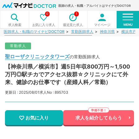
医師の求人・転職・アルバイトはマイナビDOCTOR
0
1
MENU
お気に入り求人
最近見た求人
マイページ
求人検索
医師求人・転職のマイナビDOCTOR
常勤医師求人
神奈川県
横浜市戸
常勤求人
聖ローザクリニックタワーズ
の常勤医師求人
【神奈川県／横浜市】週5日年収800万円～1,500
万円◎駅チカでアクセス抜群☆クリニックにて外
来、健診のお仕事です（産婦人科／常勤）
更新日 : 2025/08/01
求人No : 895703
お気に入り
求人を紹介してもらう