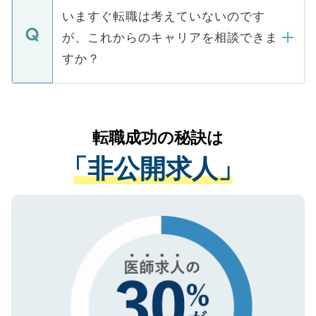
合があります。 選考を効率よく行うため
の辞退の連絡はキャリアパートナーが行い
で、ご安心ください。当サイトからの登録
いますぐ転職は考えていないのです
に、医療機関が求める条件に合った人材の
ますので、ご安心ください。
などで収集したご登録者様の個人情報は、
が、これからのキャリアを相談できま
みを人材紹介会社に依頼するケースが増え
ご本人のキャリアアップおよび転職活動の
ています。
すか？
支援を目的に使用いたします。お預かりし
ているすべての個人データはご本人の許可
お気軽にご相談ください。先生専任のキャ
なく、医療機関側に開示したり、第三者に
リアパートナーが将来のご希望などをおう
提供することは一切ありません。また弊社
かがいして、現在の医療機関の状況や紹介
転職成功の秘訣は
は、個人情報の取り扱いについての厳密な
経験をまじえながら、適切なアドバイスを
管理基準を満たした事業者のみに付与され
「非公開求人」
させていただきます。すぐにご転職をされ
る、プライバシーマークを取得済みです。
ない方には、長期的なサポートが可能です
ご登録いただいた個人情報は、SSL（デー
ので、まずはご登録ください。
タ暗号化）によって保護されていますの
で、機密保持に関してもご安心ください。