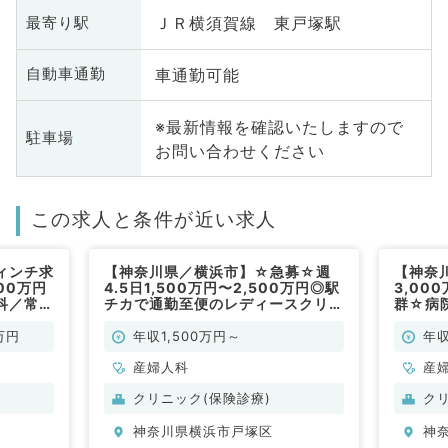
ＪＲ横須賀線 東戸塚駅
最寄り駅
車通勤可能
自動車通勤
※最新情報を確認いたしますので
駐車場
お問い合わせください
この求人と条件が近い求人
ィンチ求
【神奈川県／横浜市】☆急募☆週
【神奈
00万円
4.5日1,500万円〜2,500万円◎駅
3,00
科／常
チカで通勤至便のレディースクリニ
群☆病
ック～マイカー通勤可～（産婦人科
娩対応
／常勤）
※（産
万円
年収1,500万円～
年収
産婦人科
産
クリニック(保険診療)
ク
神奈川県横浜市戸塚区
神