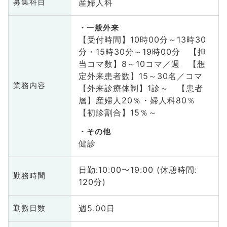
産婦人科
募集科目
一般外来
【受付時間】10時00分～13時30
分・15時30分～19時00分 【担
当コマ数】8～10コマ／週 【想
定外来患者数】15～30名／コマ
業務内容
【外来診療体制】1診～ 【患者
層】産婦人20％・婦人科80％
【初診割合】15％～
その他
健診
日勤:10:00〜19:00 (休憩時間:
勤務時間
120分)
週5.00日
勤務日数