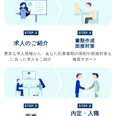
STEP.3
STEP.4
書類作成
求人のご紹介
面接対策
豊富な求人情報から、
あなた
応募書類の
添削や面接対策も
に合った求人を
ご紹介
徹底サポート
STEP.5
STEP.6
内定・入職