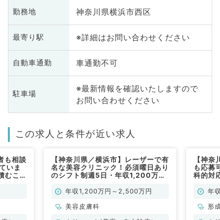
神奈川県横浜市西区
勤務地
※詳細はお問い合わせください
最寄り駅
車通勤不可
自動車通勤
※最新情報を確認いたしますので
駐車場
お問い合わせください
この求人と条件が近い求人
者も相談
【神奈川県／横浜市】レーザーで有
【神奈
っていま
名な美容クリニック！必須曜日あり
も応募可
積むこ
のシフト制週5日・年収1,200万～
科的対
0万円
2500万！経験により検討可です
（美容皮膚科／常勤）
年収1,200万円～2,500万円
年収
美容皮膚科
形
般