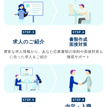
STEP.3
STEP.4
書類作成
求人のご紹介
面接対策
豊富な求人情報から、
あなた
応募書類の
添削や面接対策も
に合った求人を
ご紹介
徹底サポート
STEP.5
STEP.6
内定・入職