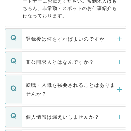
ートナーにお伝えください。常勤求人はも
ちろん、非常勤・スポットのお仕事紹介も
行なっております。
登録後は何をすればよいのですか
ご登録いただきましたら、弊社担当者がご
登録内容を確認し、その後メールもしくは
非公開求人とはなんですか？
お電話にて次のステップのご案内をいたし
ます。通常、5営業日以内にはご連絡をせて
マイナビDOCTORで取り扱っている求人の
いただきますので、しばらくお待ちくださ
うち約3割は、Webサイトからご覧いただ
転職・入職を強要されることはありま
い。
けない「非公開求人」です。非公開求人は
せんか？
下記の理由によって、一般には公開してい
ません。
転職・入職を強要することは一切ありませ
ん。また、仮に応募先から内定をいただい
個人情報は漏えいしませんか？
■応募殺到を避けるため 人気のある医療機
たとしても、ご本人が納得しない限り、内
関を公にしてしまうと、応募が殺到する場
定を承諾する必要はありません。内定先へ