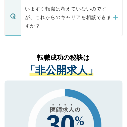
個人情報が漏えいすることはありませんの
合があります。 選考を効率よく行うため
の辞退の連絡はキャリアパートナーが行い
で、ご安心ください。当サイトからの登録
いますぐ転職は考えていないのです
に、医療機関が求める条件に合った人材の
ますので、ご安心ください。
などで収集したご登録者様の個人情報は、
が、これからのキャリアを相談できま
みを人材紹介会社に依頼するケースが増え
ご本人のキャリアアップおよび転職活動の
ています。
すか？
支援を目的に使用いたします。お預かりし
ているすべての個人データはご本人の許可
お気軽にご相談ください。先生専任のキャ
なく、医療機関側に開示したり、第三者に
リアパートナーが将来のご希望などをおう
提供することは一切ありません。また弊社
かがいして、現在の医療機関の状況や紹介
転職成功の秘訣は
は、個人情報の取り扱いについての厳密な
経験をまじえながら、適切なアドバイスを
管理基準を満たした事業者のみに付与され
「非公開求人」
させていただきます。すぐにご転職をされ
る、プライバシーマークを取得済みです。
ない方には、長期的なサポートが可能です
ご登録いただいた個人情報は、SSL（デー
ので、まずはご登録ください。
タ暗号化）によって保護されていますの
で、機密保持に関してもご安心ください。