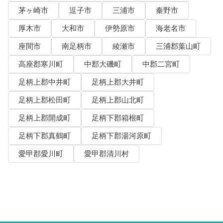
茅ヶ崎市
逗子市
三浦市
秦野市
厚木市
大和市
伊勢原市
海老名市
座間市
南足柄市
綾瀬市
三浦郡葉山町
高座郡寒川町
中郡大磯町
中郡二宮町
足柄上郡中井町
足柄上郡大井町
足柄上郡松田町
足柄上郡山北町
足柄上郡開成町
足柄下郡箱根町
足柄下郡真鶴町
足柄下郡湯河原町
愛甲郡愛川町
愛甲郡清川村