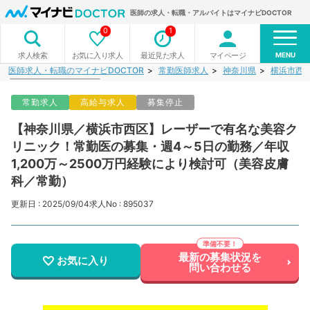
医師の求人・転職・アルバイトはマイナビDOCTOR
0
1
MENU
お気に入り求人
最近見た求人
マイページ
求人検索
医師求人・転職のマイナビDOCTOR
常勤医師求人
神奈川県
横浜市西
常勤求人
高給与求人
募集停止
【神奈川県／横浜市西区】レーザーで有名な美容ク
リニック！常勤医の募集・週4～5日の勤務／年収
1,200万～2500万円経験により検討可（美容皮膚
科／常勤）
更新日 : 2025/09/04
求人No : 895037
最新の募集状況を
お気に入り
問い合わせる