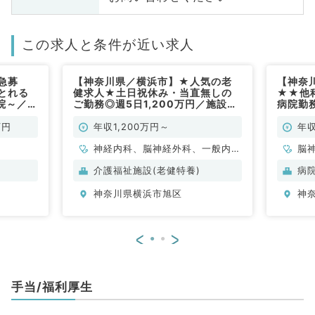
この求人と条件が近い求人
急募
【神奈川県／横浜市】★人気の老
【神奈
とれる
健求人★土日祝休み・当直無しの
★★他
院～／外
ご勤務◎週5日1,200万円／施設管
病院勤
のお仕事
理メイン【（科目不問／常勤）
来・病
科／常
／2次
万円
年収1,200万円～
年収
勤）
神経内科、脳神経外科、一般内
脳
科、老年内科、外科系全般、一般
介護福祉施設(老健特養)
病
外科
神奈川県横浜市旭区
神
<
>
手当/福利厚生