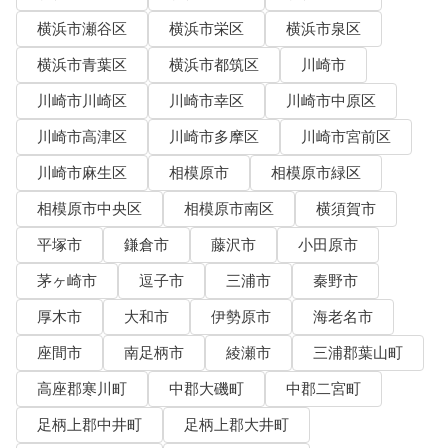
横浜市瀬谷区
横浜市栄区
横浜市泉区
横浜市青葉区
横浜市都筑区
川崎市
川崎市川崎区
川崎市幸区
川崎市中原区
川崎市高津区
川崎市多摩区
川崎市宮前区
川崎市麻生区
相模原市
相模原市緑区
相模原市中央区
相模原市南区
横須賀市
平塚市
鎌倉市
藤沢市
小田原市
茅ヶ崎市
逗子市
三浦市
秦野市
厚木市
大和市
伊勢原市
海老名市
座間市
南足柄市
綾瀬市
三浦郡葉山町
高座郡寒川町
中郡大磯町
中郡二宮町
足柄上郡中井町
足柄上郡大井町