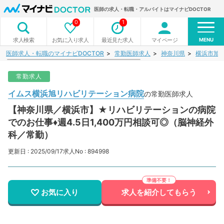
医師の求人・転職・アルバイトはマイナビDOCTOR
0
1
MENU
お気に入り求人
最近見た求人
マイページ
求人検索
医師求人・転職のマイナビDOCTOR
常勤医師求人
神奈川県
横浜市旭
常勤求人
イムス横浜旭リハビリテーション病院​
の常勤医師求人
【神奈川県／横浜市】★リハビリテーションの病院
でのお仕事♦週4.5日1,400万円相談可◎（脳神経外
科／常勤）
更新日 : 2025/09/17
求人No : 894998
お気に入り
求人を紹介してもらう