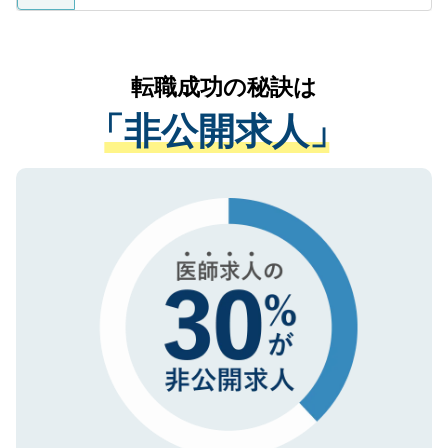
ているすべての個人データはご本人の許可
お気軽にご相談ください。先生専任のキャ
なく、医療機関側に開示したり、第三者に
リアパートナーが将来のご希望などをおう
提供することは一切ありません。また弊社
かがいして、現在の医療機関の状況や紹介
転職成功の秘訣は
は、個人情報の取り扱いについての厳密な
経験をまじえながら、適切なアドバイスを
管理基準を満たした事業者のみに付与され
「非公開求人」
させていただきます。すぐにご転職をされ
る、プライバシーマークを取得済みです。
ない方には、長期的なサポートが可能です
ご登録いただいた個人情報は、SSL（デー
ので、まずはご登録ください。
タ暗号化）によって保護されていますの
で、機密保持に関してもご安心ください。