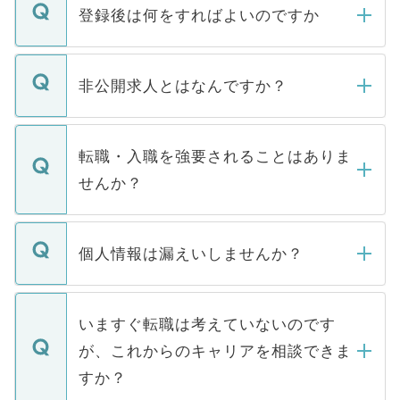
登録後は何をすればよいのですか
ご登録いただきましたら、弊社担当者がご
登録内容を確認し、その後メールもしくは
非公開求人とはなんですか？
お電話にて次のステップのご案内をいたし
ます。通常、5営業日以内にはご連絡をせて
マイナビDOCTORで取り扱っている求人の
いただきますので、しばらくお待ちくださ
うち約3割は、Webサイトからご覧いただ
転職・入職を強要されることはありま
い。
けない「非公開求人」です。非公開求人は
せんか？
下記の理由によって、一般には公開してい
ません。
転職・入職を強要することは一切ありませ
ん。また、仮に応募先から内定をいただい
個人情報は漏えいしませんか？
■応募殺到を避けるため 人気のある医療機
たとしても、ご本人が納得しない限り、内
関を公にしてしまうと、応募が殺到する場
定を承諾する必要はありません。内定先へ
個人情報が漏えいすることはありませんの
合があります。 選考を効率よく行うため
の辞退の連絡はキャリアパートナーが行い
で、ご安心ください。当サイトからの登録
いますぐ転職は考えていないのです
に、医療機関が求める条件に合った人材の
ますので、ご安心ください。
などで収集したご登録者様の個人情報は、
が、これからのキャリアを相談できま
みを人材紹介会社に依頼するケースが増え
ご本人のキャリアアップおよび転職活動の
ています。
すか？
支援を目的に使用いたします。お預かりし