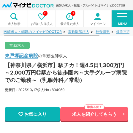
医師の求人・転職・アルバイトはマイナビDOCTOR
0
1
MENU
お気に入り求人
最近見た求人
マイページ
求人検索
医師求人・転職のマイナビDOCTOR
常勤医師求人
神奈川県
横浜市戸
常勤求人
東戸塚記念病院
の常勤医師求人
【神奈川県／横浜市】駅チカ！週4.5日1,300万円
～2,000万円◎駅から徒歩圏内～大手グループ病院
でのご勤務～（乳腺外科／常勤）
更新日 : 2025/10/17
求人No : 894969
お気に入り
求人を紹介してもらう