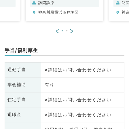
、心臓血
脳神経外科、呼吸器外科、心臓血
脳
訪問診療
訪
内科、循
管外科、泌尿器科、一般内科、循
管
神奈川県横浜市戸塚区
神
消化器内
環器内科、呼吸器内科、消化器内
環
腎臓内
科、内分泌・代謝内科、腎臓内
科
、外科系
科、血液内科、外科系全般、一般
科
<
>
外科、乳
外科、消化器外科、乳腺外科
全
・肛門外
腺
科
手当/福利厚生
※詳細はお問い合わせください
通勤手当
有り
学会補助
※詳細はお問い合わせください
住宅手当
※詳細はお問い合わせください
退職金