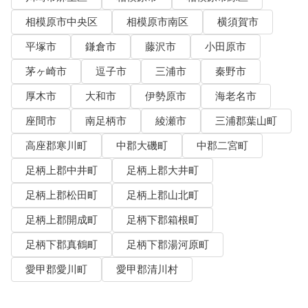
相模原市中央区
相模原市南区
横須賀市
平塚市
鎌倉市
藤沢市
小田原市
茅ヶ崎市
逗子市
三浦市
秦野市
厚木市
大和市
伊勢原市
海老名市
座間市
南足柄市
綾瀬市
三浦郡葉山町
高座郡寒川町
中郡大磯町
中郡二宮町
足柄上郡中井町
足柄上郡大井町
足柄上郡松田町
足柄上郡山北町
足柄上郡開成町
足柄下郡箱根町
足柄下郡真鶴町
足柄下郡湯河原町
愛甲郡愛川町
愛甲郡清川村