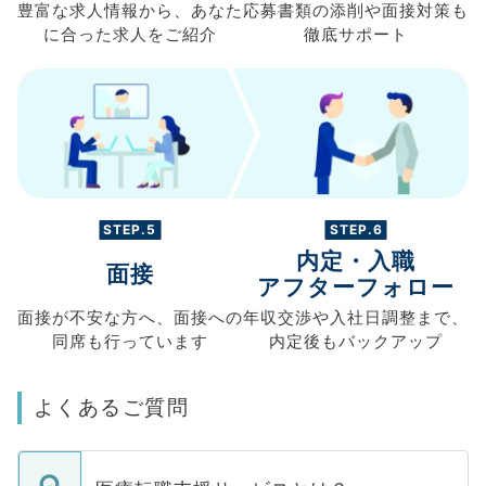
豊富な求人情報から、
あなた
応募書類の
添削や面接対策も
に合った求人を
ご紹介
徹底サポート
STEP.5
STEP.6
内定・入職
面接
アフターフォロー
面接が不安な方へ、
面接への
年収交渉や
入社日調整まで、
同席も
行っています
内定後もバックアップ
よくあるご質問