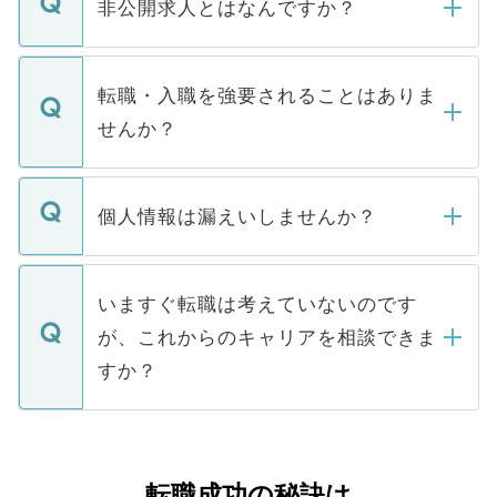
登録内容を確認し、その後メールもしくは
非公開求人とはなんですか？
お電話にて次のステップのご案内をいたし
ます。通常、5営業日以内にはご連絡をせて
マイナビDOCTORで取り扱っている求人の
いただきますので、しばらくお待ちくださ
うち約3割は、Webサイトからご覧いただ
転職・入職を強要されることはありま
い。
けない「非公開求人」です。非公開求人は
せんか？
下記の理由によって、一般には公開してい
ません。
転職・入職を強要することは一切ありませ
ん。また、仮に応募先から内定をいただい
個人情報は漏えいしませんか？
■応募殺到を避けるため 人気のある医療機
たとしても、ご本人が納得しない限り、内
関を公にしてしまうと、応募が殺到する場
定を承諾する必要はありません。内定先へ
個人情報が漏えいすることはありませんの
合があります。 選考を効率よく行うため
の辞退の連絡はキャリアパートナーが行い
で、ご安心ください。当サイトからの登録
いますぐ転職は考えていないのです
に、医療機関が求める条件に合った人材の
ますので、ご安心ください。
などで収集したご登録者様の個人情報は、
が、これからのキャリアを相談できま
みを人材紹介会社に依頼するケースが増え
ご本人のキャリアアップおよび転職活動の
ています。
すか？
支援を目的に使用いたします。お預かりし
ているすべての個人データはご本人の許可
お気軽にご相談ください。先生専任のキャ
なく、医療機関側に開示したり、第三者に
リアパートナーが将来のご希望などをおう
提供することは一切ありません。また弊社
かがいして、現在の医療機関の状況や紹介
転職成功の秘訣は
は、個人情報の取り扱いについての厳密な