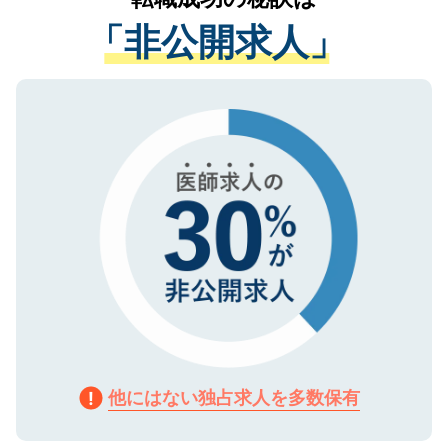
経験をまじえながら、適切なアドバイスを
管理基準を満たした事業者のみに付与され
「非公開求人」
させていただきます。すぐにご転職をされ
る、プライバシーマークを取得済みです。
ない方には、長期的なサポートが可能です
ご登録いただいた個人情報は、SSL（デー
ので、まずはご登録ください。
タ暗号化）によって保護されていますの
で、機密保持に関してもご安心ください。
他にはない独占求人を多数保有