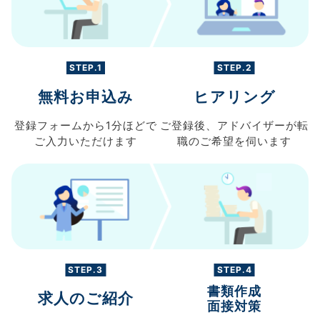
STEP.1
STEP.2
無料お申込み
ヒアリング
登録フォームから
1分ほどで
ご登録後、
アドバイザーが転
ご入力
いただけます
職の
ご希望を伺います
STEP.3
STEP.4
書類作成
求人のご紹介
面接対策