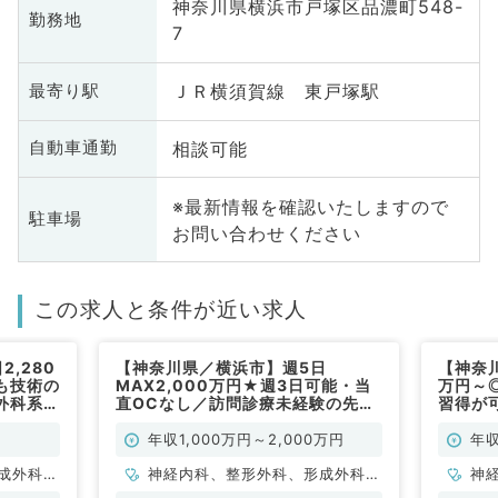
神奈川県横浜市戸塚区品濃町548-
勤務地
7
ＪＲ横須賀線 東戸塚駅
最寄り駅
相談可能
自動車通勤
※最新情報を確認いたしますので
駐車場
お問い合わせください
この求人と条件が近い求人
,280
【神奈川県／横浜市】週5日
【神奈川
も技術の
MAX2,000万円★週3日可能・当
万円～
外科系／
直OCなし／訪問診療未経験の先生
習得が
歓迎です！（内科系・外科系／常
常勤）
勤）
年収1,000万円～2,000万円
年収
成外科、
神経内科、整形外科、形成外科、
神