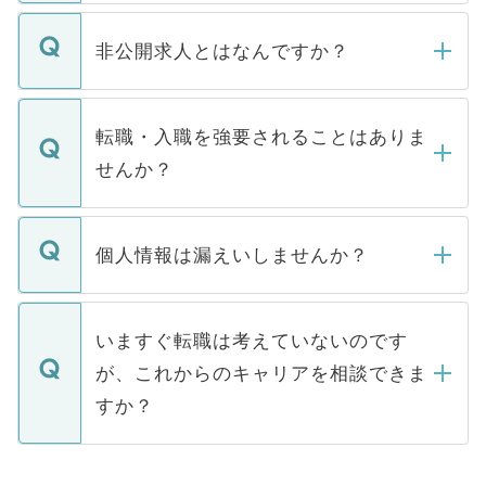
ご登録いただきましたら、弊社担当者がご
登録内容を確認し、その後メールもしくは
非公開求人とはなんですか？
お電話にて次のステップのご案内をいたし
ます。通常、5営業日以内にはご連絡をせて
マイナビDOCTORで取り扱っている求人の
いただきますので、しばらくお待ちくださ
うち約3割は、Webサイトからご覧いただ
転職・入職を強要されることはありま
い。
けない「非公開求人」です。非公開求人は
せんか？
下記の理由によって、一般には公開してい
ません。
転職・入職を強要することは一切ありませ
ん。また、仮に応募先から内定をいただい
個人情報は漏えいしませんか？
■応募殺到を避けるため 人気のある医療機
たとしても、ご本人が納得しない限り、内
関を公にしてしまうと、応募が殺到する場
定を承諾する必要はありません。内定先へ
個人情報が漏えいすることはありませんの
合があります。 選考を効率よく行うため
の辞退の連絡はキャリアパートナーが行い
で、ご安心ください。当サイトからの登録
いますぐ転職は考えていないのです
に、医療機関が求める条件に合った人材の
ますので、ご安心ください。
などで収集したご登録者様の個人情報は、
が、これからのキャリアを相談できま
みを人材紹介会社に依頼するケースが増え
ご本人のキャリアアップおよび転職活動の
ています。
すか？
支援を目的に使用いたします。お預かりし
ているすべての個人データはご本人の許可
お気軽にご相談ください。先生専任のキャ
なく、医療機関側に開示したり、第三者に