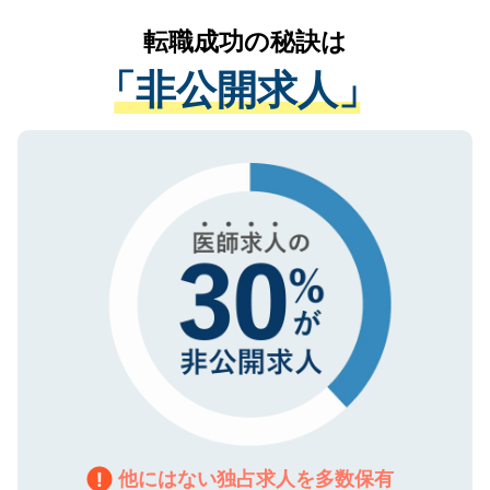
リアパートナーが将来のご希望などをおう
提供することは一切ありません。また弊社
かがいして、現在の医療機関の状況や紹介
転職成功の秘訣は
は、個人情報の取り扱いについての厳密な
経験をまじえながら、適切なアドバイスを
管理基準を満たした事業者のみに付与され
「非公開求人」
させていただきます。すぐにご転職をされ
る、プライバシーマークを取得済みです。
ない方には、長期的なサポートが可能です
ご登録いただいた個人情報は、SSL（デー
ので、まずはご登録ください。
タ暗号化）によって保護されていますの
で、機密保持に関してもご安心ください。
他にはない独占求人を多数保有