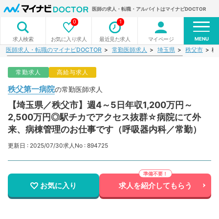
医師の求人・転職・アルバイトはマイナビDOCTOR
0
1
MENU
お気に入り求人
最近見た求人
マイページ
求人検索
医師求人・転職のマイナビDOCTOR
常勤医師求人
埼玉県
秩父市
秩
常勤求人
高給与求人
秩父第一病院
の常勤医師求人
【埼玉県／秩父市】週4～5日年収1,200万円～
2,500万円◎駅チカでアクセス抜群☆病院にて外
来、病棟管理のお仕事です（呼吸器内科／常勤）
更新日 : 2025/07/30
求人No : 894725
お気に入り
求人を紹介してもらう