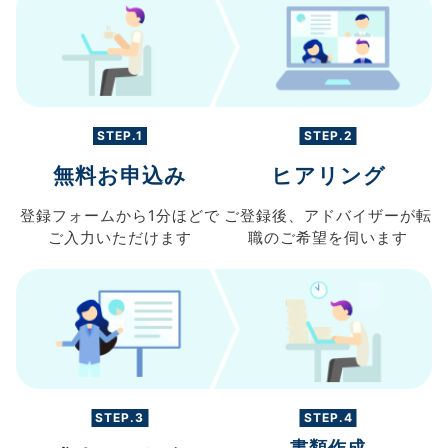
STEP.1
STEP.2
無料お申込み
ヒアリング
登録フォームから
1分ほどで
ご登録後、
アドバイザーが転
ご入力
いただけます
職の
ご希望を伺います
STEP.3
STEP.4
書類作成