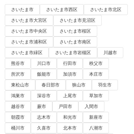
さいたま市
さいたま市西区
さいたま市北区
さいたま市大宮区
さいたま市見沼区
さいたま市中央区
さいたま市桜区
さいたま市浦和区
さいたま市南区
さいたま市緑区
さいたま市岩槻区
川越市
熊谷市
川口市
行田市
秩父市
所沢市
飯能市
加須市
本庄市
東松山市
春日部市
狭山市
羽生市
鴻巣市
深谷市
上尾市
草加市
越谷市
蕨市
戸田市
入間市
朝霞市
志木市
和光市
新座市
桶川市
久喜市
北本市
八潮市