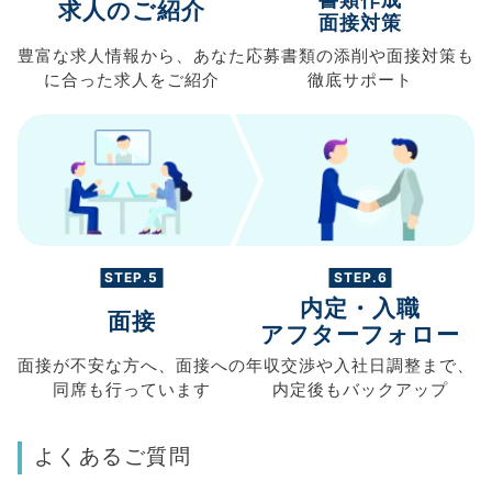
求人のご紹介
面接対策
豊富な求人情報から、
あなた
応募書類の
添削や面接対策も
に合った求人を
ご紹介
徹底サポート
STEP.5
STEP.6
内定・入職
面接
アフターフォロー
面接が不安な方へ、
面接への
年収交渉や
入社日調整まで、
同席も
行っています
内定後もバックアップ
よくあるご質問