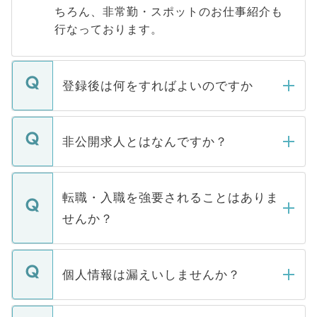
ちろん、非常勤・スポットのお仕事紹介も
行なっております。
登録後は何をすればよいのですか
ご登録いただきましたら、弊社担当者がご
登録内容を確認し、その後メールもしくは
非公開求人とはなんですか？
お電話にて次のステップのご案内をいたし
ます。通常、5営業日以内にはご連絡をせて
マイナビDOCTORで取り扱っている求人の
いただきますので、しばらくお待ちくださ
うち約3割は、Webサイトからご覧いただ
転職・入職を強要されることはありま
い。
けない「非公開求人」です。非公開求人は
せんか？
下記の理由によって、一般には公開してい
ません。
転職・入職を強要することは一切ありませ
ん。また、仮に応募先から内定をいただい
個人情報は漏えいしませんか？
■応募殺到を避けるため 人気のある医療機
たとしても、ご本人が納得しない限り、内
関を公にしてしまうと、応募が殺到する場
定を承諾する必要はありません。内定先へ
個人情報が漏えいすることはありませんの