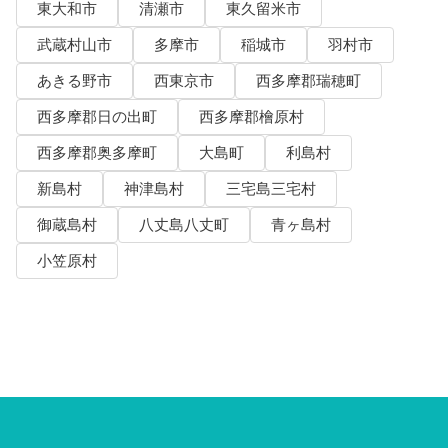
東大和市
清瀬市
東久留米市
武蔵村山市
多摩市
稲城市
羽村市
あきる野市
西東京市
西多摩郡瑞穂町
西多摩郡日の出町
西多摩郡檜原村
西多摩郡奥多摩町
大島町
利島村
新島村
神津島村
三宅島三宅村
御蔵島村
八丈島八丈町
青ヶ島村
小笠原村