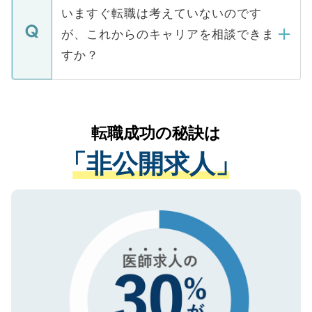
合があります。 選考を効率よく行うため
の辞退の連絡はキャリアパートナーが行い
で、ご安心ください。当サイトからの登録
いますぐ転職は考えていないのです
に、医療機関が求める条件に合った人材の
ますので、ご安心ください。
などで収集したご登録者様の個人情報は、
が、これからのキャリアを相談できま
みを人材紹介会社に依頼するケースが増え
ご本人のキャリアアップおよび転職活動の
ています。
すか？
支援を目的に使用いたします。お預かりし
ているすべての個人データはご本人の許可
お気軽にご相談ください。先生専任のキャ
なく、医療機関側に開示したり、第三者に
リアパートナーが将来のご希望などをおう
提供することは一切ありません。また弊社
かがいして、現在の医療機関の状況や紹介
転職成功の秘訣は
は、個人情報の取り扱いについての厳密な
経験をまじえながら、適切なアドバイスを
管理基準を満たした事業者のみに付与され
「非公開求人」
させていただきます。すぐにご転職をされ
る、プライバシーマークを取得済みです。
ない方には、長期的なサポートが可能です
ご登録いただいた個人情報は、SSL（デー
ので、まずはご登録ください。
タ暗号化）によって保護されていますの
で、機密保持に関してもご安心ください。