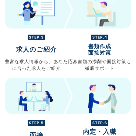
STEP.3
STEP.4
書類作成
求人のご紹介
面接対策
豊富な求人情報から、
あなた
応募書類の
添削や面接対策も
に合った求人を
ご紹介
徹底サポート
STEP.5
STEP.6
内定・入職
面接