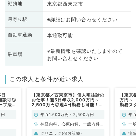
東京都西東京市
勤務地
※詳細はお問い合わせください
最寄り駅
車通勤可能
自動車通勤
※最新情報を確認いたしますので
駐車場
お問い合わせください
この求人と条件が近い求人
5日
【東京都／西東京市】個人宅往診の
【東京都
相談可◎
お仕事！週5日年収2,000万円～
万円～
ープ法人
2,500万円◎週4日勤務も可能！
勤務ス
期病院
（内科系／常勤）
（一般
内科／常
万円
年収1,600万円～2,500万円
年収
神経内科、心療内科、一般内科、
一
循環器内科、呼吸器内科、消化器
科
クリニック(保険診療)
病