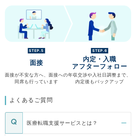
STEP.5
STEP.6
内定・入職
面接
アフターフォロー
面接が不安な方へ、
面接への
年収交渉や
入社日調整まで、
同席も
行っています
内定後もバックアップ
よくあるご質問
医療転職支援サービスとは？