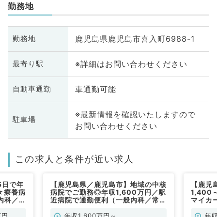
勤務地
鹿児島県鹿児島市喜入町6988-1
勤務地
※詳細はお問い合わせください
最寄り駅
車通勤可能
自動車通勤
※最新情報を確認いたしますので
駐車場
お問い合わせください
この求人と条件が近い求人
5日で年
【鹿児島県／鹿児島市】地域の中核
【鹿児
円☆療養病
病院でご勤務◎年収1,600万円／駅
1,40
内科／常
近病院で通勤便利（一般内科／常
マイカ
勤）
（一般
万円
年収1,600万円～
年収