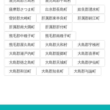
鹿児島郡三島村
鹿児島郡十島村
薩摩郡さつま町
出水郡長島町
姶良郡湧水町
曽於郡大崎町
肝属郡東串良町
肝属郡錦江町
肝属郡南大隅町
肝属郡肝付町
熊毛郡中種子町
熊毛郡南種子町
熊毛郡屋久島町
大島郡大和村
大島郡宇検村
大島郡瀬戸内町
大島郡龍郷町
大島郡喜界町
大島郡徳之島町
大島郡天城町
大島郡伊仙町
大島郡和泊町
大島郡知名町
大島郡与論町