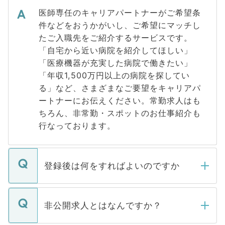
医師専任のキャリアパートナーがご希望条
件などをおうかがいし、ご希望にマッチし
たご入職先をご紹介するサービスです。
「自宅から近い病院を紹介してほしい」
「医療機器が充実した病院で働きたい」
「年収1,500万円以上の病院を探してい
る」など、さまざまなご要望をキャリアパ
ートナーにお伝えください。常勤求人はも
ちろん、非常勤・スポットのお仕事紹介も
行なっております。
登録後は何をすればよいのですか
ご登録いただきましたら、弊社担当者がご
登録内容を確認し、その後メールもしくは
非公開求人とはなんですか？
お電話にて次のステップのご案内をいたし