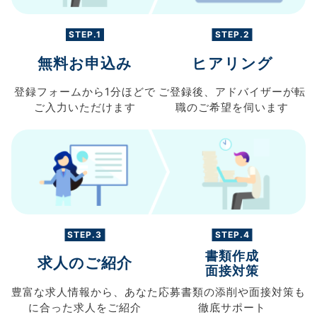
STEP.1
STEP.2
無料お申込み
ヒアリング
登録フォームから
1分ほどで
ご登録後、
アドバイザーが転
ご入力
いただけます
職の
ご希望を伺います
STEP.3
STEP.4
書類作成
求人のご紹介
面接対策
豊富な求人情報から、
あなた
応募書類の
添削や面接対策も
に合った求人を
ご紹介
徹底サポート