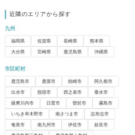
近隣のエリアから探す
九州
福岡県
佐賀県
長崎県
熊本県
大分県
宮崎県
鹿児島県
沖縄県
市区町村
鹿児島市
鹿屋市
枕崎市
阿久根市
出水市
指宿市
西之表市
垂水市
薩摩川内市
日置市
曽於市
霧島市
いちき串木野市
南さつま市
志布志市
奄美市
南九州市
伊佐市
姶良市