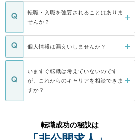
ます。通常、5営業日以内にはご連絡をせて
マイナビDOCTORで取り扱っている求人の
いただきますので、しばらくお待ちくださ
うち約3割は、Webサイトからご覧いただ
転職・入職を強要されることはありま
い。
けない「非公開求人」です。非公開求人は
せんか？
下記の理由によって、一般には公開してい
ません。
転職・入職を強要することは一切ありませ
ん。また、仮に応募先から内定をいただい
個人情報は漏えいしませんか？
■応募殺到を避けるため 人気のある医療機
たとしても、ご本人が納得しない限り、内
関を公にしてしまうと、応募が殺到する場
定を承諾する必要はありません。内定先へ
個人情報が漏えいすることはありませんの
合があります。 選考を効率よく行うため
の辞退の連絡はキャリアパートナーが行い
で、ご安心ください。当サイトからの登録
いますぐ転職は考えていないのです
に、医療機関が求める条件に合った人材の
ますので、ご安心ください。
などで収集したご登録者様の個人情報は、
が、これからのキャリアを相談できま
みを人材紹介会社に依頼するケースが増え
ご本人のキャリアアップおよび転職活動の
ています。
すか？
支援を目的に使用いたします。お預かりし
ているすべての個人データはご本人の許可
お気軽にご相談ください。先生専任のキャ
なく、医療機関側に開示したり、第三者に
リアパートナーが将来のご希望などをおう
提供することは一切ありません。また弊社
かがいして、現在の医療機関の状況や紹介
転職成功の秘訣は
は、個人情報の取り扱いについての厳密な
経験をまじえながら、適切なアドバイスを
管理基準を満たした事業者のみに付与され
「非公開求人」
させていただきます。すぐにご転職をされ