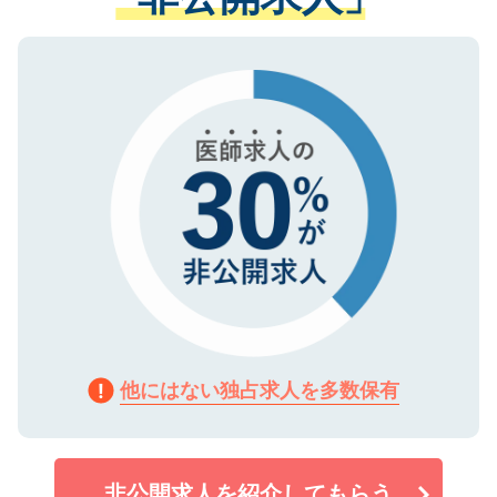
る、プライバシーマークを取得済みです。
ない方には、長期的なサポートが可能です
ご登録いただいた個人情報は、SSL（デー
ので、まずはご登録ください。
タ暗号化）によって保護されていますの
で、機密保持に関してもご安心ください。
他にはない独占求人を多数保有
非公開求人を紹介してもらう