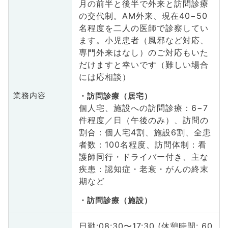
月の前半と後半で外来と訪問診療
の交代制。AM外来、現在40−50
名程度を二人の医師で診察してい
ます。小児患者（風邪など対応、
専門外来はなし）のご対応もいた
だけますと幸いです（難しい場合
には応相談）
業務内容
訪問診療（居宅）
個人宅、施設への訪問診療：6−7
件程度／日（午後のみ）、訪問の
割合：個人宅4割、施設6割、全患
者数：100名程度、訪問体制：看
護師同行・ドライバー付き、主な
疾患：認知症・老衰・がんの終末
期など
訪問診療（施設）
日勤:08:30〜17:30 (休憩時間: 60