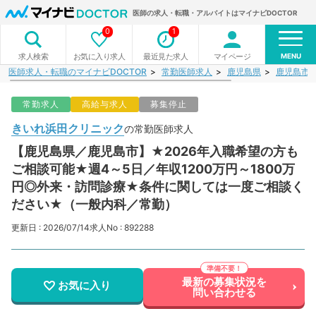
医師の求人・転職・アルバイトはマイナビDOCTOR
0
1
MENU
お気に入り求人
最近見た求人
マイページ
求人検索
医師求人・転職のマイナビDOCTOR
常勤医師求人
鹿児島県
鹿児島市
常勤求人
高給与求人
募集停止
きいれ浜田クリニック
の常勤医師求人
【鹿児島県／鹿児島市】★2026年入職希望の方も
ご相談可能★週4～5日／年収1200万円～1800万
円◎外来・訪問診療★条件に関しては一度ご相談く
ださい★（一般内科／常勤）
更新日 : 2026/07/14
求人No : 892288
最新の募集状況を
お気に入り
問い合わせる