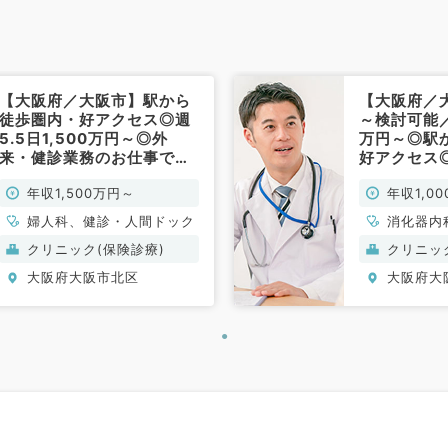
【大阪府／大阪市】駅から
【大阪府／
徒歩圏内・好アクセス◎週
～検討可能／週
5.5日1,500万円～◎外
万円～◎駅
来・健診業務のお仕事です
好アクセス
（婦人科／常勤）
務・内視鏡
年収1,500万円～
年収1,0
す（消化器
婦人科、健診・人間ドック
消化器内
ック
クリニック(保険診療)
クリニッ
大阪府大阪市北区
大阪府大