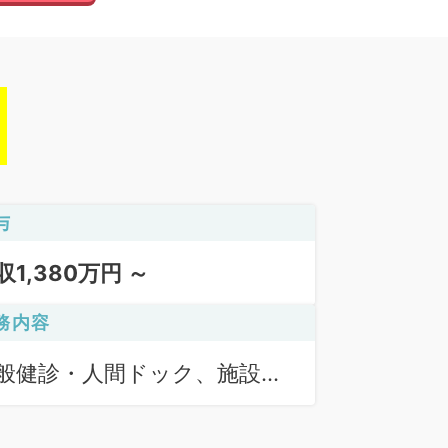
与
収1,380万円 ～
務内容
般健診・人間ドック、施設管