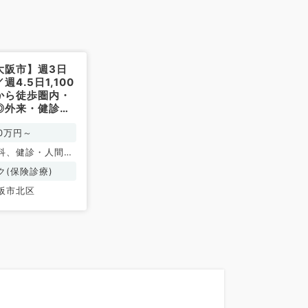
大阪市】週3日
4.5日1,100
から徒歩圏内・
◎外来・健診業
検査のお仕事で
00万円～
内科／常勤）
科、健診・人間ド
ク(保険診療)
阪市北区