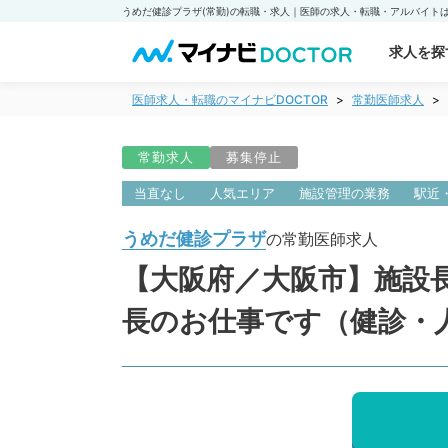
求人を探
医師求人・転職のマイナビDOCTOR
常勤医師求人
常勤求人
募集停止
当直なし
人気エリア
施設管理の業務
駅近
うめだ健診プラザ
の常勤医師求人
【大阪府／大阪市】施設長
長のお仕事です（健診・