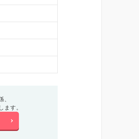
係、
します。