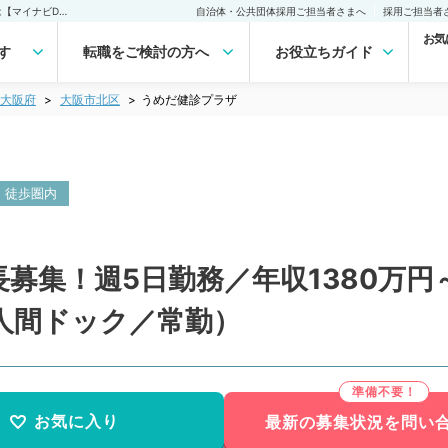
うめだ健診プラザ(常勤)の転職・求人｜医師の求人・転職・アルバイトは【マイナビDOCTOR】
自治体・公共団体採用ご担当者さまへ
採用ご担当者
お気
す
転職をご検討の方へ
お役立ちガイド
大阪府
大阪市北区
うめだ健診プラザ
・徒歩圏内
募集！週5日勤務／年収1380万
人間ドック／常勤）
お気に入り
最新の募集状況を問い