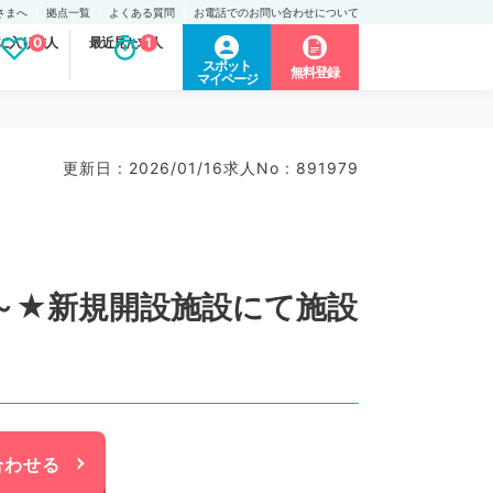
さまへ
拠点一覧
よくある質問
お電話でのお問い合わせについて
に入り求人
0
最近見た求人
1
スポット
無料登録
マイページ
更新日 : 2026/01/16
求人No : 891979
円～★新規開設施設にて施設
合わせる