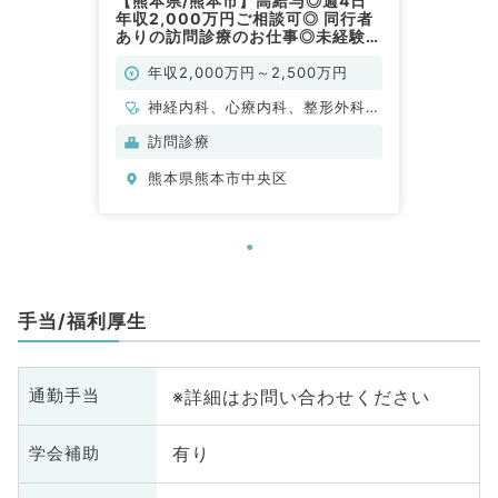
【熊本県/熊本市】高給与◎週4日
年収2,000万円ご相談可◎ 同行者
ありの訪問診療のお仕事◎未経験者
歓迎♪（内科系,外科系／常勤）
年収2,000万円～2,500万円
神経内科、心療内科、整形外科、
形成外科、美容外科、脳神経外
訪問診療
科、呼吸器外科、心臓血管外科、
熊本県熊本市中央区
小児外科、泌尿器科、一般内科、
循環器内科、呼吸器内科、消化器
内科、内分泌・代謝内科、腎臓内
科、老年内科、外科系全般、一般
外科、消化器外科、乳腺外科、膠
原病科、スポーツ整形外科、大
手当/福利厚生
腸・肛門外科、脊髄・脊椎外科
※詳細はお問い合わせください
通勤手当
有り
学会補助