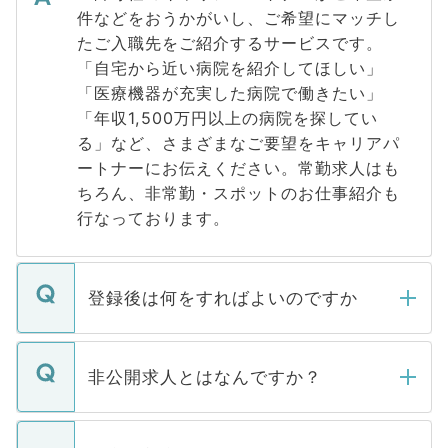
件などをおうかがいし、ご希望にマッチし
たご入職先をご紹介するサービスです。
「自宅から近い病院を紹介してほしい」
「医療機器が充実した病院で働きたい」
「年収1,500万円以上の病院を探してい
る」など、さまざまなご要望をキャリアパ
ートナーにお伝えください。常勤求人はも
ちろん、非常勤・スポットのお仕事紹介も
行なっております。
登録後は何をすればよいのですか
ご登録いただきましたら、弊社担当者がご
登録内容を確認し、その後メールもしくは
非公開求人とはなんですか？
お電話にて次のステップのご案内をいたし
ます。通常、5営業日以内にはご連絡をせて
マイナビDOCTORで取り扱っている求人の
いただきますので、しばらくお待ちくださ