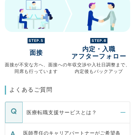
STEP.5
STEP.6
内定・入職
面接
アフターフォロー
面接が不安な方へ、
面接への
年収交渉や
入社日調整まで、
同席も
行っています
内定後もバックアップ
よくあるご質問
医療転職支援サービスとは？
医師専任のキャリアパートナーがご希望条