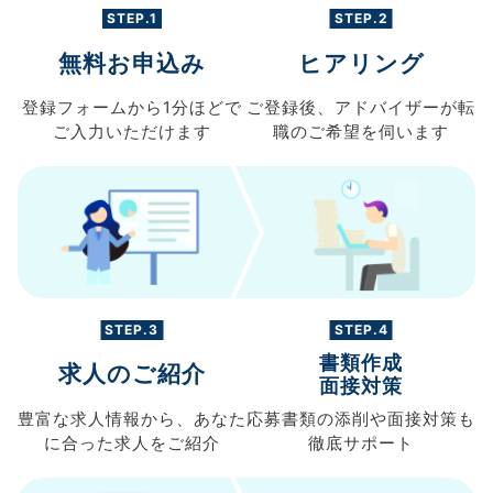
STEP.1
STEP.2
無料お申込み
ヒアリング
登録フォームから
1分ほどで
ご登録後、
アドバイザーが転
ご入力
いただけます
職の
ご希望を伺います
STEP.3
STEP.4
書類作成
求人のご紹介
面接対策
豊富な求人情報から、
あなた
応募書類の
添削や面接対策も
に合った求人を
ご紹介
徹底サポート