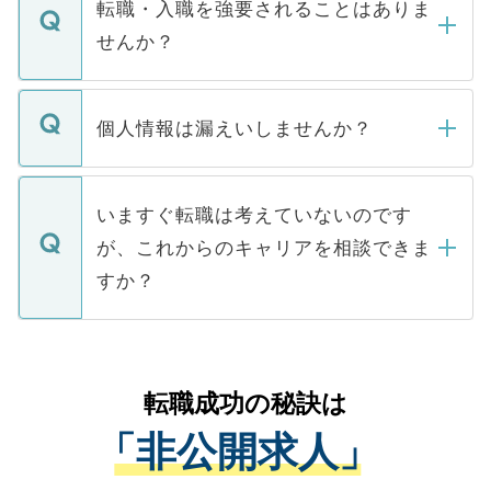
うち約3割は、Webサイトからご覧いただ
転職・入職を強要されることはありま
い。
けない「非公開求人」です。非公開求人は
せんか？
下記の理由によって、一般には公開してい
ません。
転職・入職を強要することは一切ありませ
ん。また、仮に応募先から内定をいただい
個人情報は漏えいしませんか？
■応募殺到を避けるため 人気のある医療機
たとしても、ご本人が納得しない限り、内
関を公にしてしまうと、応募が殺到する場
定を承諾する必要はありません。内定先へ
個人情報が漏えいすることはありませんの
合があります。 選考を効率よく行うため
の辞退の連絡はキャリアパートナーが行い
で、ご安心ください。当サイトからの登録
いますぐ転職は考えていないのです
に、医療機関が求める条件に合った人材の
ますので、ご安心ください。
などで収集したご登録者様の個人情報は、
が、これからのキャリアを相談できま
みを人材紹介会社に依頼するケースが増え
ご本人のキャリアアップおよび転職活動の
ています。
すか？
支援を目的に使用いたします。お預かりし
ているすべての個人データはご本人の許可
お気軽にご相談ください。先生専任のキャ
なく、医療機関側に開示したり、第三者に
リアパートナーが将来のご希望などをおう
提供することは一切ありません。また弊社
かがいして、現在の医療機関の状況や紹介
転職成功の秘訣は
は、個人情報の取り扱いについての厳密な
経験をまじえながら、適切なアドバイスを
管理基準を満たした事業者のみに付与され
「非公開求人」
させていただきます。すぐにご転職をされ
る、プライバシーマークを取得済みです。
ない方には、長期的なサポートが可能です
ご登録いただいた個人情報は、SSL（デー