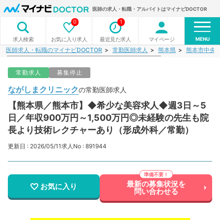
医師の求人・転職・アルバイトはマイナビDOCTOR
0
1
MENU
お気に入り求人
最近見た求人
マイページ
求人検索
医師求人・転職のマイナビDOCTOR
常勤医師求人
熊本県
熊本市中央
常勤求人
募集停止
ながしまクリニック
の常勤医師求人
【熊本県／熊本市】◆希少な美容求人◆週3日～5
日／年収900万円～1,500万円◎未経験の先生も院
長より技術レクチャーあり（形成外科／常勤）
更新日 : 2026/05/11
求人No : 891944
最新の募集状況を
お気に入り
問い合わせる