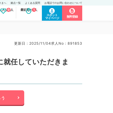
さまへ
拠点一覧
よくある質問
お電話でのお問い合わせについて
に入り求人
0
最近見た求人
1
スポット
無料登録
マイページ
）
更新日 : 2025/11/04
求人No : 891853
に就任していただきま
らう