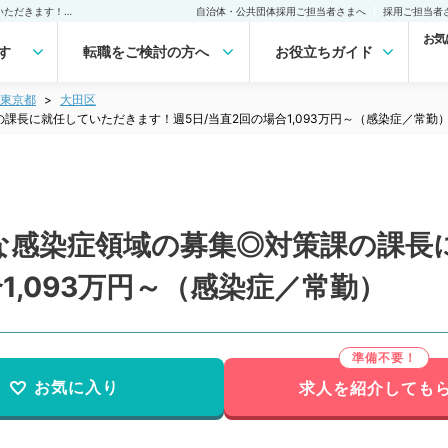
【東京都／大田区】希少な感染症領域の募集◎対策課の課長に就任していただきます！週5日/当直2回の場合1,093万円～（感染症／常勤）の転職・求人｜医師の求人・転職・アルバイトは【マイナビDOCTOR】
自治体・公共団体採用ご担当者さまへ
採用ご担当者
お気
す
転職をご検討の方へ
お役立ちガイド
東京都
大田区
長に就任していただきます！週5日/当直2回の場合1,093万円～（感染症／常勤
な感染症領域の募集◎対策課の課長
1,093万円～（感染症／常勤）
お気に入り
求人を紹介しても