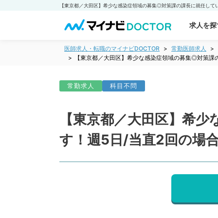
求人を探
医師求人・転職のマイナビDOCTOR
常勤医師求人
【東京都／大田区】希少な感染症領域の募集◎対策課の課
常勤求人
科目不問
【東京都／大田区】希少
す！週5日/当直2回の場合