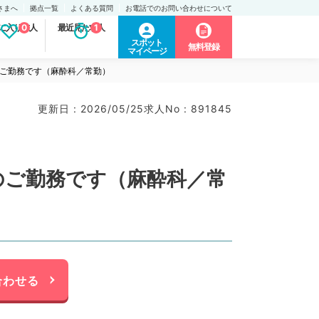
さまへ
拠点一覧
よくある質問
お電話でのお問い合わせについて
に入り求人
0
最近見た求人
1
スポット
無料登録
マイページ
酔のご勤務です（麻酔科／常勤）
更新日 : 2026/05/25
求人No : 891845
酔のご勤務です（麻酔科／常
合わせる