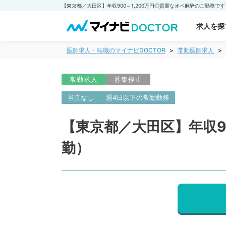
求人を探
医師求人・転職のマイナビDOCTOR
常勤医師求人
常勤求人
募集停止
当直なし
週4日以下の常勤勤務
【東京都／大田区】年収9
勤）