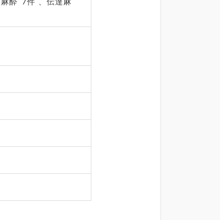
脈麻酔 7件 、伝達麻