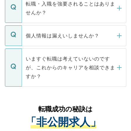
いただきますので、しばらくお待ちくださ
うち約3割は、Webサイトからご覧いただ
転職・入職を強要されることはありま
い。
けない「非公開求人」です。非公開求人は
せんか？
下記の理由によって、一般には公開してい
ません。
転職・入職を強要することは一切ありませ
ん。また、仮に応募先から内定をいただい
個人情報は漏えいしませんか？
■応募殺到を避けるため 人気のある医療機
たとしても、ご本人が納得しない限り、内
関を公にしてしまうと、応募が殺到する場
定を承諾する必要はありません。内定先へ
個人情報が漏えいすることはありませんの
合があります。 選考を効率よく行うため
の辞退の連絡はキャリアパートナーが行い
で、ご安心ください。当サイトからの登録
いますぐ転職は考えていないのです
に、医療機関が求める条件に合った人材の
ますので、ご安心ください。
などで収集したご登録者様の個人情報は、
が、これからのキャリアを相談できま
みを人材紹介会社に依頼するケースが増え
ご本人のキャリアアップおよび転職活動の
ています。
すか？
支援を目的に使用いたします。お預かりし
ているすべての個人データはご本人の許可
お気軽にご相談ください。先生専任のキャ
なく、医療機関側に開示したり、第三者に
リアパートナーが将来のご希望などをおう
提供することは一切ありません。また弊社
かがいして、現在の医療機関の状況や紹介
転職成功の秘訣は
は、個人情報の取り扱いについての厳密な
経験をまじえながら、適切なアドバイスを
管理基準を満たした事業者のみに付与され
「非公開求人」
させていただきます。すぐにご転職をされ
る、プライバシーマークを取得済みです。
ない方には、長期的なサポートが可能です
ご登録いただいた個人情報は、SSL（デー