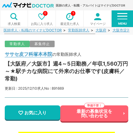
医師の求人・転職・アルバイトはマイナビDOCTOR
0
1
MENU
お気に入り求人
最近見た求人
マイページ
求人検索
医師求人・転職のマイナビDOCTOR
常勤医師求人
大阪府
大阪市淀川
常勤求人
募集停止
ササセ皮フ科塚本本院
の常勤医師求人
【大阪府／大阪市】週4～5日勤務／年収1,560万円
～★駅チカな病院にて外来のお仕事です(皮膚科／
常勤)
更新日 : 2025/12/10
求人No : 891669
最新の募集状況を
お気に入り
問い合わせる