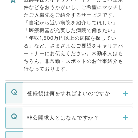
件などをおうかがいし、ご希望にマッチし
たご入職先をご紹介するサービスです。
「自宅から近い病院を紹介してほしい」
「医療機器が充実した病院で働きたい」
「年収1,500万円以上の病院を探してい
る」など、さまざまなご要望をキャリアパ
ートナーにお伝えください。常勤求人はも
ちろん、非常勤・スポットのお仕事紹介も
行なっております。
登録後は何をすればよいのですか
ご登録いただきましたら、弊社担当者がご
登録内容を確認し、その後メールもしくは
非公開求人とはなんですか？
お電話にて次のステップのご案内をいたし
ます。通常、5営業日以内にはご連絡をせて
マイナビDOCTORで取り扱っている求人の