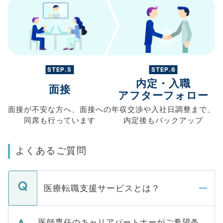
STEP.5
STEP.6
内定・入職
面接
アフターフォロー
面接が不安な方へ、
面接への
年収交渉や
入社日調整まで、
同席も
行っています
内定後もバックアップ
よくあるご質問
医療転職支援サービスとは？
医師専任のキャリアパートナーがご希望条