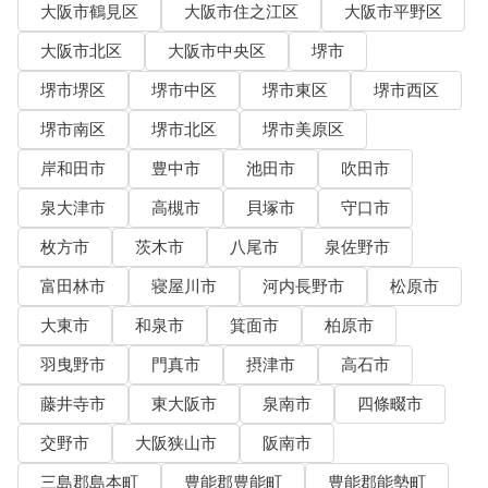
大阪市鶴見区
大阪市住之江区
大阪市平野区
大阪市北区
大阪市中央区
堺市
堺市堺区
堺市中区
堺市東区
堺市西区
堺市南区
堺市北区
堺市美原区
岸和田市
豊中市
池田市
吹田市
泉大津市
高槻市
貝塚市
守口市
枚方市
茨木市
八尾市
泉佐野市
富田林市
寝屋川市
河内長野市
松原市
大東市
和泉市
箕面市
柏原市
羽曳野市
門真市
摂津市
高石市
藤井寺市
東大阪市
泉南市
四條畷市
交野市
大阪狭山市
阪南市
三島郡島本町
豊能郡豊能町
豊能郡能勢町