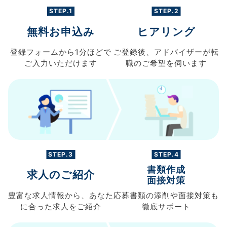
STEP.1
STEP.2
無料お申込み
ヒアリング
登録フォームから
1分ほどで
ご登録後、
アドバイザーが転
ご入力
いただけます
職の
ご希望を伺います
STEP.3
STEP.4
書類作成
求人のご紹介
面接対策
豊富な求人情報から、
あなた
応募書類の
添削や面接対策も
に合った求人を
ご紹介
徹底サポート