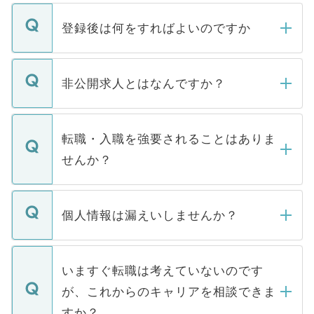
登録後は何をすればよいのですか
ご登録いただきましたら、弊社担当者がご
登録内容を確認し、その後メールもしくは
非公開求人とはなんですか？
お電話にて次のステップのご案内をいたし
ます。通常、5営業日以内にはご連絡をせて
マイナビDOCTORで取り扱っている求人の
いただきますので、しばらくお待ちくださ
うち約3割は、Webサイトからご覧いただ
転職・入職を強要されることはありま
い。
けない「非公開求人」です。非公開求人は
せんか？
下記の理由によって、一般には公開してい
ません。
転職・入職を強要することは一切ありませ
ん。また、仮に応募先から内定をいただい
個人情報は漏えいしませんか？
■応募殺到を避けるため 人気のある医療機
たとしても、ご本人が納得しない限り、内
関を公にしてしまうと、応募が殺到する場
定を承諾する必要はありません。内定先へ
個人情報が漏えいすることはありませんの
合があります。 選考を効率よく行うため
の辞退の連絡はキャリアパートナーが行い
で、ご安心ください。当サイトからの登録
いますぐ転職は考えていないのです
に、医療機関が求める条件に合った人材の
ますので、ご安心ください。
などで収集したご登録者様の個人情報は、
が、これからのキャリアを相談できま
みを人材紹介会社に依頼するケースが増え
ご本人のキャリアアップおよび転職活動の
ています。
すか？