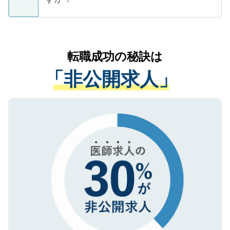
支援を目的に使用いたします。お預かりし
ているすべての個人データはご本人の許可
お気軽にご相談ください。先生専任のキャ
なく、医療機関側に開示したり、第三者に
リアパートナーが将来のご希望などをおう
提供することは一切ありません。また弊社
かがいして、現在の医療機関の状況や紹介
転職成功の秘訣は
は、個人情報の取り扱いについての厳密な
経験をまじえながら、適切なアドバイスを
管理基準を満たした事業者のみに付与され
「非公開求人」
させていただきます。すぐにご転職をされ
る、プライバシーマークを取得済みです。
ない方には、長期的なサポートが可能です
ご登録いただいた個人情報は、SSL（デー
ので、まずはご登録ください。
タ暗号化）によって保護されていますの
で、機密保持に関してもご安心ください。