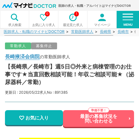
医師の求人・転職・アルバイトはマイナビDOCTOR
0
1
MENU
お気に入り求人
最近見た求人
マイページ
求人検索
医師求人・転職のマイナビDOCTOR
常勤医師求人
長崎県
長崎市
長
常勤求人
募集停止
長崎掖済会病院
の常勤医師求人
【長崎県／長崎市】週5日◎外来と病棟管理のお仕
事です★当直回数相談可能！年収ご相談可能★（泌
尿器科／常勤）
更新日 : 2026/05/22
求人No : 891385
最新の募集状況を
お気に入り
問い合わせる