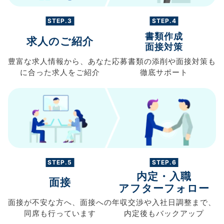
STEP.3
STEP.4
書類作成
求人のご紹介
面接対策
豊富な求人情報から、
あなた
応募書類の
添削や面接対策も
に合った求人を
ご紹介
徹底サポート
STEP.5
STEP.6
内定・入職
面接
アフターフォロー
面接が不安な方へ、
面接への
年収交渉や
入社日調整まで、
同席も
行っています
内定後もバックアップ