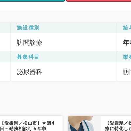
施設種別
給
訪問診療
年
募集科目
業
泌尿器科
訪
（
【愛媛県／松山市】★週4
【愛媛県／
日～勤務相談可★年収
療に特化し