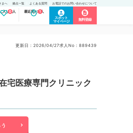
さまへ
拠点一覧
よくある質問
お電話でのお問い合わせについて
に入り求人
0
最近見た求人
1
スポット
無料登録
マイページ
更新日 : 2026/04/27
求人No : 889439
～在宅医療専門クリニック
らう