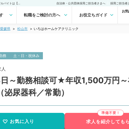
いろはホームケアクリニック(常勤)の転職・求人｜医師の求人・転職・アルバイトは【マイナビDOCTOR】
自治体・公共団体採用ご担当者さまへ
採用ご担当者
お気
す
転職をご検討の方へ
お役立ちガイド
愛媛県
松山市
いろはホームケアクリニック
勤務
土・日・祝休み
求人
日～勤務相談可★年収1,500万円
（泌尿器科／常勤）
お気に入り
求人を紹介しても