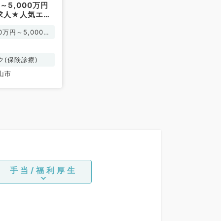
0～5,000万円
求人★人気エリ
クリニック～
00万円～5,000万
／常勤）
ク(保険診療)
山市
手当/福利厚生