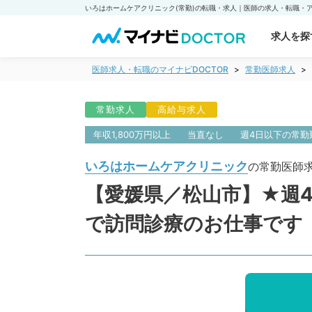
求人を探
医師求人・転職のマイナビDOCTOR
常勤医師求人
常勤求人
高給与求人
年収1,800万円以上
当直なし
週4日以下の常勤
いろはホームケアクリニック
の常勤医師
【愛媛県／松山市】★週4
で訪問診療のお仕事です