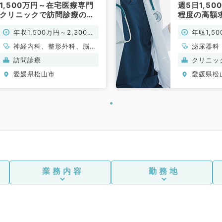
1,500万円～在宅医療専門
週5日1,50
クリニックで訪問診療のお
程度の高額
仕事です（内科系・外科系
アの駅チカ
年収1,500万円～2,300万
年収1,5
／常勤）
（科目不問
円
円
神経内科、整形外科、脳神
泌尿器科
経外科、心臓血管外科、泌
訪問診療
クリニッ
尿器科、一般内科、循環器
愛媛県松山市
愛媛県松
内科、呼吸器内科、消化器
内科、内分泌・代謝内科、
腎臓内科、老年内科、血液
内科、外科系全般、一般外
科、消化器外科、膠原病科
業務内容
勤務地