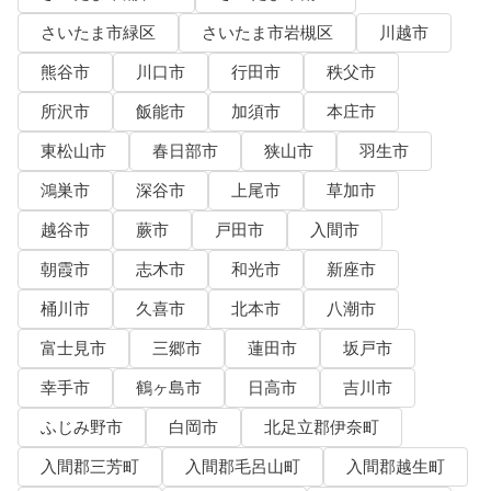
さいたま市緑区
さいたま市岩槻区
川越市
熊谷市
川口市
行田市
秩父市
所沢市
飯能市
加須市
本庄市
東松山市
春日部市
狭山市
羽生市
鴻巣市
深谷市
上尾市
草加市
越谷市
蕨市
戸田市
入間市
朝霞市
志木市
和光市
新座市
桶川市
久喜市
北本市
八潮市
富士見市
三郷市
蓮田市
坂戸市
幸手市
鶴ヶ島市
日高市
吉川市
ふじみ野市
白岡市
北足立郡伊奈町
入間郡三芳町
入間郡毛呂山町
入間郡越生町