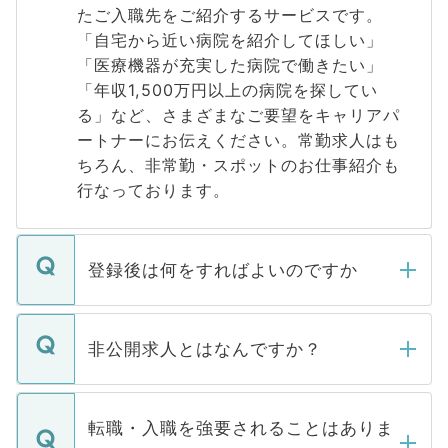
たご入職先をご紹介するサービスです。
「自宅から近い病院を紹介してほしい」
「医療機器が充実した病院で働きたい」
「年収1,500万円以上の病院を探してい
る」など、さまざまなご要望をキャリアパ
ートナーにお伝えください。常勤求人はも
ちろん、非常勤・スポットのお仕事紹介も
行なっております。
登録後は何をすればよいのですか
ご登録いただきましたら、弊社担当者がご
登録内容を確認し、その後メールもしくは
非公開求人とはなんですか？
お電話にて次のステップのご案内をいたし
ます。通常、5営業日以内にはご連絡をせて
マイナビDOCTORで取り扱っている求人の
いただきますので、しばらくお待ちくださ
うち約3割は、Webサイトからご覧いただ
転職・入職を強要されることはありま
い。