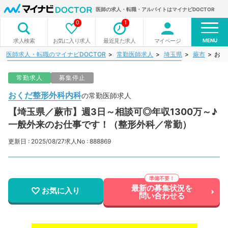
医師の求人・転職・アルバイトはマイナビDOCTOR
0
1
MENU
お気に入り求人
最近見た求人
マイページ
求人検索
医師求人・転職のマイナビDOCTOR
常勤医師求人
埼玉県
蕨市
おく
常勤求人
募集停止
おくだ整形外科内科
の常勤医師求人
【埼玉県／蕨市】週3日～相談可◎年収1300万～♪
一般外来のお仕事です！（整形外科／常勤）
更新日 : 2025/08/27
求人No : 888869
最新の募集状況を
お気に入り
問い合わせる