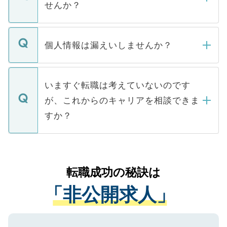
けない「非公開求人」です。非公開求人は
せんか？
下記の理由によって、一般には公開してい
ません。
転職・入職を強要することは一切ありませ
ん。また、仮に応募先から内定をいただい
個人情報は漏えいしませんか？
■応募殺到を避けるため 人気のある医療機
たとしても、ご本人が納得しない限り、内
関を公にしてしまうと、応募が殺到する場
定を承諾する必要はありません。内定先へ
個人情報が漏えいすることはありませんの
合があります。 選考を効率よく行うため
の辞退の連絡はキャリアパートナーが行い
で、ご安心ください。当サイトからの登録
いますぐ転職は考えていないのです
に、医療機関が求める条件に合った人材の
ますので、ご安心ください。
などで収集したご登録者様の個人情報は、
が、これからのキャリアを相談できま
みを人材紹介会社に依頼するケースが増え
ご本人のキャリアアップおよび転職活動の
ています。
すか？
支援を目的に使用いたします。お預かりし
ているすべての個人データはご本人の許可
お気軽にご相談ください。先生専任のキャ
なく、医療機関側に開示したり、第三者に
リアパートナーが将来のご希望などをおう
提供することは一切ありません。また弊社
かがいして、現在の医療機関の状況や紹介
転職成功の秘訣は
は、個人情報の取り扱いについての厳密な
経験をまじえながら、適切なアドバイスを
管理基準を満たした事業者のみに付与され
「非公開求人」
させていただきます。すぐにご転職をされ
る、プライバシーマークを取得済みです。
ない方には、長期的なサポートが可能です
ご登録いただいた個人情報は、SSL（デー
ので、まずはご登録ください。
タ暗号化）によって保護されていますの