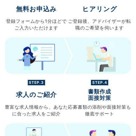
無料お申込み
ヒアリング
登録フォームから
1分ほどで
ご登録後、
アドバイザーが転
ご入力
いただけます
職の
ご希望を伺います
STEP.3
STEP.4
書類作成
求人のご紹介
面接対策
豊富な求人情報から、
あなた
応募書類の
添削や面接対策も
に合った求人を
ご紹介
徹底サポート