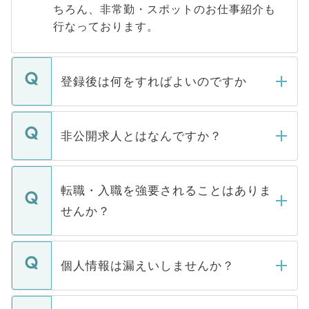
ちろん、非常勤・スポットのお仕事紹介も
行なっております。
登録後は何をすればよいのですか
ご登録いただきましたら、弊社担当者がご
登録内容を確認し、その後メールもしくは
非公開求人とはなんですか？
お電話にて次のステップのご案内をいたし
ます。通常、5営業日以内にはご連絡をせて
マイナビDOCTORで取り扱っている求人の
いただきますので、しばらくお待ちくださ
うち約3割は、Webサイトからご覧いただ
転職・入職を強要されることはありま
い。
けない「非公開求人」です。非公開求人は
せんか？
下記の理由によって、一般には公開してい
ません。
転職・入職を強要することは一切ありませ
ん。また、仮に応募先から内定をいただい
個人情報は漏えいしませんか？
■応募殺到を避けるため 人気のある医療機
たとしても、ご本人が納得しない限り、内
関を公にしてしまうと、応募が殺到する場
定を承諾する必要はありません。内定先へ
個人情報が漏えいすることはありませんの
合があります。 選考を効率よく行うため