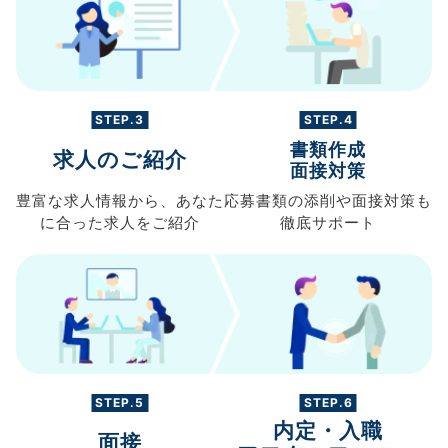
STEP.3
STEP.4
書類作成
求人のご紹介
面接対策
豊富な求人情報から、
あなた
応募書類の
添削や面接対策も
に合った求人を
ご紹介
徹底サポート
STEP.5
STEP.6
内定・入職
面接