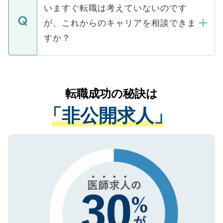
の辞退の連絡はキャリアパートナーが行い
で、ご安心ください。当サイトからの登録
いますぐ転職は考えていないのです
に、医療機関が求める条件に合った人材の
ますので、ご安心ください。
などで収集したご登録者様の個人情報は、
が、これからのキャリアを相談できま
みを人材紹介会社に依頼するケースが増え
ご本人のキャリアアップおよび転職活動の
ています。
すか？
支援を目的に使用いたします。お預かりし
ているすべての個人データはご本人の許可
お気軽にご相談ください。先生専任のキャ
なく、医療機関側に開示したり、第三者に
リアパートナーが将来のご希望などをおう
提供することは一切ありません。また弊社
かがいして、現在の医療機関の状況や紹介
転職成功の秘訣は
は、個人情報の取り扱いについての厳密な
経験をまじえながら、適切なアドバイスを
管理基準を満たした事業者のみに付与され
「非公開求人」
させていただきます。すぐにご転職をされ
る、プライバシーマークを取得済みです。
ない方には、長期的なサポートが可能です
ご登録いただいた個人情報は、SSL（デー
ので、まずはご登録ください。
タ暗号化）によって保護されていますの
で、機密保持に関してもご安心ください。