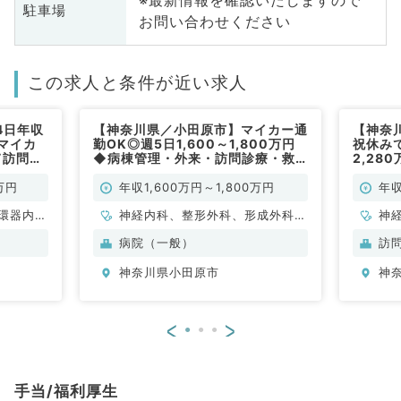
※最新情報を確認いたしますので
駐車場
お問い合わせください
この求人と条件が近い求人
4日年収
【神奈川県／小田原市】マイカー通
【神奈
◎マイカ
勤OK◎週5日1,600～1,800万円
祝休み
て訪問診
◆病棟管理・外来・訪問診療・救
2,28
求人
急対応のお仕事です！／2次救急指
訪問診
定病院（内科系・外科系／常勤）
万円
年収1,600万円～1,800万円
年収
環器内
神経内科、整形外科、形成外科、
神
内科、内
脳神経外科、呼吸器外科、心臓血
科
病院（一般）
訪
科、老年
管外科、泌尿器科、一般内科、循
分
神奈川県小田原市
神
科
環器内科、呼吸器内科、消化器内
内
科、内分泌・代謝内科、腎臓内
科、老年内科、血液内科、外科系
<
>
全般、一般外科、消化器外科、乳
腺外科、膠原病科、大腸・肛門外
科
手当/福利厚生