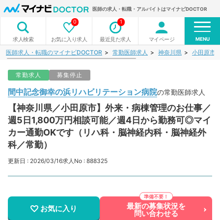
医師の求人・転職・アルバイトはマイナビDOCTOR
0
1
MENU
お気に入り求人
最近見た求人
マイページ
求人検索
医師求人・転職のマイナビDOCTOR
常勤医師求人
神奈川県
小田原市
常勤求人
募集停止
間中記念御幸の浜リハビリテーション病院
の常勤医師求人
【神奈川県／小田原市】外来・病棟管理のお仕事／
週5日1,800万円相談可能／週4日から勤務可◎マイ
カー通勤OKです（リハ科・脳神経内科・脳神経外
科／常勤）
更新日 : 2026/03/16
求人No : 888325
最新の募集状況を
お気に入り
問い合わせる