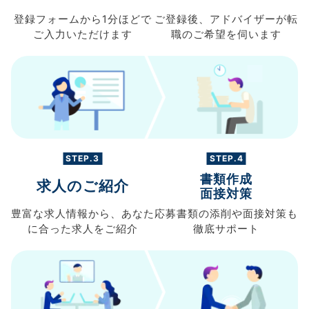
登録フォームから
1分ほどで
ご登録後、
アドバイザーが転
ご入力
いただけます
職の
ご希望を伺います
STEP.3
STEP.4
書類作成
求人のご紹介
面接対策
豊富な求人情報から、
あなた
応募書類の
添削や面接対策も
に合った求人を
ご紹介
徹底サポート