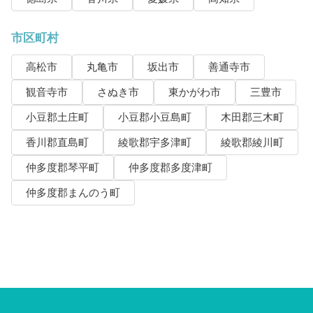
市区町村
高松市
丸亀市
坂出市
善通寺市
観音寺市
さぬき市
東かがわ市
三豊市
小豆郡土庄町
小豆郡小豆島町
木田郡三木町
香川郡直島町
綾歌郡宇多津町
綾歌郡綾川町
仲多度郡琴平町
仲多度郡多度津町
仲多度郡まんのう町