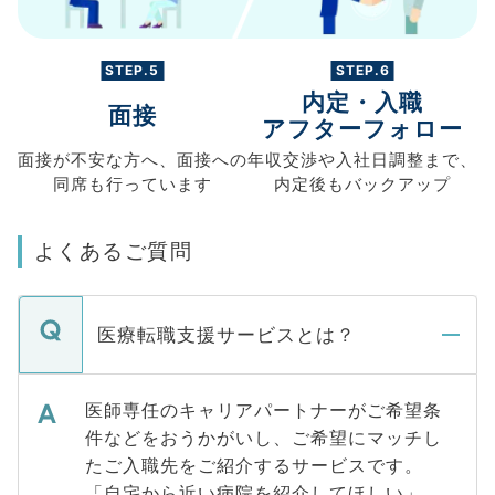
STEP.5
STEP.6
内定・入職
面接
アフターフォロー
面接が不安な方へ、
面接への
年収交渉や
入社日調整まで、
同席も
行っています
内定後もバックアップ
よくあるご質問
医療転職支援サービスとは？
医師専任のキャリアパートナーがご希望条
件などをおうかがいし、ご希望にマッチし
たご入職先をご紹介するサービスです。
「自宅から近い病院を紹介してほしい」