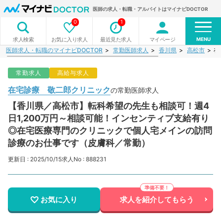
医師の求人・転職・アルバイトはマイナビDOCTOR
0
1
MENU
お気に入り求人
最近見た求人
マイページ
求人検索
医師求人・転職のマイナビDOCTOR
常勤医師求人
香川県
高松市
在
常勤求人
高給与求人
在宅診療 敬二郎クリニック
の常勤医師求人
【香川県／高松市】転科希望の先生も相談可！週4
日1,200万円～相談可能！インセンティブ支給有り
◎在宅医療専門のクリニックで個人宅メインの訪問
診療のお仕事です（皮膚科／常勤）
更新日 : 2025/10/15
求人No : 888231
お気に入り
求人を紹介してもらう