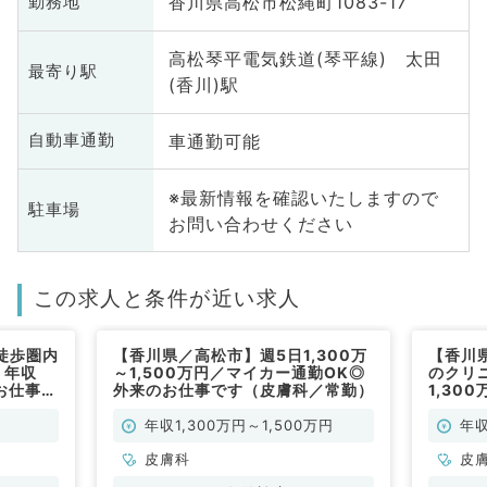
香川県高松市松縄町1083-17
勤務地
高松琴平電気鉄道(琴平線) 太田
最寄り駅
(香川)駅
車通勤可能
自動車通勤
※最新情報を確認いたしますので
駐車場
お問い合わせください
この求人と条件が近い求人
徒歩圏内
【香川県／高松市】週5日1,300万
【香川
・年収
～1,500万円／マイカー通勤OK◎
のクリ
お仕事で
外来のお仕事です（皮膚科／常勤）
1,30
す（皮
年収1,300万円～1,500万円
年収
皮膚科
皮