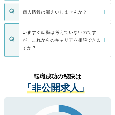
ません。
転職・入職を強要することは一切ありませ
ん。また、仮に応募先から内定をいただい
個人情報は漏えいしませんか？
■応募殺到を避けるため 人気のある医療機
たとしても、ご本人が納得しない限り、内
関を公にしてしまうと、応募が殺到する場
定を承諾する必要はありません。内定先へ
個人情報が漏えいすることはありませんの
合があります。 選考を効率よく行うため
の辞退の連絡はキャリアパートナーが行い
で、ご安心ください。当サイトからの登録
いますぐ転職は考えていないのです
に、医療機関が求める条件に合った人材の
ますので、ご安心ください。
などで収集したご登録者様の個人情報は、
が、これからのキャリアを相談できま
みを人材紹介会社に依頼するケースが増え
ご本人のキャリアアップおよび転職活動の
ています。
すか？
支援を目的に使用いたします。お預かりし
ているすべての個人データはご本人の許可
お気軽にご相談ください。先生専任のキャ
なく、医療機関側に開示したり、第三者に
リアパートナーが将来のご希望などをおう
提供することは一切ありません。また弊社
かがいして、現在の医療機関の状況や紹介
転職成功の秘訣は
は、個人情報の取り扱いについての厳密な
経験をまじえながら、適切なアドバイスを
管理基準を満たした事業者のみに付与され
「非公開求人」
させていただきます。すぐにご転職をされ
る、プライバシーマークを取得済みです。
ない方には、長期的なサポートが可能です
ご登録いただいた個人情報は、SSL（デー
ので、まずはご登録ください。
タ暗号化）によって保護されていますの
で、機密保持に関してもご安心ください。