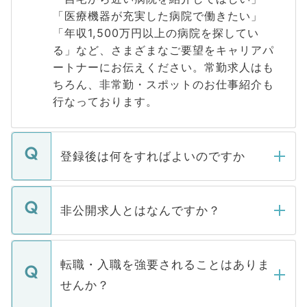
「医療機器が充実した病院で働きたい」
「年収1,500万円以上の病院を探してい
る」など、さまざまなご要望をキャリアパ
ートナーにお伝えください。常勤求人はも
ちろん、非常勤・スポットのお仕事紹介も
行なっております。
登録後は何をすればよいのですか
ご登録いただきましたら、弊社担当者がご
登録内容を確認し、その後メールもしくは
非公開求人とはなんですか？
お電話にて次のステップのご案内をいたし
ます。通常、5営業日以内にはご連絡をせて
マイナビDOCTORで取り扱っている求人の
いただきますので、しばらくお待ちくださ
うち約3割は、Webサイトからご覧いただ
転職・入職を強要されることはありま
い。
けない「非公開求人」です。非公開求人は
せんか？
下記の理由によって、一般には公開してい