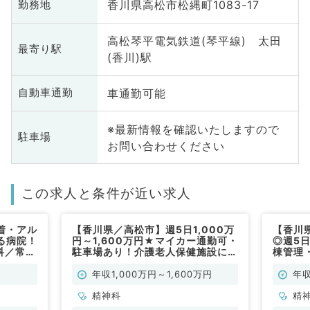
香川県高松市松縄町1083-17
勤務地
高松琴平電気鉄道(琴平線) 太田
最寄り駅
(香川)駅
車通勤可能
自動車通勤
※最新情報を確認いたしますので
駐車場
お問い合わせください
この求人と条件が近い求人
着・アル
【香川県／高松市】週5日1,000万
【香川
る病院！
円～1,600万円★マイカー通勤可・
◎週5日
科／常
駐車場あり！介護老人保健施設にて
棟管理
健康管理のお仕事です（精神科／常
神科／
勤）
年収1,000万円～1,600万円
年収
精神科
精