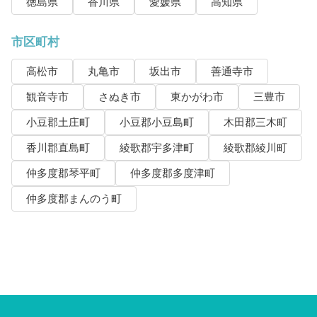
徳島県
香川県
愛媛県
高知県
市区町村
高松市
丸亀市
坂出市
善通寺市
観音寺市
さぬき市
東かがわ市
三豊市
小豆郡土庄町
小豆郡小豆島町
木田郡三木町
香川郡直島町
綾歌郡宇多津町
綾歌郡綾川町
仲多度郡琴平町
仲多度郡多度津町
仲多度郡まんのう町