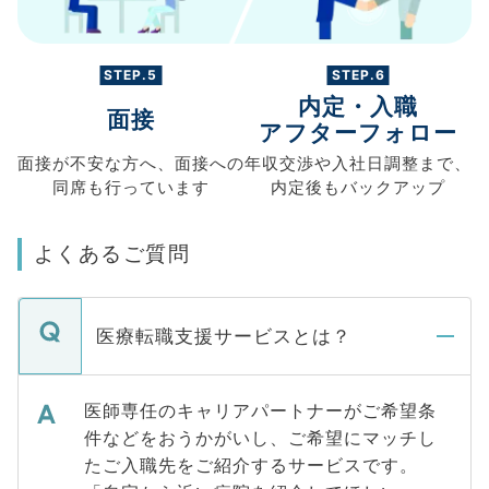
STEP.5
STEP.6
内定・入職
面接
アフターフォロー
面接が不安な方へ、
面接への
年収交渉や
入社日調整まで、
同席も
行っています
内定後もバックアップ
よくあるご質問
医療転職支援サービスとは？
医師専任のキャリアパートナーがご希望条
件などをおうかがいし、ご希望にマッチし
たご入職先をご紹介するサービスです。