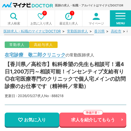
医師の求人・転職・アルバイトはマイナビDOCTOR
0
1
MENU
お気に入り求人
最近見た求人
マイページ
求人検索
医師求人・転職のマイナビDOCTOR
常勤医師求人
香川県
高松市
在
常勤求人
高給与求人
在宅診療 敬二郎クリニック
の常勤医師求人
【香川県／高松市】転科希望の先生も相談可！週4
日1,200万円～相談可能！インセンティブ支給有り
◎在宅医療専門のクリニックで個人宅メインの訪問
診療のお仕事です（精神科／常勤）
更新日 : 2026/05/27
求人No : 888218
お気に入り
求人を紹介してもらう