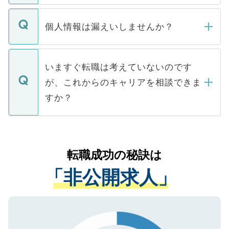
ません。
転職・入職を強要することは一切ありませ
ん。また、仮に応募先から内定をいただい
個人情報は漏えいしませんか？
■応募殺到を避けるため 人気のある医療機
たとしても、ご本人が納得しない限り、内
関を公にしてしまうと、応募が殺到する場
定を承諾する必要はありません。内定先へ
個人情報が漏えいすることはありませんの
合があります。 選考を効率よく行うため
の辞退の連絡はキャリアパートナーが行い
で、ご安心ください。当サイトからの登録
いますぐ転職は考えていないのです
に、医療機関が求める条件に合った人材の
ますので、ご安心ください。
などで収集したご登録者様の個人情報は、
が、これからのキャリアを相談できま
みを人材紹介会社に依頼するケースが増え
ご本人のキャリアアップおよび転職活動の
ています。
すか？
支援を目的に使用いたします。お預かりし
ているすべての個人データはご本人の許可
お気軽にご相談ください。先生専任のキャ
なく、医療機関側に開示したり、第三者に
リアパートナーが将来のご希望などをおう
提供することは一切ありません。また弊社
かがいして、現在の医療機関の状況や紹介
転職成功の秘訣は
は、個人情報の取り扱いについての厳密な
経験をまじえながら、適切なアドバイスを
管理基準を満たした事業者のみに付与され
「非公開求人」
させていただきます。すぐにご転職をされ
る、プライバシーマークを取得済みです。
ない方には、長期的なサポートが可能です
ご登録いただいた個人情報は、SSL（デー
ので、まずはご登録ください。
タ暗号化）によって保護されていますの
で、機密保持に関してもご安心ください。