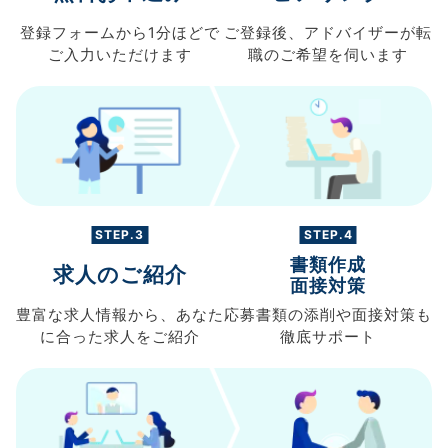
登録フォームから
1分ほどで
ご登録後、
アドバイザーが転
ご入力
いただけます
職の
ご希望を伺います
STEP.3
STEP.4
書類作成
求人のご紹介
面接対策
豊富な求人情報から、
あなた
応募書類の
添削や面接対策も
に合った求人を
ご紹介
徹底サポート