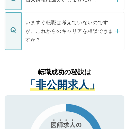
■応募殺到を避けるため 人気のある医療機
たとしても、ご本人が納得しない限り、内
関を公にしてしまうと、応募が殺到する場
定を承諾する必要はありません。内定先へ
個人情報が漏えいすることはありませんの
合があります。 選考を効率よく行うため
の辞退の連絡はキャリアパートナーが行い
で、ご安心ください。当サイトからの登録
いますぐ転職は考えていないのです
に、医療機関が求める条件に合った人材の
ますので、ご安心ください。
などで収集したご登録者様の個人情報は、
が、これからのキャリアを相談できま
みを人材紹介会社に依頼するケースが増え
ご本人のキャリアアップおよび転職活動の
ています。
すか？
支援を目的に使用いたします。お預かりし
ているすべての個人データはご本人の許可
お気軽にご相談ください。先生専任のキャ
なく、医療機関側に開示したり、第三者に
リアパートナーが将来のご希望などをおう
提供することは一切ありません。また弊社
かがいして、現在の医療機関の状況や紹介
転職成功の秘訣は
は、個人情報の取り扱いについての厳密な
経験をまじえながら、適切なアドバイスを
管理基準を満たした事業者のみに付与され
「非公開求人」
させていただきます。すぐにご転職をされ
る、プライバシーマークを取得済みです。
ない方には、長期的なサポートが可能です
ご登録いただいた個人情報は、SSL（デー
ので、まずはご登録ください。
タ暗号化）によって保護されていますの
で、機密保持に関してもご安心ください。