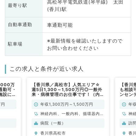
高松琴平電気鉄道(琴平線) 太田
最寄り駅
(香川)駅
車通勤可能
自動車通勤
※最新情報を確認いたしますので
駐車場
お問い合わせください
この求人と条件が近い求人
000万
【香川県／高松市】人気エリア☆
【香川
ー通勤可・
週5日1,300～1,500万円◎一般外
も相談可
施設にて
来・病棟管理のお仕事です！（内科
ンセン
分泌代謝
系／常勤）
門のク
問診療
万円
年収1,300万円～1,500万円
年収
勤）
神経内科、一般内科、循環器内
神
科、呼吸器内科、消化器内科、内
科
病院（一般）
訪
分泌・代謝内科、腎臓内科、老年
分
香川県高松市
香
内科、血液内科、膠原病科
内