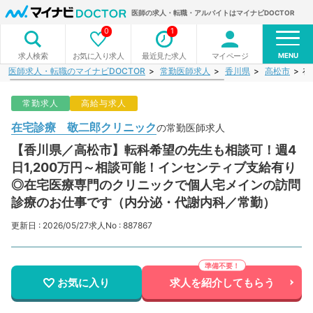
医師の求人・転職・アルバイトはマイナビDOCTOR
0
1
MENU
お気に入り求人
最近見た求人
マイページ
求人検索
医師求人・転職のマイナビDOCTOR
常勤医師求人
香川県
高松市
在
常勤求人
高給与求人
在宅診療 敬二郎クリニック
の常勤医師求人
【香川県／高松市】転科希望の先生も相談可！週4
日1,200万円～相談可能！インセンティブ支給有り
◎在宅医療専門のクリニックで個人宅メインの訪問
診療のお仕事です（内分泌・代謝内科／常勤）
更新日 : 2026/05/27
求人No : 887867
お気に入り
求人を紹介してもらう