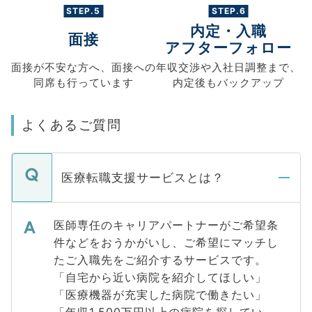
STEP.5
STEP.6
内定・入職
面接
アフターフォロー
面接が不安な方へ、
面接への
年収交渉や
入社日調整まで、
同席も
行っています
内定後もバックアップ
よくあるご質問
医療転職支援サービスとは？
医師専任のキャリアパートナーがご希望条
件などをおうかがいし、ご希望にマッチし
たご入職先をご紹介するサービスです。
「自宅から近い病院を紹介してほしい」
「医療機器が充実した病院で働きたい」
「年収1,500万円以上の病院を探してい