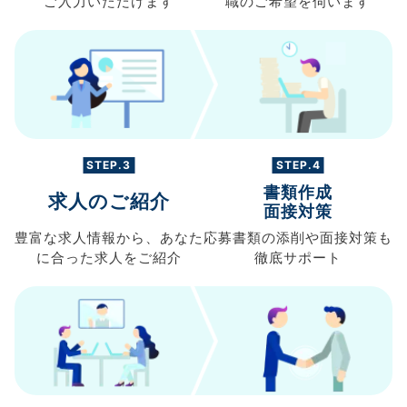
ご入力
いただけます
職の
ご希望を伺います
STEP.3
STEP.4
書類作成
求人のご紹介
面接対策
豊富な求人情報から、
あなた
応募書類の
添削や面接対策も
に合った求人を
ご紹介
徹底サポート