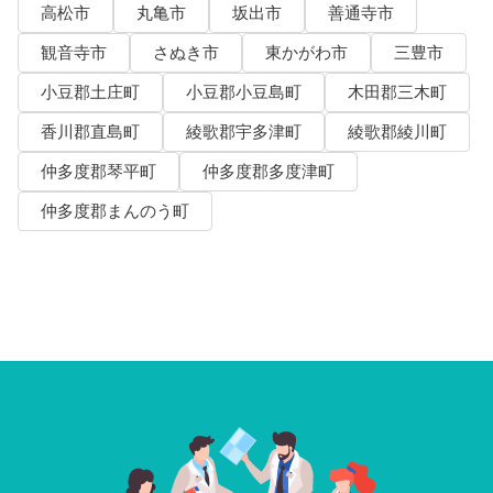
高松市
丸亀市
坂出市
善通寺市
観音寺市
さぬき市
東かがわ市
三豊市
小豆郡土庄町
小豆郡小豆島町
木田郡三木町
香川郡直島町
綾歌郡宇多津町
綾歌郡綾川町
仲多度郡琴平町
仲多度郡多度津町
仲多度郡まんのう町