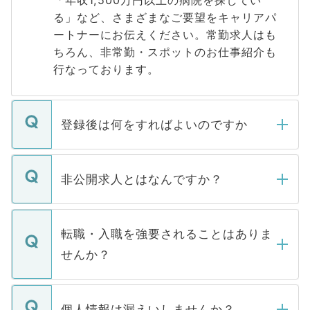
る」など、さまざまなご要望をキャリアパ
ートナーにお伝えください。常勤求人はも
ちろん、非常勤・スポットのお仕事紹介も
行なっております。
登録後は何をすればよいのですか
ご登録いただきましたら、弊社担当者がご
登録内容を確認し、その後メールもしくは
非公開求人とはなんですか？
お電話にて次のステップのご案内をいたし
ます。通常、5営業日以内にはご連絡をせて
マイナビDOCTORで取り扱っている求人の
いただきますので、しばらくお待ちくださ
うち約3割は、Webサイトからご覧いただ
転職・入職を強要されることはありま
い。
けない「非公開求人」です。非公開求人は
せんか？
下記の理由によって、一般には公開してい
ません。
転職・入職を強要することは一切ありませ
ん。また、仮に応募先から内定をいただい
個人情報は漏えいしませんか？