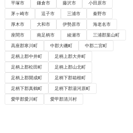
平塚市
鎌倉市
藤沢市
小田原市
茅ヶ崎市
逗子市
三浦市
秦野市
厚木市
大和市
伊勢原市
海老名市
座間市
南足柄市
綾瀬市
三浦郡葉山町
高座郡寒川町
中郡大磯町
中郡二宮町
足柄上郡中井町
足柄上郡大井町
足柄上郡松田町
足柄上郡山北町
足柄上郡開成町
足柄下郡箱根町
足柄下郡真鶴町
足柄下郡湯河原町
愛甲郡愛川町
愛甲郡清川村