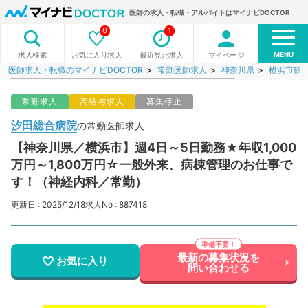
医師の求人・転職・アルバイトはマイナビDOCTOR
0
1
MENU
お気に入り求人
最近見た求人
マイページ
求人検索
医師求人・転職のマイナビDOCTOR
常勤医師求人
神奈川県
横浜市鶴
常勤求人
高給与求人
募集停止
汐田総合病院
の常勤医師求人
【神奈川県／横浜市】週4日～5日勤務★年収1,000
万円～1,800万円☆一般外来、病棟管理のお仕事で
す！（神経内科／常勤）
更新日 : 2025/12/18
求人No : 887418
最新の募集状況を
お気に入り
問い合わせる