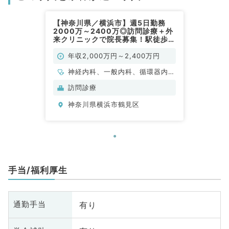
【神奈川県／横浜市】週5日勤務
2000万～2400万◎訪問診療＋外
来クリニックで院長募集！駅徒歩2
分のクリニック（一般内科／常勤）
年収2,000万円～2,400万円
神経内科、一般内科、循環器内
科、呼吸器内科、消化器内科、内
訪問診療
分泌・代謝内科、腎臓内科、老年
神奈川県横浜市鶴見区
内科、血液内科
手当/福利厚生
有り
通勤手当