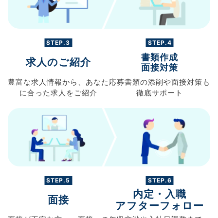
STEP.3
STEP.4
書類作成
求人のご紹介
面接対策
豊富な求人情報から、
あなた
応募書類の
添削や面接対策も
に合った求人を
ご紹介
徹底サポート
STEP.5
STEP.6
内定・入職
面接
アフターフォロー