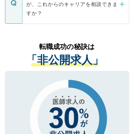
ますので、ご安心ください。
などで収集したご登録者様の個人情報は、
が、これからのキャリアを相談できま
みを人材紹介会社に依頼するケースが増え
ご本人のキャリアアップおよび転職活動の
ています。
すか？
支援を目的に使用いたします。お預かりし
ているすべての個人データはご本人の許可
お気軽にご相談ください。先生専任のキャ
なく、医療機関側に開示したり、第三者に
リアパートナーが将来のご希望などをおう
提供することは一切ありません。また弊社
かがいして、現在の医療機関の状況や紹介
転職成功の秘訣は
は、個人情報の取り扱いについての厳密な
経験をまじえながら、適切なアドバイスを
管理基準を満たした事業者のみに付与され
「非公開求人」
させていただきます。すぐにご転職をされ
る、プライバシーマークを取得済みです。
ない方には、長期的なサポートが可能です
ご登録いただいた個人情報は、SSL（デー
ので、まずはご登録ください。
タ暗号化）によって保護されていますの
で、機密保持に関してもご安心ください。