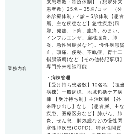
来患者数・診療体制】（想定外来
患者数）25名～35名/コマ （外
来診療体制）4診～5診体制【患者
層、主な疾患など】急性疾患(風
邪、発熱、下痢、腹痛、めまい、
インフルエンザ、扁桃腺炎、肺
炎、急性胃腸炎など)。慢性疾患貧
血、頭痛、便秘、不眠症、胃十二
指腸潰瘍)など【その他特記事項】
専門外来相談可能
業務内容
病棟管理
【受け持ち患者数】10名程 【担当
病棟】一般病棟、地域包括ケア病
棟 【受け持ち制】主治医制 【外
来呼び出し】なし 【患者層、主な
疾患、医療区分など】肺がん、肺
炎、ぜん息、肺気腫などの慢性閉
塞性肺疾患(COPD)、特発性間質