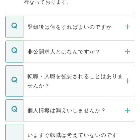
行なっております。
登録後は何をすればよいのですか
ご登録いただきましたら、弊社担当者がご
登録内容を確認し、その後メールもしくは
非公開求人とはなんですか？
お電話にて次のステップのご案内をいたし
ます。通常、5営業日以内にはご連絡をせて
マイナビDOCTORで取り扱っている求人の
いただきますので、しばらくお待ちくださ
うち約3割は、Webサイトからご覧いただ
転職・入職を強要されることはありま
い。
けない「非公開求人」です。非公開求人は
せんか？
下記の理由によって、一般には公開してい
ません。
転職・入職を強要することは一切ありませ
ん。また、仮に応募先から内定をいただい
個人情報は漏えいしませんか？
■応募殺到を避けるため 人気のある医療機
たとしても、ご本人が納得しない限り、内
関を公にしてしまうと、応募が殺到する場
定を承諾する必要はありません。内定先へ
個人情報が漏えいすることはありませんの
合があります。 選考を効率よく行うため
の辞退の連絡はキャリアパートナーが行い
で、ご安心ください。当サイトからの登録
いますぐ転職は考えていないのです
に、医療機関が求める条件に合った人材の