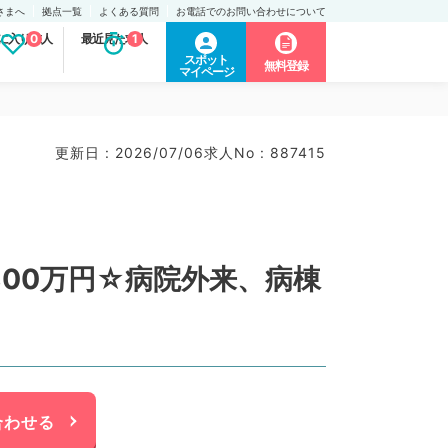
さまへ
拠点一覧
よくある質問
お電話でのお問い合わせについて
に入り求人
0
最近見た求人
1
スポット
無料登録
マイページ
更新日 : 2026/07/06
求人No : 887415
800万円☆病院外来、病棟
合わせる