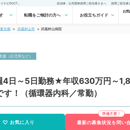
武蔵村山病院(常勤)の転職・求人｜医師の求人・転職・アルバイトは【マイナビDOCTOR】
自治体・公共団体採用ご担当者さまへ
採用ご担当者
お気
す
転職をご検討の方へ
お役立ちガイド
東京都
武蔵村山市
武蔵村山病院
支援（託児所など）
4日～5日勤務★年収630万円～1,
です！（循環器内科／常勤）
お気に入り
最新の募集状況を問い