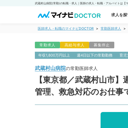
求人を探
医師求人・転職のマイナビDOCTOR
常勤医師求人
常勤求人
高給与求人
募集停止
年収1,800万円以上
週4日以下の常勤勤務
育児
武蔵村山病院
の常勤医師求人
【東京都／武蔵村山市】週
管理、救急対応のお仕事