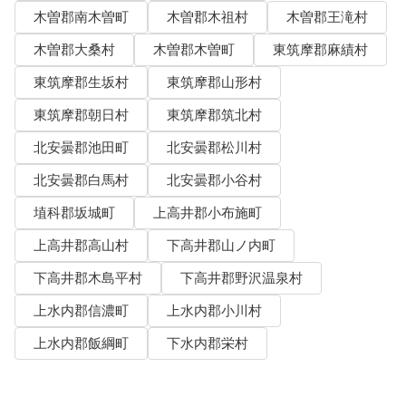
木曽郡南木曽町
木曽郡木祖村
木曽郡王滝村
木曽郡大桑村
木曽郡木曽町
東筑摩郡麻績村
東筑摩郡生坂村
東筑摩郡山形村
東筑摩郡朝日村
東筑摩郡筑北村
北安曇郡池田町
北安曇郡松川村
北安曇郡白馬村
北安曇郡小谷村
埴科郡坂城町
上高井郡小布施町
上高井郡高山村
下高井郡山ノ内町
下高井郡木島平村
下高井郡野沢温泉村
上水内郡信濃町
上水内郡小川村
上水内郡飯綱町
下水内郡栄村