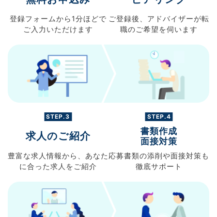
登録フォームから
1分ほどで
ご登録後、
アドバイザーが転
ご入力
いただけます
職の
ご希望を伺います
STEP.3
STEP.4
書類作成
求人のご紹介
面接対策
豊富な求人情報から、
あなた
応募書類の
添削や面接対策も
に合った求人を
ご紹介
徹底サポート