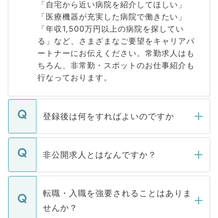
「自宅から近い病院を紹介してほしい」
「医療機器が充実した病院で働きたい」
「年収1,500万円以上の病院を探してい
る」など、さまざまなご要望をキャリアパ
ートナーにお伝えください。常勤求人はも
ちろん、非常勤・スポットのお仕事紹介も
行なっております。
登録後は何をすればよいのですか
ご登録いただきましたら、弊社担当者がご
登録内容を確認し、その後メールもしくは
非公開求人とはなんですか？
お電話にて次のステップのご案内をいたし
ます。通常、5営業日以内にはご連絡をせて
マイナビDOCTORで取り扱っている求人の
いただきますので、しばらくお待ちくださ
うち約3割は、Webサイトからご覧いただ
転職・入職を強要されることはありま
い。
けない「非公開求人」です。非公開求人は
せんか？
下記の理由によって、一般には公開してい