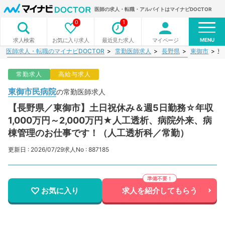
医師の求人・転職・アルバイトはマイナビDOCTOR
0
1
MENU
お気に入り求人
最近見た求人
マイページ
求人検索
医師求人・転職のマイナビDOCTOR
常勤医師求人
長野県
東御市
東
常勤求人
高給与求人
東御市民病院
の常勤医師求人
【長野県／東御市】土日祝休み＆週5日勤務☆年収
1,000万円～2,000万円★人工透析、病院外来、病
棟管理のお仕事です！（人工透析科／常勤）
更新日 : 2026/07/29
求人No : 887185
お気に入り
求人を紹介してもらう