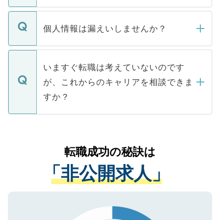
ません。
転職・入職を強要することは一切ありませ
ん。また、仮に応募先から内定をいただい
個人情報は漏えいしませんか？
■応募殺到を避けるため 人気のある医療機
たとしても、ご本人が納得しない限り、内
関を公にしてしまうと、応募が殺到する場
定を承諾する必要はありません。内定先へ
個人情報が漏えいすることはありませんの
合があります。 選考を効率よく行うため
の辞退の連絡はキャリアパートナーが行い
で、ご安心ください。当サイトからの登録
いますぐ転職は考えていないのです
に、医療機関が求める条件に合った人材の
ますので、ご安心ください。
などで収集したご登録者様の個人情報は、
が、これからのキャリアを相談できま
みを人材紹介会社に依頼するケースが増え
ご本人のキャリアアップおよび転職活動の
ています。
すか？
支援を目的に使用いたします。お預かりし
ているすべての個人データはご本人の許可
お気軽にご相談ください。先生専任のキャ
なく、医療機関側に開示したり、第三者に
リアパートナーが将来のご希望などをおう
提供することは一切ありません。また弊社
かがいして、現在の医療機関の状況や紹介
転職成功の秘訣は
は、個人情報の取り扱いについての厳密な
経験をまじえながら、適切なアドバイスを
管理基準を満たした事業者のみに付与され
「非公開求人」
させていただきます。すぐにご転職をされ
る、プライバシーマークを取得済みです。
ない方には、長期的なサポートが可能です
ご登録いただいた個人情報は、SSL（デー
ので、まずはご登録ください。
タ暗号化）によって保護されていますの
で、機密保持に関してもご安心ください。