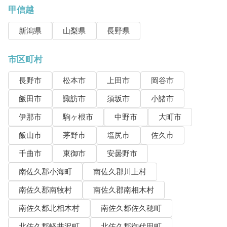
甲信越
新潟県
山梨県
長野県
市区町村
長野市
松本市
上田市
岡谷市
飯田市
諏訪市
須坂市
小諸市
伊那市
駒ヶ根市
中野市
大町市
飯山市
茅野市
塩尻市
佐久市
千曲市
東御市
安曇野市
南佐久郡小海町
南佐久郡川上村
南佐久郡南牧村
南佐久郡南相木村
南佐久郡北相木村
南佐久郡佐久穂町
北佐久郡軽井沢町
北佐久郡御代田町