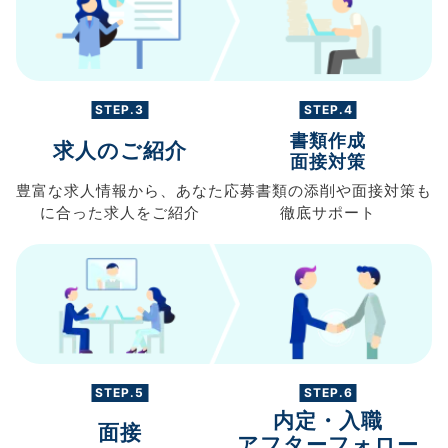
STEP.3
STEP.4
書類作成
求人のご紹介
面接対策
豊富な求人情報から、
あなた
応募書類の
添削や面接対策も
に合った求人を
ご紹介
徹底サポート
STEP.5
STEP.6
内定・入職
面接
アフターフォロー