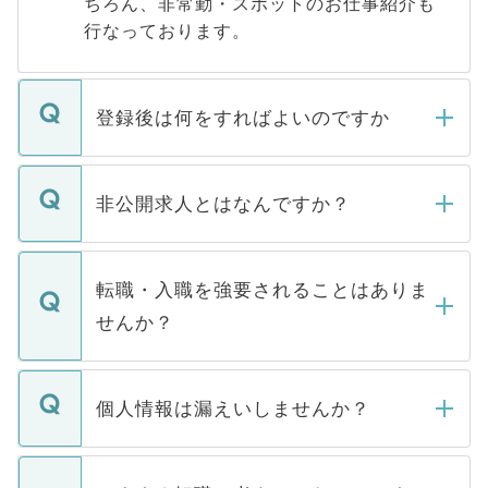
ちろん、非常勤・スポットのお仕事紹介も
行なっております。
登録後は何をすればよいのですか
ご登録いただきましたら、弊社担当者がご
登録内容を確認し、その後メールもしくは
非公開求人とはなんですか？
お電話にて次のステップのご案内をいたし
ます。通常、5営業日以内にはご連絡をせて
マイナビDOCTORで取り扱っている求人の
いただきますので、しばらくお待ちくださ
うち約3割は、Webサイトからご覧いただ
転職・入職を強要されることはありま
い。
けない「非公開求人」です。非公開求人は
せんか？
下記の理由によって、一般には公開してい
ません。
転職・入職を強要することは一切ありませ
ん。また、仮に応募先から内定をいただい
個人情報は漏えいしませんか？
■応募殺到を避けるため 人気のある医療機
たとしても、ご本人が納得しない限り、内
関を公にしてしまうと、応募が殺到する場
定を承諾する必要はありません。内定先へ
個人情報が漏えいすることはありませんの
合があります。 選考を効率よく行うため
の辞退の連絡はキャリアパートナーが行い