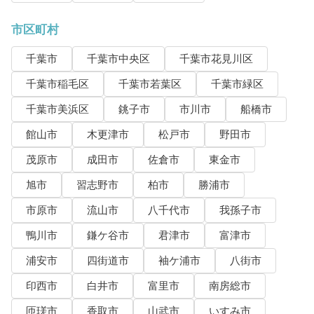
市区町村
千葉市
千葉市中央区
千葉市花見川区
千葉市稲毛区
千葉市若葉区
千葉市緑区
千葉市美浜区
銚子市
市川市
船橋市
館山市
木更津市
松戸市
野田市
茂原市
成田市
佐倉市
東金市
旭市
習志野市
柏市
勝浦市
市原市
流山市
八千代市
我孫子市
鴨川市
鎌ケ谷市
君津市
富津市
浦安市
四街道市
袖ケ浦市
八街市
印西市
白井市
富里市
南房総市
匝瑳市
香取市
山武市
いすみ市