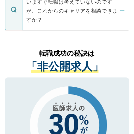
で、ご安心ください。当サイトからの登録
いますぐ転職は考えていないのです
に、医療機関が求める条件に合った人材の
ますので、ご安心ください。
などで収集したご登録者様の個人情報は、
が、これからのキャリアを相談できま
みを人材紹介会社に依頼するケースが増え
ご本人のキャリアアップおよび転職活動の
ています。
すか？
支援を目的に使用いたします。お預かりし
ているすべての個人データはご本人の許可
お気軽にご相談ください。先生専任のキャ
なく、医療機関側に開示したり、第三者に
リアパートナーが将来のご希望などをおう
提供することは一切ありません。また弊社
かがいして、現在の医療機関の状況や紹介
転職成功の秘訣は
は、個人情報の取り扱いについての厳密な
経験をまじえながら、適切なアドバイスを
管理基準を満たした事業者のみに付与され
「非公開求人」
させていただきます。すぐにご転職をされ
る、プライバシーマークを取得済みです。
ない方には、長期的なサポートが可能です
ご登録いただいた個人情報は、SSL（デー
ので、まずはご登録ください。
タ暗号化）によって保護されていますの
で、機密保持に関してもご安心ください。