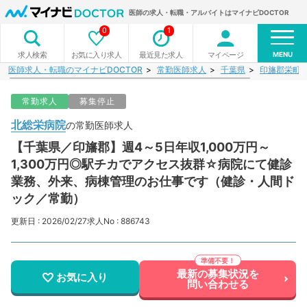
医師の求人・転職・アルバイトはマイナビDOCTOR
0
1
MENU
お気に入り求人
最近見た求人
マイページ
求人検索
医師求人・転職のマイナビDOCTOR
常勤医師求人
千葉県
印旛郡栄町
常勤求人
募集停止
北総栄病院
の常勤医師求人
【千葉県／印旛郡】週4～5日年収1,000万円～
1,300万円◎駅チカでアクセス抜群☆病院にて健診
業務、外来、病棟管理のお仕事です（健診・人間ド
ック／常勤）
更新日 : 2026/02/27
求人No : 886743
最新の募集状況を
お気に入り
問い合わせる