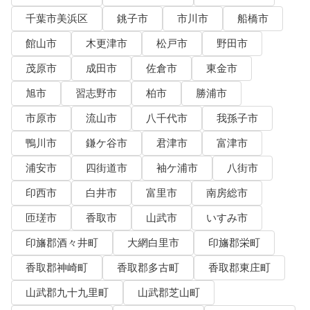
千葉市美浜区
銚子市
市川市
船橋市
館山市
木更津市
松戸市
野田市
茂原市
成田市
佐倉市
東金市
旭市
習志野市
柏市
勝浦市
市原市
流山市
八千代市
我孫子市
鴨川市
鎌ケ谷市
君津市
富津市
浦安市
四街道市
袖ケ浦市
八街市
印西市
白井市
富里市
南房総市
匝瑳市
香取市
山武市
いすみ市
印旛郡酒々井町
大網白里市
印旛郡栄町
香取郡神崎町
香取郡多古町
香取郡東庄町
山武郡九十九里町
山武郡芝山町