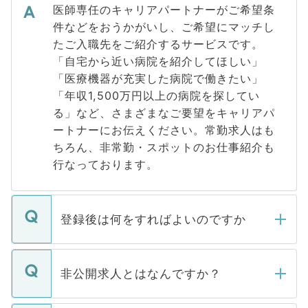
医師専任のキャリアパートナーがご希望条
件などをおうかがいし、ご希望にマッチし
たご入職先をご紹介するサービスです。
「自宅から近い病院を紹介してほしい」
「医療機器が充実した病院で働きたい」
「年収1,500万円以上の病院を探してい
る」など、さまざまなご要望をキャリアパ
ートナーにお伝えください。常勤求人はも
ちろん、非常勤・スポットのお仕事紹介も
行なっております。
登録後は何をすればよいのですか
ご登録いただきましたら、弊社担当者がご
登録内容を確認し、その後メールもしくは
非公開求人とはなんですか？
お電話にて次のステップのご案内をいたし
ます。通常、5営業日以内にはご連絡をせて
マイナビDOCTORで取り扱っている求人の