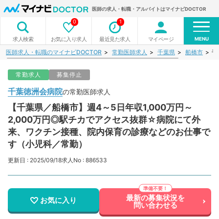
医師の求人・転職・アルバイトはマイナビDOCTOR
0
1
MENU
お気に入り求人
最近見た求人
マイページ
求人検索
医師求人・転職のマイナビDOCTOR
常勤医師求人
千葉県
船橋市
千
常勤求人
募集停止
千葉徳洲会病院
の常勤医師求人
【千葉県／船橋市】週4～5日年収1,000万円～
2,000万円◎駅チカでアクセス抜群☆病院にて外
来、ワクチン接種、院内保育の診療などのお仕事で
す（小児科／常勤）
更新日 : 2025/09/18
求人No : 886533
最新の募集状況を
お気に入り
問い合わせる