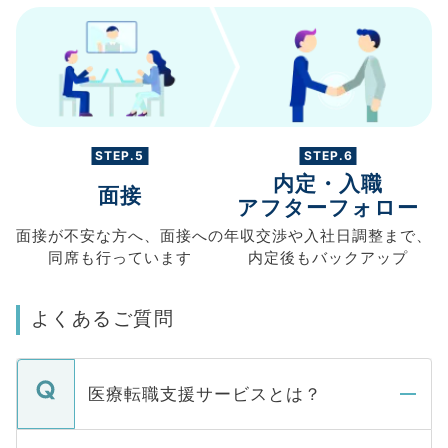
STEP.5
STEP.6
内定・入職
面接
アフターフォロー
面接が不安な方へ、
面接への
年収交渉や
入社日調整まで、
同席も
行っています
内定後もバックアップ
よくあるご質問
医療転職支援サービスとは？