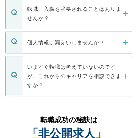
いただきますので、しばらくお待ちくださ
うち約3割は、Webサイトからご覧いただ
転職・入職を強要されることはありま
い。
けない「非公開求人」です。非公開求人は
せんか？
下記の理由によって、一般には公開してい
ません。
転職・入職を強要することは一切ありませ
ん。また、仮に応募先から内定をいただい
個人情報は漏えいしませんか？
■応募殺到を避けるため 人気のある医療機
たとしても、ご本人が納得しない限り、内
関を公にしてしまうと、応募が殺到する場
定を承諾する必要はありません。内定先へ
個人情報が漏えいすることはありませんの
合があります。 選考を効率よく行うため
の辞退の連絡はキャリアパートナーが行い
で、ご安心ください。当サイトからの登録
いますぐ転職は考えていないのです
に、医療機関が求める条件に合った人材の
ますので、ご安心ください。
などで収集したご登録者様の個人情報は、
が、これからのキャリアを相談できま
みを人材紹介会社に依頼するケースが増え
ご本人のキャリアアップおよび転職活動の
ています。
すか？
支援を目的に使用いたします。お預かりし
ているすべての個人データはご本人の許可
お気軽にご相談ください。先生専任のキャ
なく、医療機関側に開示したり、第三者に
リアパートナーが将来のご希望などをおう
提供することは一切ありません。また弊社
かがいして、現在の医療機関の状況や紹介
転職成功の秘訣は
は、個人情報の取り扱いについての厳密な
経験をまじえながら、適切なアドバイスを
管理基準を満たした事業者のみに付与され
「非公開求人」
させていただきます。すぐにご転職をされ
る、プライバシーマークを取得済みです。