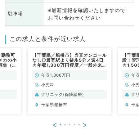
※最新情報を確認いたしますので
駐車場
お問い合わせください
この求人と条件が近い求人
～勤務可
【千葉県／船橋市】当直オンコール
【千葉県
チカの小
なし◎最寄駅より徒歩5分／週4日
設！管
募集（小
☆年収1,300万円程度／一般外来・
☆1,5
乳幼児健診・予防接種のお仕事です
来・予
（小児科／常勤）
のお仕
年収1,300万円
年収
小児科
小
クリニック(保険診療)
ク
千葉県船橋市
千
<
>