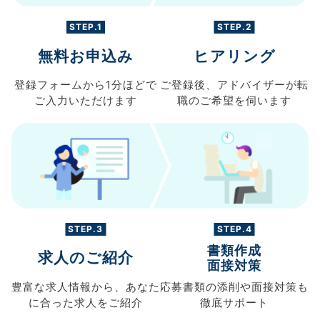
STEP.1
STEP.2
無料お申込み
ヒアリング
登録フォームから
1分ほどで
ご登録後、
アドバイザーが転
ご入力
いただけます
職の
ご希望を伺います
STEP.3
STEP.4
書類作成
求人のご紹介
面接対策
豊富な求人情報から、
あなた
応募書類の
添削や面接対策も
に合った求人を
ご紹介
徹底サポート