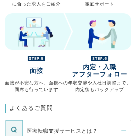
に合った求人を
ご紹介
徹底サポート
STEP.5
STEP.6
内定・入職
面接
アフターフォロー
面接が不安な方へ、
面接への
年収交渉や
入社日調整まで、
同席も
行っています
内定後もバックアップ
よくあるご質問
医療転職支援サービスとは？