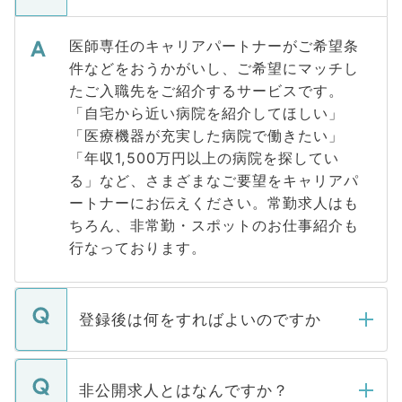
医師専任のキャリアパートナーがご希望条
件などをおうかがいし、ご希望にマッチし
たご入職先をご紹介するサービスです。
「自宅から近い病院を紹介してほしい」
「医療機器が充実した病院で働きたい」
「年収1,500万円以上の病院を探してい
る」など、さまざまなご要望をキャリアパ
ートナーにお伝えください。常勤求人はも
ちろん、非常勤・スポットのお仕事紹介も
行なっております。
登録後は何をすればよいのですか
ご登録いただきましたら、弊社担当者がご
登録内容を確認し、その後メールもしくは
非公開求人とはなんですか？