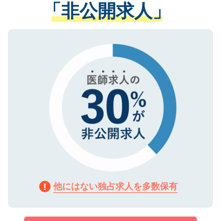
管理基準を満たした事業者のみに付与され
「非公開求人」
させていただきます。すぐにご転職をされ
る、プライバシーマークを取得済みです。
ない方には、長期的なサポートが可能です
ご登録いただいた個人情報は、SSL（デー
ので、まずはご登録ください。
タ暗号化）によって保護されていますの
で、機密保持に関してもご安心ください。
他にはない独占求人を多数保有