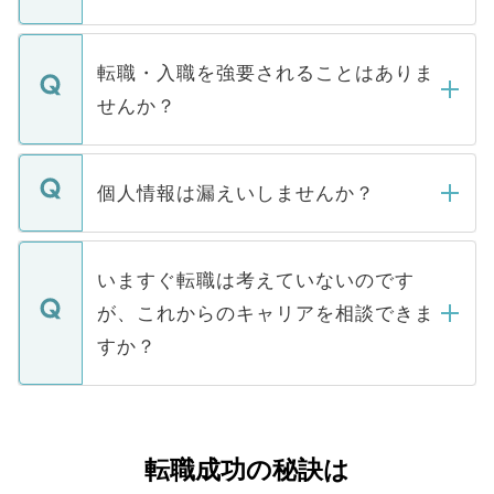
お電話にて次のステップのご案内をいたし
ます。通常、5営業日以内にはご連絡をせて
マイナビDOCTORで取り扱っている求人の
いただきますので、しばらくお待ちくださ
うち約3割は、Webサイトからご覧いただ
転職・入職を強要されることはありま
い。
けない「非公開求人」です。非公開求人は
せんか？
下記の理由によって、一般には公開してい
ません。
転職・入職を強要することは一切ありませ
ん。また、仮に応募先から内定をいただい
個人情報は漏えいしませんか？
■応募殺到を避けるため 人気のある医療機
たとしても、ご本人が納得しない限り、内
関を公にしてしまうと、応募が殺到する場
定を承諾する必要はありません。内定先へ
個人情報が漏えいすることはありませんの
合があります。 選考を効率よく行うため
の辞退の連絡はキャリアパートナーが行い
で、ご安心ください。当サイトからの登録
いますぐ転職は考えていないのです
に、医療機関が求める条件に合った人材の
ますので、ご安心ください。
などで収集したご登録者様の個人情報は、
が、これからのキャリアを相談できま
みを人材紹介会社に依頼するケースが増え
ご本人のキャリアアップおよび転職活動の
ています。
すか？
支援を目的に使用いたします。お預かりし
ているすべての個人データはご本人の許可
お気軽にご相談ください。先生専任のキャ
なく、医療機関側に開示したり、第三者に
リアパートナーが将来のご希望などをおう
提供することは一切ありません。また弊社
かがいして、現在の医療機関の状況や紹介
転職成功の秘訣は
は、個人情報の取り扱いについての厳密な
経験をまじえながら、適切なアドバイスを