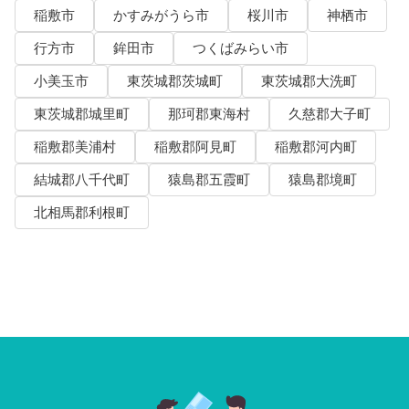
稲敷市
かすみがうら市
桜川市
神栖市
行方市
鉾田市
つくばみらい市
小美玉市
東茨城郡茨城町
東茨城郡大洗町
東茨城郡城里町
那珂郡東海村
久慈郡大子町
稲敷郡美浦村
稲敷郡阿見町
稲敷郡河内町
結城郡八千代町
猿島郡五霞町
猿島郡境町
北相馬郡利根町