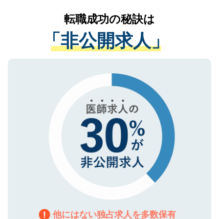
リアパートナーが将来のご希望などをおう
提供することは一切ありません。また弊社
かがいして、現在の医療機関の状況や紹介
転職成功の秘訣は
は、個人情報の取り扱いについての厳密な
経験をまじえながら、適切なアドバイスを
管理基準を満たした事業者のみに付与され
「非公開求人」
させていただきます。すぐにご転職をされ
る、プライバシーマークを取得済みです。
ない方には、長期的なサポートが可能です
ご登録いただいた個人情報は、SSL（デー
ので、まずはご登録ください。
タ暗号化）によって保護されていますの
で、機密保持に関してもご安心ください。
他にはない独占求人を多数保有