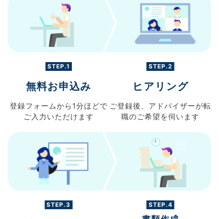
STEP.1
STEP.2
無料お申込み
ヒアリング
登録フォームから
1分ほどで
ご登録後、
アドバイザーが転
ご入力
いただけます
職の
ご希望を伺います
STEP.3
STEP.4