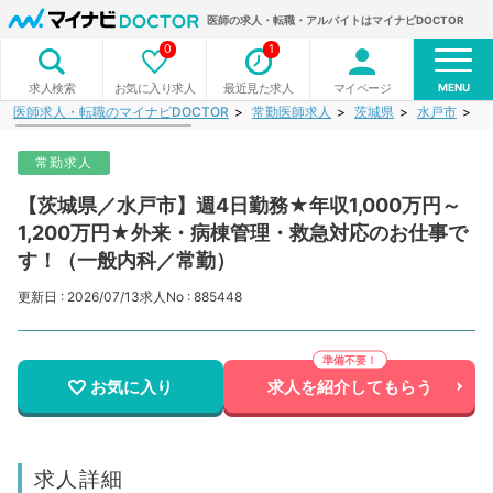
医師の求人・転職・アルバイトはマイナビDOCTOR
0
1
MENU
お気に入り求人
最近見た求人
マイページ
求人検索
医師求人・転職のマイナビDOCTOR
常勤医師求人
茨城県
水戸市
【
常勤求人
【茨城県／水戸市】週4日勤務★年収1,000万円～
1,200万円★外来・病棟管理・救急対応のお仕事で
す！（一般内科／常勤）
更新日 : 2026/07/13
求人No : 885448
お気に入り
求人を紹介してもらう
求人詳細