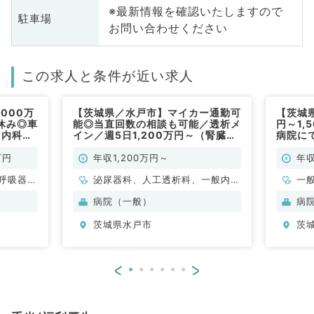
※最新情報を確認いたしますので
駐車場
お問い合わせください
この求人と条件が近い求人
000万
【茨城県／水戸市】マイカー通勤可
【茨城県
定休み◎車
能◎当直回数の相談も可能／透析メ
円～1,
（内科系
イン／週5日1,200万円～（腎臓内
病院に
科／常勤）
仕事で
常勤）
万円
年収1,200万円～
年収
呼吸器内
泌尿器科、人工透析科、一般内
一
・代謝内
科、循環器内科、腎臓内科
病院（一般）
病
茨城県水戸市
茨
<
>