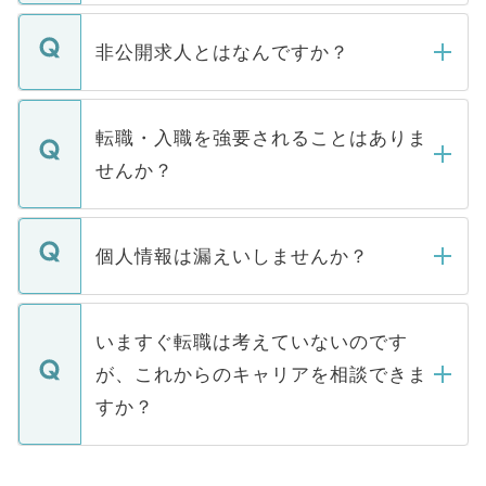
ご登録いただきましたら、弊社担当者がご
登録内容を確認し、その後メールもしくは
非公開求人とはなんですか？
お電話にて次のステップのご案内をいたし
ます。通常、5営業日以内にはご連絡をせて
マイナビDOCTORで取り扱っている求人の
いただきますので、しばらくお待ちくださ
うち約3割は、Webサイトからご覧いただ
転職・入職を強要されることはありま
い。
けない「非公開求人」です。非公開求人は
せんか？
下記の理由によって、一般には公開してい
ません。
転職・入職を強要することは一切ありませ
ん。また、仮に応募先から内定をいただい
個人情報は漏えいしませんか？
■応募殺到を避けるため 人気のある医療機
たとしても、ご本人が納得しない限り、内
関を公にしてしまうと、応募が殺到する場
定を承諾する必要はありません。内定先へ
個人情報が漏えいすることはありませんの
合があります。 選考を効率よく行うため
の辞退の連絡はキャリアパートナーが行い
で、ご安心ください。当サイトからの登録
いますぐ転職は考えていないのです
に、医療機関が求める条件に合った人材の
ますので、ご安心ください。
などで収集したご登録者様の個人情報は、
が、これからのキャリアを相談できま
みを人材紹介会社に依頼するケースが増え
ご本人のキャリアアップおよび転職活動の
ています。
すか？
支援を目的に使用いたします。お預かりし
ているすべての個人データはご本人の許可
お気軽にご相談ください。先生専任のキャ
なく、医療機関側に開示したり、第三者に