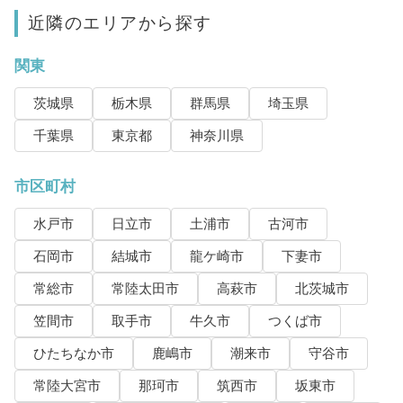
近隣のエリアから探す
関東
茨城県
栃木県
群馬県
埼玉県
千葉県
東京都
神奈川県
市区町村
水戸市
日立市
土浦市
古河市
石岡市
結城市
龍ケ崎市
下妻市
常総市
常陸太田市
高萩市
北茨城市
笠間市
取手市
牛久市
つくば市
ひたちなか市
鹿嶋市
潮来市
守谷市
常陸大宮市
那珂市
筑西市
坂東市