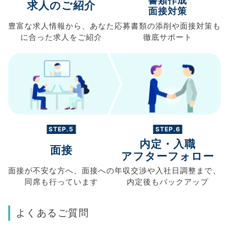
書類作成
求人のご紹介
面接対策
豊富な求人情報から、
あなた
応募書類の
添削や面接対策も
に合った求人を
ご紹介
徹底サポート
STEP.5
STEP.6
内定・入職
面接
アフターフォロー
面接が不安な方へ、
面接への
年収交渉や
入社日調整まで、
同席も
行っています
内定後もバックアップ
よくあるご質問