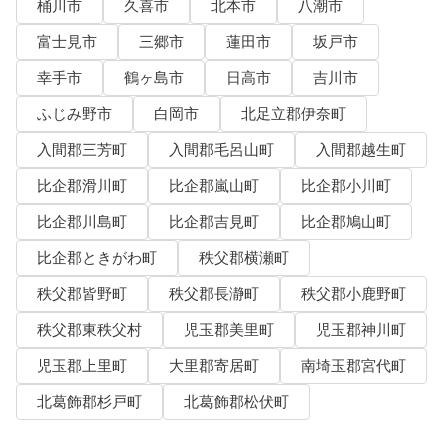
桶川市
久喜市
北本市
八潮市
富士見市
三郷市
蓮田市
坂戸市
幸手市
鶴ヶ島市
日高市
吉川市
ふじみ野市
白岡市
北足立郡伊奈町
入間郡三芳町
入間郡毛呂山町
入間郡越生町
比企郡滑川町
比企郡嵐山町
比企郡小川町
比企郡川島町
比企郡吉見町
比企郡鳩山町
比企郡ときがわ町
秩父郡横瀬町
秩父郡皆野町
秩父郡長瀞町
秩父郡小鹿野町
秩父郡東秩父村
児玉郡美里町
児玉郡神川町
児玉郡上里町
大里郡寄居町
南埼玉郡宮代町
北葛飾郡杉戸町
北葛飾郡松伏町