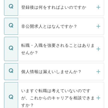
登録後は何をすればよいのですか
ご登録いただきましたら、弊社担当者がご
登録内容を確認し、その後メールもしくは
非公開求人とはなんですか？
お電話にて次のステップのご案内をいたし
ます。通常、5営業日以内にはご連絡をせて
マイナビDOCTORで取り扱っている求人の
いただきますので、しばらくお待ちくださ
うち約3割は、Webサイトからご覧いただ
転職・入職を強要されることはありま
い。
けない「非公開求人」です。非公開求人は
せんか？
下記の理由によって、一般には公開してい
ません。
転職・入職を強要することは一切ありませ
ん。また、仮に応募先から内定をいただい
個人情報は漏えいしませんか？
■応募殺到を避けるため 人気のある医療機
たとしても、ご本人が納得しない限り、内
関を公にしてしまうと、応募が殺到する場
定を承諾する必要はありません。内定先へ
個人情報が漏えいすることはありませんの
合があります。 選考を効率よく行うため
の辞退の連絡はキャリアパートナーが行い
で、ご安心ください。当サイトからの登録
いますぐ転職は考えていないのです
に、医療機関が求める条件に合った人材の
ますので、ご安心ください。
などで収集したご登録者様の個人情報は、
が、これからのキャリアを相談できま
みを人材紹介会社に依頼するケースが増え
ご本人のキャリアアップおよび転職活動の
ています。
すか？
支援を目的に使用いたします。お預かりし