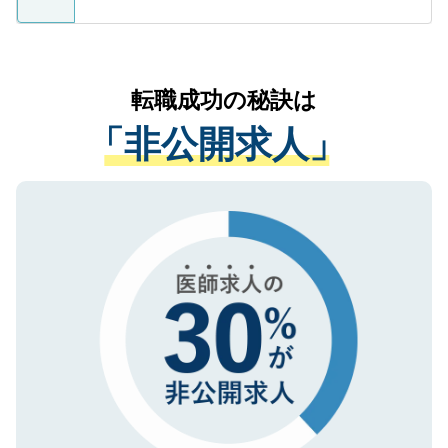
ているすべての個人データはご本人の許可
お気軽にご相談ください。先生専任のキャ
なく、医療機関側に開示したり、第三者に
リアパートナーが将来のご希望などをおう
提供することは一切ありません。また弊社
かがいして、現在の医療機関の状況や紹介
転職成功の秘訣は
は、個人情報の取り扱いについての厳密な
経験をまじえながら、適切なアドバイスを
管理基準を満たした事業者のみに付与され
「非公開求人」
させていただきます。すぐにご転職をされ
る、プライバシーマークを取得済みです。
ない方には、長期的なサポートが可能です
ご登録いただいた個人情報は、SSL（デー
ので、まずはご登録ください。
タ暗号化）によって保護されていますの
で、機密保持に関してもご安心ください。