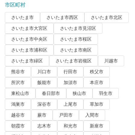
市区町村
さいたま市
さいたま市西区
さいたま市北区
さいたま市大宮区
さいたま市見沼区
さいたま市中央区
さいたま市桜区
さいたま市浦和区
さいたま市南区
さいたま市緑区
さいたま市岩槻区
川越市
熊谷市
川口市
行田市
秩父市
所沢市
飯能市
加須市
本庄市
東松山市
春日部市
狭山市
羽生市
鴻巣市
深谷市
上尾市
草加市
越谷市
蕨市
戸田市
入間市
朝霞市
志木市
和光市
新座市