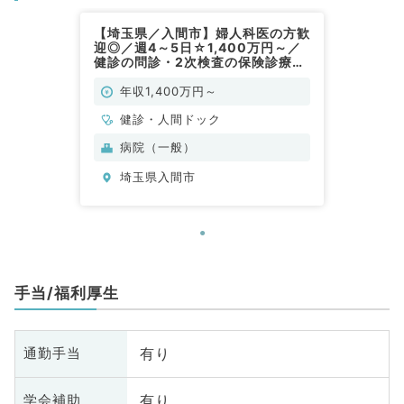
【埼玉県／入間市】婦人科医の方歓
迎◎／週4～5日☆1,400万円～／
健診の問診・2次検査の保険診療の
お仕事です／二次救急病院（健診／
常勤）
年収1,400万円～
健診・人間ドック
病院（一般）
埼玉県入間市
手当/福利厚生
有り
通勤手当
有り
学会補助