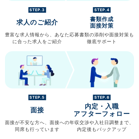
STEP.3
STEP.4
書類作成
求人のご紹介
面接対策
豊富な求人情報から、
あなた
応募書類の
添削や面接対策も
に合った求人を
ご紹介
徹底サポート
STEP.5
STEP.6
内定・入職
面接
アフターフォロー
面接が不安な方へ、
面接への
年収交渉や
入社日調整まで、
同席も
行っています
内定後もバックアップ