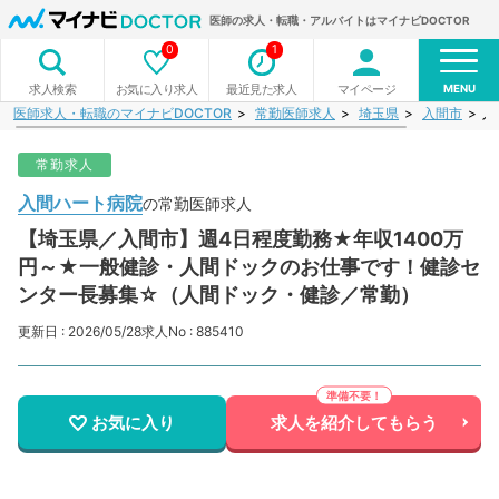
医師の求人・転職・アルバイトはマイナビDOCTOR
0
1
MENU
お気に入り求人
最近見た求人
マイページ
求人検索
医師求人・転職のマイナビDOCTOR
常勤医師求人
埼玉県
入間市
入
常勤求人
入間ハート病院
の常勤医師求人
【埼玉県／入間市】週4日程度勤務★年収1400万
円～★一般健診・人間ドックのお仕事です！健診セ
ンター長募集☆（人間ドック・健診／常勤）
更新日 : 2026/05/28
求人No : 885410
お気に入り
求人を紹介してもらう