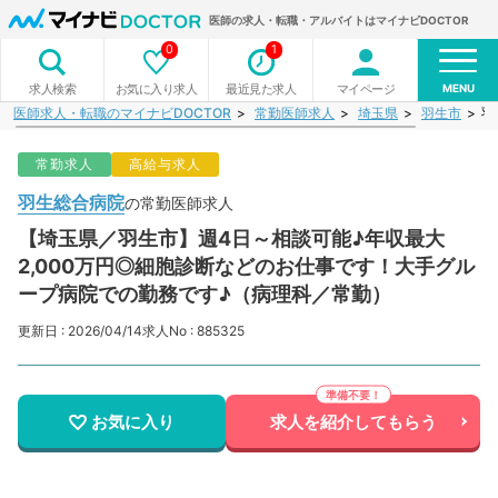
医師の求人・転職・アルバイトはマイナビDOCTOR
0
1
MENU
お気に入り求人
最近見た求人
マイページ
求人検索
医師求人・転職のマイナビDOCTOR
常勤医師求人
埼玉県
羽生市
羽
常勤求人
高給与求人
羽生総合病院
の常勤医師求人
【埼玉県／羽生市】週4日～相談可能♪年収最大
2,000万円◎細胞診断などのお仕事です！大手グル
ープ病院での勤務です♪（病理科／常勤）
更新日 : 2026/04/14
求人No : 885325
お気に入り
求人を紹介してもらう