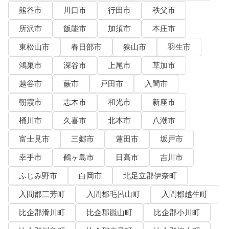
熊谷市
川口市
行田市
秩父市
所沢市
飯能市
加須市
本庄市
東松山市
春日部市
狭山市
羽生市
鴻巣市
深谷市
上尾市
草加市
越谷市
蕨市
戸田市
入間市
朝霞市
志木市
和光市
新座市
桶川市
久喜市
北本市
八潮市
富士見市
三郷市
蓮田市
坂戸市
幸手市
鶴ヶ島市
日高市
吉川市
ふじみ野市
白岡市
北足立郡伊奈町
入間郡三芳町
入間郡毛呂山町
入間郡越生町
比企郡滑川町
比企郡嵐山町
比企郡小川町