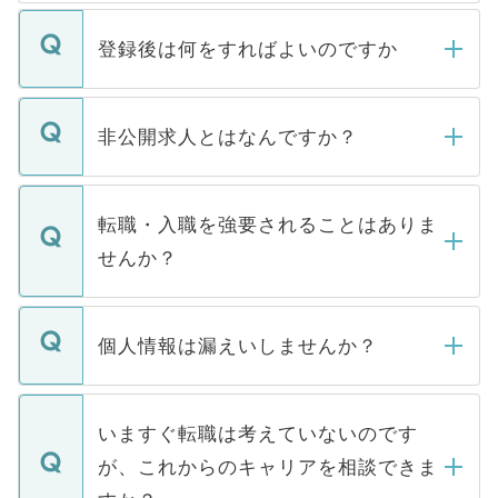
登録後は何をすればよいのですか
ご登録いただきましたら、弊社担当者がご
登録内容を確認し、その後メールもしくは
非公開求人とはなんですか？
お電話にて次のステップのご案内をいたし
ます。通常、5営業日以内にはご連絡をせて
マイナビDOCTORで取り扱っている求人の
いただきますので、しばらくお待ちくださ
うち約3割は、Webサイトからご覧いただ
転職・入職を強要されることはありま
い。
けない「非公開求人」です。非公開求人は
せんか？
下記の理由によって、一般には公開してい
ません。
転職・入職を強要することは一切ありませ
ん。また、仮に応募先から内定をいただい
個人情報は漏えいしませんか？
■応募殺到を避けるため 人気のある医療機
たとしても、ご本人が納得しない限り、内
関を公にしてしまうと、応募が殺到する場
定を承諾する必要はありません。内定先へ
個人情報が漏えいすることはありませんの
合があります。 選考を効率よく行うため
の辞退の連絡はキャリアパートナーが行い
で、ご安心ください。当サイトからの登録
いますぐ転職は考えていないのです
に、医療機関が求める条件に合った人材の
ますので、ご安心ください。
などで収集したご登録者様の個人情報は、
が、これからのキャリアを相談できま
みを人材紹介会社に依頼するケースが増え
ご本人のキャリアアップおよび転職活動の
ています。