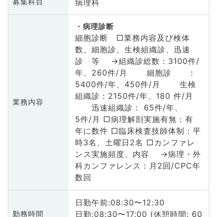
病理科
募集科目
病理診断
細胞診断 □業務内容及び検体
数、細胞診、生検組織診、迅速
診 等 →組織診総数：3100件/
年、260件/月 細胞診 ：
5400件/年、450件/月 生検
組織診：2150件/年、180 件/月
業務内容
迅速組織診： 65件/年、
5件/月 □病理解剖実施有無：有
年に数件 □臨床検査技師体制：平
時3名、土曜日2名 □カンファレ
ンス実施頻度、内容 →病理・外
科カンファレンス：月2回/CPC年
数回
日勤午前:08:30〜12:30
日勤:08:30〜17:00 (休憩時間: 60
勤務時間