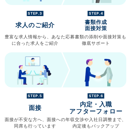
STEP.3
STEP.4
書類作成
求人のご紹介
面接対策
豊富な求人情報から、
あなた
応募書類の
添削や面接対策も
に合った求人を
ご紹介
徹底サポート
STEP.5
STEP.6
内定・入職
面接
アフターフォロー
面接が不安な方へ、
面接への
年収交渉や
入社日調整まで、
同席も
行っています
内定後もバックアップ