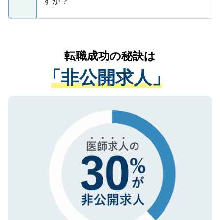
すか？
支援を目的に使用いたします。お預かりし
ているすべての個人データはご本人の許可
お気軽にご相談ください。先生専任のキャ
なく、医療機関側に開示したり、第三者に
リアパートナーが将来のご希望などをおう
提供することは一切ありません。また弊社
かがいして、現在の医療機関の状況や紹介
転職成功の秘訣は
は、個人情報の取り扱いについての厳密な
経験をまじえながら、適切なアドバイスを
管理基準を満たした事業者のみに付与され
「非公開求人」
させていただきます。すぐにご転職をされ
る、プライバシーマークを取得済みです。
ない方には、長期的なサポートが可能です
ご登録いただいた個人情報は、SSL（デー
ので、まずはご登録ください。
タ暗号化）によって保護されていますの
で、機密保持に関してもご安心ください。