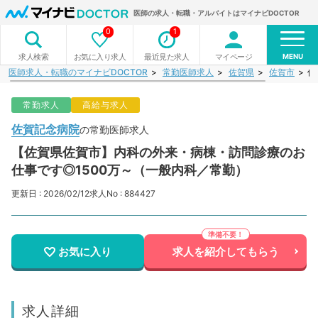
医師の求人・転職・アルバイトはマイナビDOCTOR
0
1
MENU
お気に入り求人
最近見た求人
マイページ
求人検索
医師求人・転職のマイナビDOCTOR
常勤医師求人
佐賀県
佐賀市
佐
常勤求人
高給与求人
佐賀記念病院
の常勤医師求人
【佐賀県佐賀市】内科の外来・病棟・訪問診療のお
仕事です◎1500万～（一般内科／常勤）
更新日 : 2026/02/12
求人No : 884427
お気に入り
求人を紹介してもらう
求人詳細