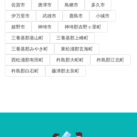
佐賀市
唐津市
鳥栖市
多久市
伊万里市
武雄市
鹿島市
小城市
嬉野市
神埼市
神埼郡吉野ヶ里町
三養基郡基山町
三養基郡上峰町
三養基郡みやき町
東松浦郡玄海町
西松浦郡有田町
杵島郡大町町
杵島郡江北町
杵島郡白石町
藤津郡太良町