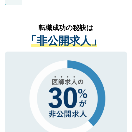
ているすべての個人データはご本人の許可
お気軽にご相談ください。先生専任のキャ
なく、医療機関側に開示したり、第三者に
リアパートナーが将来のご希望などをおう
提供することは一切ありません。また弊社
かがいして、現在の医療機関の状況や紹介
転職成功の秘訣は
は、個人情報の取り扱いについての厳密な
経験をまじえながら、適切なアドバイスを
管理基準を満たした事業者のみに付与され
「非公開求人」
させていただきます。すぐにご転職をされ
る、プライバシーマークを取得済みです。
ない方には、長期的なサポートが可能です
ご登録いただいた個人情報は、SSL（デー
ので、まずはご登録ください。
タ暗号化）によって保護されていますの
で、機密保持に関してもご安心ください。