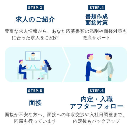
STEP.3
STEP.4
書類作成
求人のご紹介
面接対策
豊富な求人情報から、
あなた
応募書類の
添削や面接対策も
に合った求人を
ご紹介
徹底サポート
STEP.5
STEP.6
内定・入職
面接
アフターフォロー
面接が不安な方へ、
面接への
年収交渉や
入社日調整まで、
同席も
行っています
内定後もバックアップ