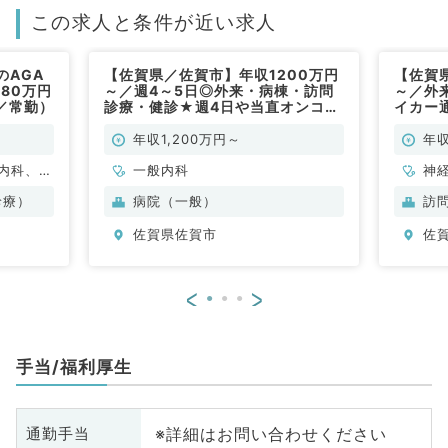
この求人と条件が近い求人
のAGA
【佐賀県／佐賀市】年収1200万円
【佐賀
80万円
～／週4～5日◎外来・病棟・訪問
～／外
／常勤）
診療・健診★週4日や当直オンコー
イカー
ル免除の相談も可能です★（一般
勤）
内科／常勤）
年収1,200万円～
年収
内科、外
一般内科
神
容皮膚
科
診療）
病院（一般）
訪
外
佐賀県佐賀市
佐
<
>
手当/福利厚生
※詳細はお問い合わせください
通勤手当