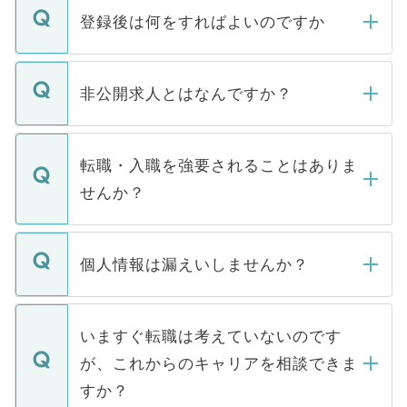
登録後は何をすればよいのですか
ご登録いただきましたら、弊社担当者がご
登録内容を確認し、その後メールもしくは
非公開求人とはなんですか？
お電話にて次のステップのご案内をいたし
ます。通常、5営業日以内にはご連絡をせて
マイナビDOCTORで取り扱っている求人の
いただきますので、しばらくお待ちくださ
うち約3割は、Webサイトからご覧いただ
転職・入職を強要されることはありま
い。
けない「非公開求人」です。非公開求人は
せんか？
下記の理由によって、一般には公開してい
ません。
転職・入職を強要することは一切ありませ
ん。また、仮に応募先から内定をいただい
個人情報は漏えいしませんか？
■応募殺到を避けるため 人気のある医療機
たとしても、ご本人が納得しない限り、内
関を公にしてしまうと、応募が殺到する場
定を承諾する必要はありません。内定先へ
個人情報が漏えいすることはありませんの
合があります。 選考を効率よく行うため
の辞退の連絡はキャリアパートナーが行い
で、ご安心ください。当サイトからの登録
いますぐ転職は考えていないのです
に、医療機関が求める条件に合った人材の
ますので、ご安心ください。
などで収集したご登録者様の個人情報は、
が、これからのキャリアを相談できま
みを人材紹介会社に依頼するケースが増え
ご本人のキャリアアップおよび転職活動の
ています。
すか？
支援を目的に使用いたします。お預かりし