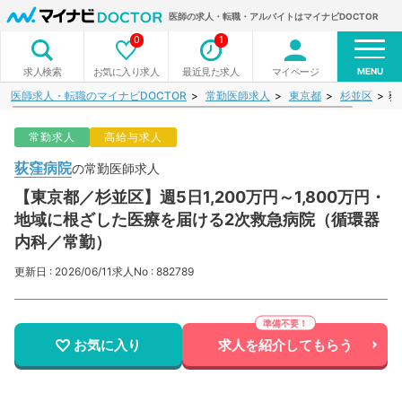
医師の求人・転職・アルバイトはマイナビDOCTOR
0
1
MENU
お気に入り求人
最近見た求人
マイページ
求人検索
医師求人・転職のマイナビDOCTOR
常勤医師求人
東京都
杉並区
荻
常勤求人
高給与求人
荻窪病院
の常勤医師求人
【東京都／杉並区】週5日1,200万円～1,800万円・
地域に根ざした医療を届ける2次救急病院（循環器
内科／常勤）
更新日 : 2026/06/11
求人No : 882789
お気に入り
求人を紹介してもらう