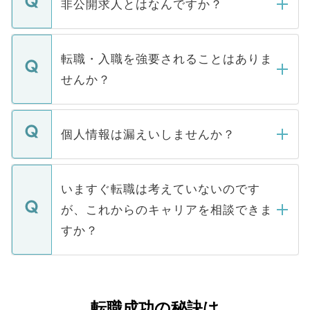
登録内容を確認し、その後メールもしくは
非公開求人とはなんですか？
お電話にて次のステップのご案内をいたし
ます。通常、5営業日以内にはご連絡をせて
マイナビDOCTORで取り扱っている求人の
いただきますので、しばらくお待ちくださ
うち約3割は、Webサイトからご覧いただ
転職・入職を強要されることはありま
い。
けない「非公開求人」です。非公開求人は
せんか？
下記の理由によって、一般には公開してい
ません。
転職・入職を強要することは一切ありませ
ん。また、仮に応募先から内定をいただい
個人情報は漏えいしませんか？
■応募殺到を避けるため 人気のある医療機
たとしても、ご本人が納得しない限り、内
関を公にしてしまうと、応募が殺到する場
定を承諾する必要はありません。内定先へ
個人情報が漏えいすることはありませんの
合があります。 選考を効率よく行うため
の辞退の連絡はキャリアパートナーが行い
で、ご安心ください。当サイトからの登録
いますぐ転職は考えていないのです
に、医療機関が求める条件に合った人材の
ますので、ご安心ください。
などで収集したご登録者様の個人情報は、
が、これからのキャリアを相談できま
みを人材紹介会社に依頼するケースが増え
ご本人のキャリアアップおよび転職活動の
ています。
すか？
支援を目的に使用いたします。お預かりし
ているすべての個人データはご本人の許可
お気軽にご相談ください。先生専任のキャ
なく、医療機関側に開示したり、第三者に
リアパートナーが将来のご希望などをおう
提供することは一切ありません。また弊社
かがいして、現在の医療機関の状況や紹介
転職成功の秘訣は
は、個人情報の取り扱いについての厳密な