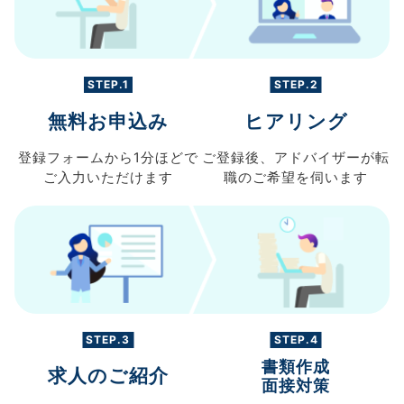
STEP.1
STEP.2
無料お申込み
ヒアリング
登録フォームから
1分ほどで
ご登録後、
アドバイザーが転
ご入力
いただけます
職の
ご希望を伺います
STEP.3
STEP.4
書類作成
求人のご紹介
面接対策