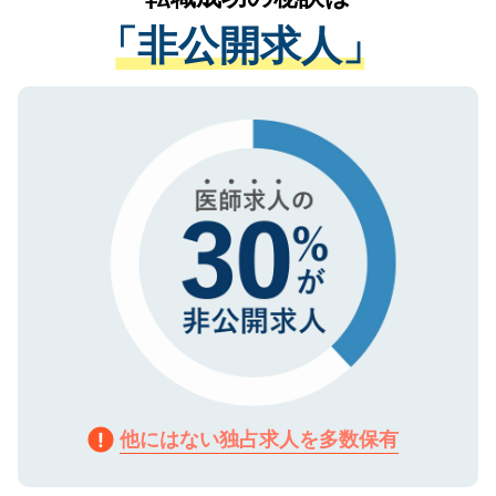
経験をまじえながら、適切なアドバイスを
管理基準を満たした事業者のみに付与され
「非公開求人」
させていただきます。すぐにご転職をされ
る、プライバシーマークを取得済みです。
ない方には、長期的なサポートが可能です
ご登録いただいた個人情報は、SSL（デー
ので、まずはご登録ください。
タ暗号化）によって保護されていますの
で、機密保持に関してもご安心ください。
他にはない独占求人を多数保有