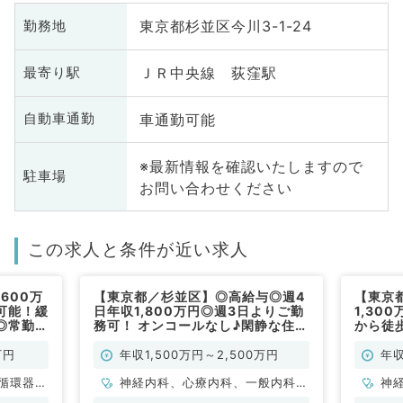
東京都杉並区今川3-1-24
勤務地
ＪＲ中央線 荻窪駅
最寄り駅
車通勤可能
自動車通勤
※最新情報を確認いたしますので
駐車場
お問い合わせください
この求人と条件が近い求人
600万
【東京都／杉並区】◎高給与◎週4
【東京
可能！緩
日年収1,800万円◎週3日よりご勤
1,30
◎常勤医
務可！ オンコールなし♪閑静な住宅
から徒歩
和ケア科
街☆訪問診療業務☆（一般内科／
個人宅
常勤）
系・外
万円
年収1,500万円～2,500万円
年収
／常勤
循環器内
神経内科、心療内科、一般内科、
神