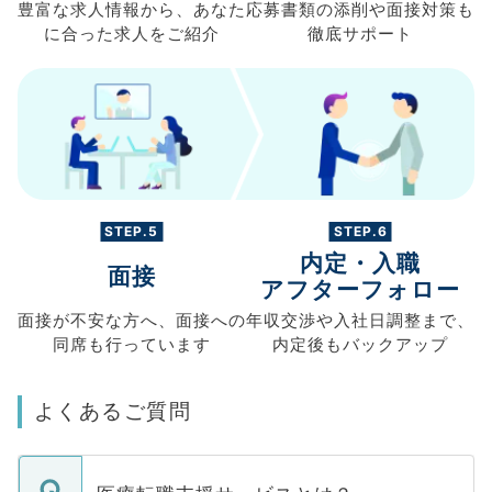
豊富な求人情報から、
あなた
応募書類の
添削や面接対策も
に合った求人を
ご紹介
徹底サポート
STEP.5
STEP.6
内定・入職
面接
アフターフォロー
面接が不安な方へ、
面接への
年収交渉や
入社日調整まで、
同席も
行っています
内定後もバックアップ
よくあるご質問