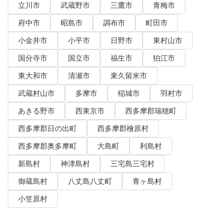
立川市
武蔵野市
三鷹市
青梅市
府中市
昭島市
調布市
町田市
小金井市
小平市
日野市
東村山市
国分寺市
国立市
福生市
狛江市
東大和市
清瀬市
東久留米市
武蔵村山市
多摩市
稲城市
羽村市
あきる野市
西東京市
西多摩郡瑞穂町
西多摩郡日の出町
西多摩郡檜原村
西多摩郡奥多摩町
大島町
利島村
新島村
神津島村
三宅島三宅村
御蔵島村
八丈島八丈町
青ヶ島村
小笠原村