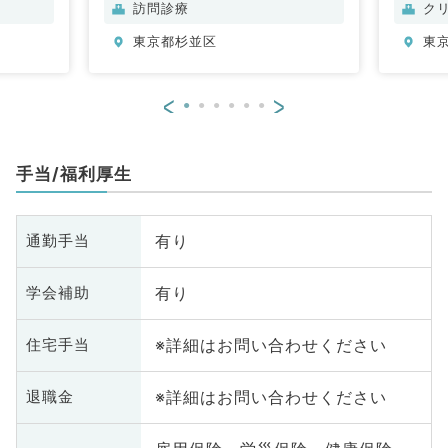
内科、内
循環器内科、呼吸器内科、消化器
脳
訪問診療
ク
内科、内分泌・代謝内科、腎臓内
管
東京都杉並区
東
科、老年内科、膠原病科
環
科
科
<
>
全
腺
科
手当/福利厚生
有り
通勤手当
有り
学会補助
※詳細はお問い合わせください
住宅手当
※詳細はお問い合わせください
退職金