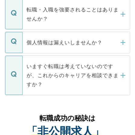
マイナビDOCTORで取り扱っている求人の
いただきますので、しばらくお待ちくださ
うち約3割は、Webサイトからご覧いただ
転職・入職を強要されることはありま
い。
けない「非公開求人」です。非公開求人は
せんか？
下記の理由によって、一般には公開してい
ません。
転職・入職を強要することは一切ありませ
ん。また、仮に応募先から内定をいただい
個人情報は漏えいしませんか？
■応募殺到を避けるため 人気のある医療機
たとしても、ご本人が納得しない限り、内
関を公にしてしまうと、応募が殺到する場
定を承諾する必要はありません。内定先へ
個人情報が漏えいすることはありませんの
合があります。 選考を効率よく行うため
の辞退の連絡はキャリアパートナーが行い
で、ご安心ください。当サイトからの登録
いますぐ転職は考えていないのです
に、医療機関が求める条件に合った人材の
ますので、ご安心ください。
などで収集したご登録者様の個人情報は、
が、これからのキャリアを相談できま
みを人材紹介会社に依頼するケースが増え
ご本人のキャリアアップおよび転職活動の
ています。
すか？
支援を目的に使用いたします。お預かりし
ているすべての個人データはご本人の許可
お気軽にご相談ください。先生専任のキャ
なく、医療機関側に開示したり、第三者に
リアパートナーが将来のご希望などをおう
提供することは一切ありません。また弊社
かがいして、現在の医療機関の状況や紹介
転職成功の秘訣は
は、個人情報の取り扱いについての厳密な
経験をまじえながら、適切なアドバイスを
管理基準を満たした事業者のみに付与され
「非公開求人」
させていただきます。すぐにご転職をされ
る、プライバシーマークを取得済みです。