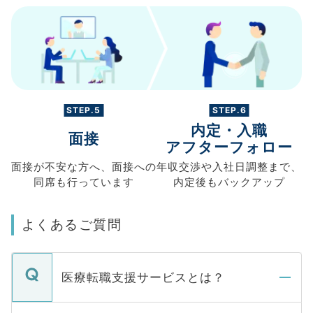
STEP.5
STEP.6
内定・入職
面接
アフターフォロー
面接が不安な方へ、
面接への
年収交渉や
入社日調整まで、
同席も
行っています
内定後もバックアップ
よくあるご質問
医療転職支援サービスとは？