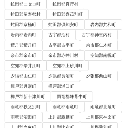
虻田郡ニセコ町
虻田郡真狩村
虻田郡留寿都村
虻田郡喜茂別町
虻田郡京極町
虻田郡倶知安町
岩内郡共和町
岩内郡岩内町
古宇郡泊村
古宇郡神恵内村
積丹郡積丹町
古平郡古平町
余市郡仁木町
余市郡余市町
余市郡赤井川村
空知郡南幌町
空知郡奈井江町
空知郡上砂川町
夕張郡由仁町
夕張郡長沼町
夕張郡栗山町
樺戸郡月形町
樺戸郡浦臼町
樺戸郡新十津川町
雨竜郡妹背牛町
雨竜郡秩父別町
雨竜郡雨竜町
雨竜郡北竜町
雨竜郡沼田町
上川郡鷹栖町
上川郡東神楽町
上川郡当麻町
上川郡比布町
上川郡愛別町