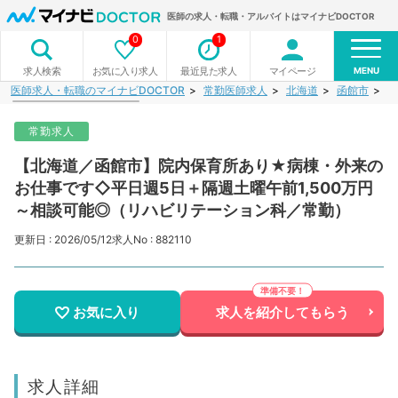
医師の求人・転職・アルバイトはマイナビDOCTOR
0
1
MENU
お気に入り求人
最近見た求人
マイページ
求人検索
医師求人・転職のマイナビDOCTOR
常勤医師求人
北海道
函館市
【
常勤求人
【北海道／函館市】院内保育所あり★病棟・外来の
お仕事です◇平日週5日＋隔週土曜午前1,500万円
～相談可能◎（リハビリテーション科／常勤）
更新日 : 2026/05/12
求人No : 882110
お気に入り
求人を紹介してもらう
求人詳細