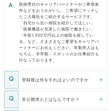
医師専任のキャリアパートナーがご希望条
件などをおうかがいし、ご希望にマッチし
たご入職先をご紹介するサービスです。
「自宅から近い病院を紹介してほしい」
「医療機器が充実した病院で働きたい」
「年収1,500万円以上の病院を探してい
る」など、さまざまなご要望をキャリアパ
ートナーにお伝えください。常勤求人はも
ちろん、非常勤・スポットのお仕事紹介も
行なっております。
登録後は何をすればよいのですか
ご登録いただきましたら、弊社担当者がご
登録内容を確認し、その後メールもしくは
非公開求人とはなんですか？
お電話にて次のステップのご案内をいたし
ます。通常、5営業日以内にはご連絡をせて