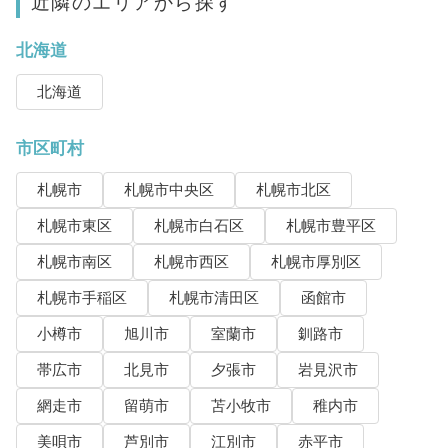
近隣のエリアから探す
北海道
北海道
市区町村
札幌市
札幌市中央区
札幌市北区
札幌市東区
札幌市白石区
札幌市豊平区
札幌市南区
札幌市西区
札幌市厚別区
札幌市手稲区
札幌市清田区
函館市
小樽市
旭川市
室蘭市
釧路市
帯広市
北見市
夕張市
岩見沢市
網走市
留萌市
苫小牧市
稚内市
美唄市
芦別市
江別市
赤平市