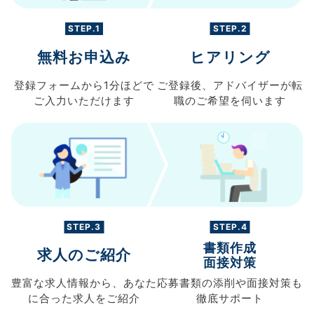
STEP.1
STEP.2
無料お申込み
ヒアリング
登録フォームから
1分ほどで
ご登録後、
アドバイザーが転
ご入力
いただけます
職の
ご希望を伺います
STEP.3
STEP.4
書類作成
求人のご紹介
面接対策
豊富な求人情報から、
あなた
応募書類の
添削や面接対策も
に合った求人を
ご紹介
徹底サポート