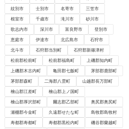
紋別市
士別市
名寄市
三笠市
根室市
千歳市
滝川市
砂川市
歌志内市
深川市
富良野市
登別市
恵庭市
伊達市
北広島市
石狩市
北斗市
石狩郡当別町
石狩郡新篠津村
松前郡松前町
松前郡福島町
上磯郡知内町
上磯郡木古内町
亀田郡七飯町
茅部郡鹿部町
茅部郡森町
二海郡八雲町
山越郡長万部町
檜山郡江差町
檜山郡上ノ国町
檜山郡厚沢部町
爾志郡乙部町
奥尻郡奥尻町
瀬棚郡今金町
久遠郡せたな町
島牧郡島牧村
寿都郡寿都町
寿都郡黒松内町
磯谷郡蘭越町