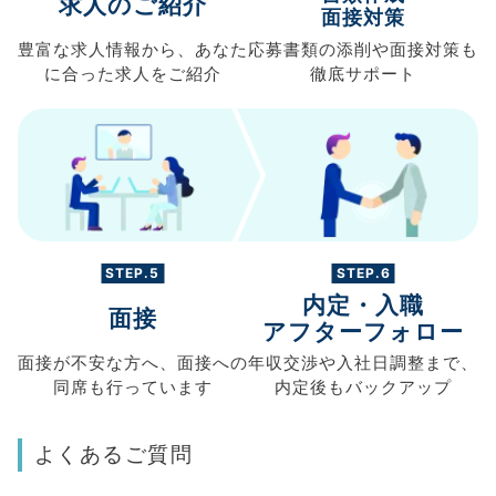
求人のご紹介
面接対策
豊富な求人情報から、
あなた
応募書類の
添削や面接対策も
に合った求人を
ご紹介
徹底サポート
STEP.5
STEP.6
内定・入職
面接
アフターフォロー
面接が不安な方へ、
面接への
年収交渉や
入社日調整まで、
同席も
行っています
内定後もバックアップ
よくあるご質問