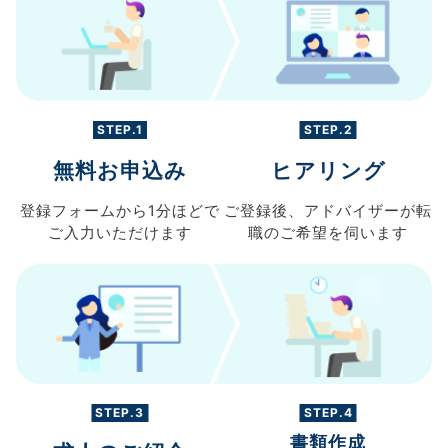
STEP.1
STEP.2
無料お申込み
ヒアリング
登録フォームから
1分ほどで
ご登録後、
アドバイザーが転
ご入力
いただけます
職の
ご希望を伺います
STEP.3
STEP.4
書類作成