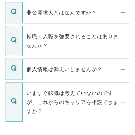
ご登録いただきましたら、弊社担当者がご
登録内容を確認し、その後メールもしくは
非公開求人とはなんですか？
お電話にて次のステップのご案内をいたし
ます。通常、5営業日以内にはご連絡をせて
マイナビDOCTORで取り扱っている求人の
いただきますので、しばらくお待ちくださ
うち約3割は、Webサイトからご覧いただ
転職・入職を強要されることはありま
い。
けない「非公開求人」です。非公開求人は
せんか？
下記の理由によって、一般には公開してい
ません。
転職・入職を強要することは一切ありませ
ん。また、仮に応募先から内定をいただい
個人情報は漏えいしませんか？
■応募殺到を避けるため 人気のある医療機
たとしても、ご本人が納得しない限り、内
関を公にしてしまうと、応募が殺到する場
定を承諾する必要はありません。内定先へ
個人情報が漏えいすることはありませんの
合があります。 選考を効率よく行うため
の辞退の連絡はキャリアパートナーが行い
で、ご安心ください。当サイトからの登録
いますぐ転職は考えていないのです
に、医療機関が求める条件に合った人材の
ますので、ご安心ください。
などで収集したご登録者様の個人情報は、
が、これからのキャリアを相談できま
みを人材紹介会社に依頼するケースが増え
ご本人のキャリアアップおよび転職活動の
ています。
すか？
支援を目的に使用いたします。お預かりし
ているすべての個人データはご本人の許可
お気軽にご相談ください。先生専任のキャ
なく、医療機関側に開示したり、第三者に
リアパートナーが将来のご希望などをおう