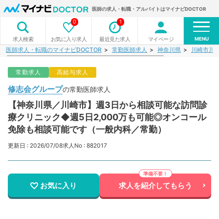
医師の求人・転職・アルバイトはマイナビDOCTOR
0
1
MENU
お気に入り求人
最近見た求人
マイページ
求人検索
医師求人・転職のマイナビDOCTOR
常勤医師求人
神奈川県
川崎市川
常勤求人
高給与求人
修志会グループ
の常勤医師求人
【神奈川県／川崎市】週3日から相談可能な訪問診
療クリニック◆週5日2,000万も可能◎オンコール
免除も相談可能です（一般内科／常勤）
更新日 : 2026/07/08
求人No : 882017
お気に入り
求人を紹介してもらう