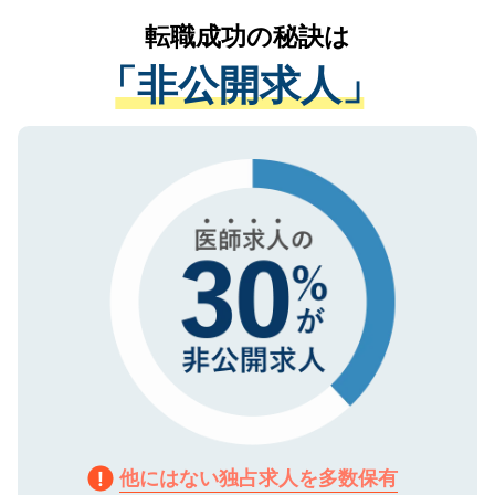
提供することは一切ありません。また弊社
かがいして、現在の医療機関の状況や紹介
転職成功の秘訣は
は、個人情報の取り扱いについての厳密な
経験をまじえながら、適切なアドバイスを
管理基準を満たした事業者のみに付与され
「非公開求人」
させていただきます。すぐにご転職をされ
る、プライバシーマークを取得済みです。
ない方には、長期的なサポートが可能です
ご登録いただいた個人情報は、SSL（デー
ので、まずはご登録ください。
タ暗号化）によって保護されていますの
で、機密保持に関してもご安心ください。
他にはない独占求人を多数保有