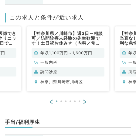
この求人と条件が近い求人
医師でき
【神奈川県／川崎市】週3日～相談
【神奈
クリニッ
可／訪問診療未経験の先生歓迎で
当直な
5日で年
す！土日祝お休み☆（内科／常
利な急
般内科／
勤）
万円
年収1,100万円～1,600万円
年収
一般内科
一
訪問診療
病
神奈川県川崎市川崎区
神
<
>
手当/福利厚生