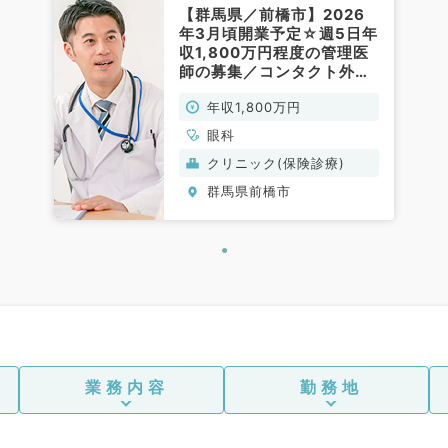
【群馬県／前橋市】2026
年3月頃開業予定☆週5日年
収1,800万円程度の管理医
師の募集／コンタクト外来
メインのお仕事です♪（眼
年収1,800万円
科／常勤）
眼科
クリニック(保険診療)
群馬県前橋市
業務内容
勤務地