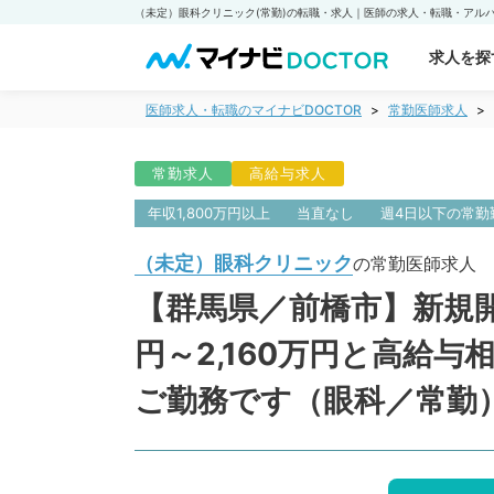
求人を探
医師求人・転職のマイナビDOCTOR
常勤医師求人
常勤求人
高給与求人
年収1,800万円以上
当直なし
週4日以下の常勤
（未定）眼科クリニック
の常勤医師求人
【群馬県／前橋市】新規開
円～2,160万円と高給
ご勤務です（眼科／常勤