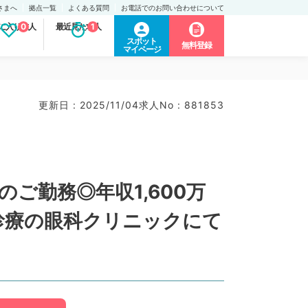
さまへ
拠点一覧
よくある質問
お電話でのお問い合わせについて
に入り求人
0
最近見た求人
1
スポット
無料登録
マイページ
更新日 : 2025/11/04
求人No : 881853
ご勤務◎年収1,600万
ト診療の眼科クリニックにて