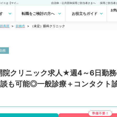
（未定）眼科クリニック(常勤)の転職・求人｜医師の求人・転職・アルバイトは【マイナビDOCTOR】
自治体・公共団体採用ご担当者さまへ
採用ご担当者
お気
す
転職をご検討の方へ
お役立ちガイド
群馬県
前橋市
（未定）眼科クリニック
勤務
院クリニック求人★週4～6日勤務の
与相談も可能◎一般診療＋コンタク
）