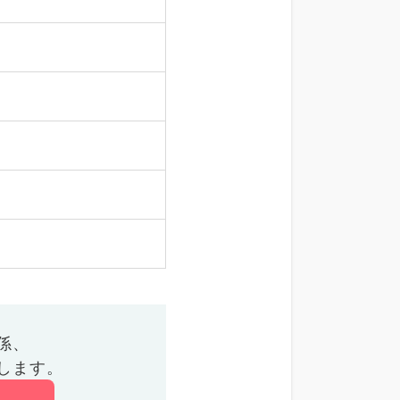
係、
します。