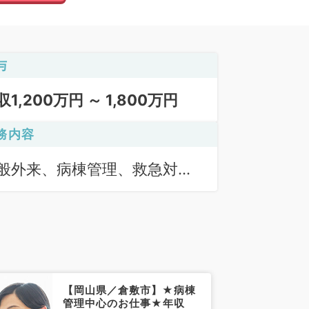
与
収1,200万円 ～ 1,800万円
務内容
般外来、病棟管理、救急対
、訪問診療（居宅）、訪問診
（施設）
【岡山県／倉敷市】★病棟
管理中心のお仕事★年収