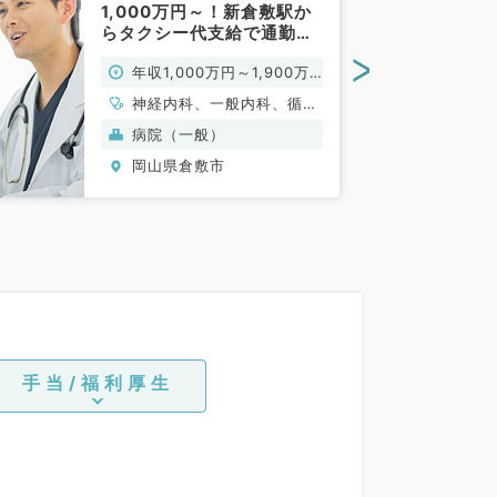
1,000万円～！新倉敷駅か
らタクシー代支給で通勤ラ
クラク◎（内科系／常勤）
>
年収1,000万円～1,900万
円
神経内科、一般内科、循環
器内科、呼吸器内科、消化
病院（一般）
器内科、内分泌・代謝内
岡山県倉敷市
科、腎臓内科、老年内科、
血液内科、膠原病科
手当/福利厚生