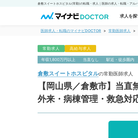
求人を探
医師求人・転職のマイナビDOCTOR
常勤医師求人
常勤求人
高給与求人
年収1,800万円以上
当直なし
駅近・徒歩圏内
倉敷スイートホスピタル
の常勤医師求人
【岡山県／倉敷市】当直無！
外来・病棟管理・救急対