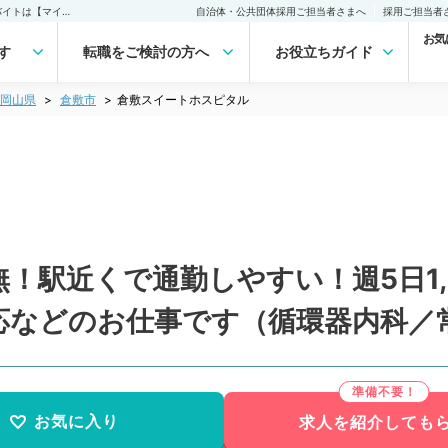
倉敷スイートホスピタル(常勤)の転職・求人｜医師の求人・転職・アルバイトは【マイナビDOCTOR】
自治体・公共団体採用ご担当者さまへ
採用ご担当者
お気
す
転職をご検討の方へ
お役立ちガイド
岡山県
倉敷市
倉敷スイートホスピタル
駅近くで通勤しやすい！週5日1,2
応などのお仕事です（循環器内科／
お気に入り
求人を紹介しても