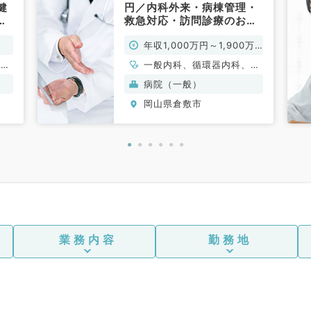
健
円／内科外来・病棟管理・
リ
救急対応・訪問診療のお仕
内
事です／二次救急病院（内
年収1,000万円～1,900万
科系／常勤）
円
循環
一般内科、循環器内科、消
消化
化器内科、救急科・ＩＣＵ
病院（一般）
内
岡山県倉敷市
科、
業務内容
勤務地