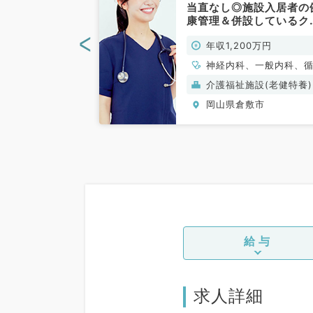
,000万円～
当直なし◎施設入居者の
・病棟管理のお
康管理＆併設しているク
循環器内科／常
ニックの外来のお仕事（
<
0万円～
年収1,200万円
科系／常勤）
科
神経内科、一般内科、
器内科、呼吸器内科、
般）
介護福祉施設(老健特養)
器内科、内分泌・代謝
敷市
岡山県倉敷市
科、腎臓内科、老年内
血液内科、膠原病科
給与
求人詳細