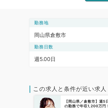
勤務地
岡山県倉敷市
勤務日数
週5.00日
この求人と条件が近い求人
倉敷市】☆オン
【岡山県／倉敷市】週5
なし・福利厚生
の勤務で年収1,200万円