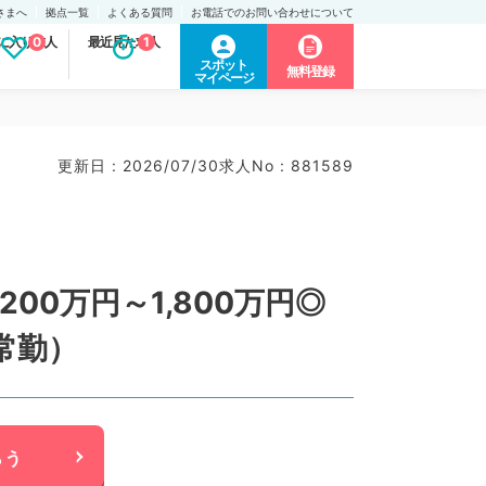
さまへ
拠点一覧
よくある質問
お電話でのお問い合わせについて
に入り求人
0
最近見た求人
1
スポット
無料登録
マイページ
更新日 : 2026/07/30
求人No : 881589
00万円～1,800万円◎
常勤）
らう