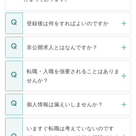
登録後は何をすればよいのですか
ご登録いただきましたら、弊社担当者がご
登録内容を確認し、その後メールもしくは
非公開求人とはなんですか？
お電話にて次のステップのご案内をいたし
ます。通常、5営業日以内にはご連絡をせて
マイナビDOCTORで取り扱っている求人の
いただきますので、しばらくお待ちくださ
うち約3割は、Webサイトからご覧いただ
転職・入職を強要されることはありま
い。
けない「非公開求人」です。非公開求人は
せんか？
下記の理由によって、一般には公開してい
ません。
転職・入職を強要することは一切ありませ
ん。また、仮に応募先から内定をいただい
個人情報は漏えいしませんか？
■応募殺到を避けるため 人気のある医療機
たとしても、ご本人が納得しない限り、内
関を公にしてしまうと、応募が殺到する場
定を承諾する必要はありません。内定先へ
個人情報が漏えいすることはありませんの
合があります。 選考を効率よく行うため
の辞退の連絡はキャリアパートナーが行い
で、ご安心ください。当サイトからの登録
いますぐ転職は考えていないのです
に、医療機関が求める条件に合った人材の
ますので、ご安心ください。
などで収集したご登録者様の個人情報は、