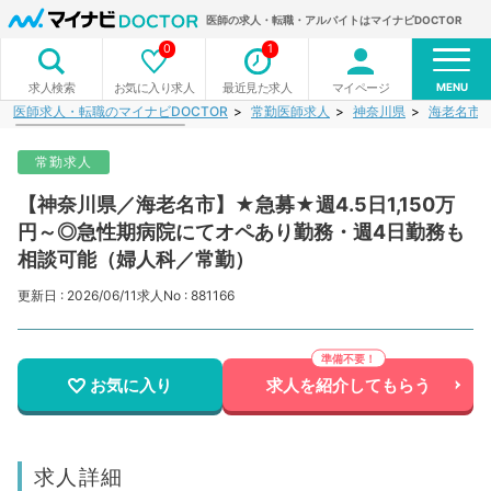
医師の求人・転職・アルバイトはマイナビDOCTOR
0
1
MENU
お気に入り求人
最近見た求人
マイページ
求人検索
医師求人・転職のマイナビDOCTOR
常勤医師求人
神奈川県
海老名市
常勤求人
【神奈川県／海老名市】★急募★週4.5日1,150万
円～◎急性期病院にてオペあり勤務・週4日勤務も
相談可能（婦人科／常勤）
更新日 : 2026/06/11
求人No : 881166
お気に入り
求人を紹介してもらう
求人詳細