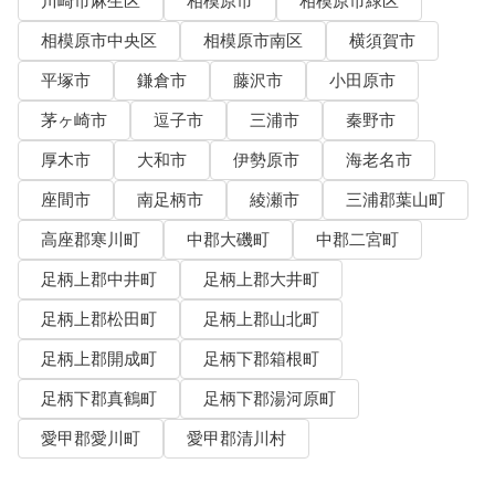
川崎市麻生区
相模原市
相模原市緑区
相模原市中央区
相模原市南区
横須賀市
平塚市
鎌倉市
藤沢市
小田原市
茅ヶ崎市
逗子市
三浦市
秦野市
厚木市
大和市
伊勢原市
海老名市
座間市
南足柄市
綾瀬市
三浦郡葉山町
高座郡寒川町
中郡大磯町
中郡二宮町
足柄上郡中井町
足柄上郡大井町
足柄上郡松田町
足柄上郡山北町
足柄上郡開成町
足柄下郡箱根町
足柄下郡真鶴町
足柄下郡湯河原町
愛甲郡愛川町
愛甲郡清川村