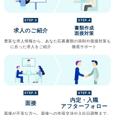
STEP.3
STEP.4
書類作成
求人のご紹介
面接対策
豊富な求人情報から、
あなた
応募書類の
添削や面接対策も
に合った求人を
ご紹介
徹底サポート
STEP.5
STEP.6
内定・入職
面接
アフターフォロー
面接が不安な方へ、
面接への
年収交渉や
入社日調整まで、