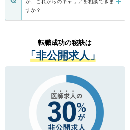
が、これからのキャリアを相談できま
みを人材紹介会社に依頼するケースが増え
ご本人のキャリアアップおよび転職活動の
ています。
すか？
支援を目的に使用いたします。お預かりし
ているすべての個人データはご本人の許可
お気軽にご相談ください。先生専任のキャ
なく、医療機関側に開示したり、第三者に
リアパートナーが将来のご希望などをおう
提供することは一切ありません。また弊社
かがいして、現在の医療機関の状況や紹介
転職成功の秘訣は
は、個人情報の取り扱いについての厳密な
経験をまじえながら、適切なアドバイスを
管理基準を満たした事業者のみに付与され
「非公開求人」
させていただきます。すぐにご転職をされ
る、プライバシーマークを取得済みです。
ない方には、長期的なサポートが可能です
ご登録いただいた個人情報は、SSL（デー
ので、まずはご登録ください。
タ暗号化）によって保護されていますの
で、機密保持に関してもご安心ください。