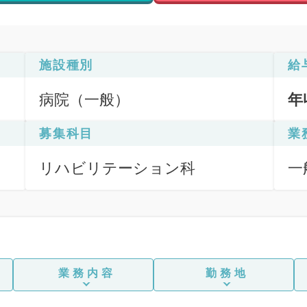
施設種別
給
病院（一般）
年
募集科目
業
リハビリテーション科
一
業務内容
勤務地