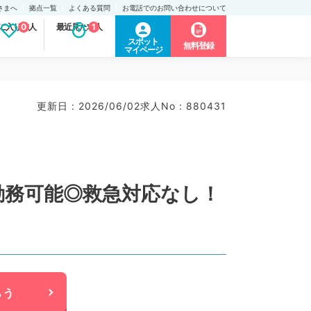
さまへ
拠点一覧
よくある質問
お電話でのお問い合わせについて
に入り求人
0
最近見た求人
1
スポット
無料登録
マイページ
更新日 : 2026/06/02
求人No : 880431
勤務可能◎救急対応なし！
らう