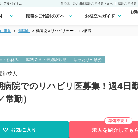
鶴岡協立リハビリテーション病院(常勤)の転職・求人｜医師の求人・転職・アルバイトは【マイナビDOCTOR】
自治体・公共団体採用ご担当者さまへ
採用ご担当者
お気
す
転職をご検討の方へ
お役立ちガイド
山形県
鶴岡市
鶴岡協立リハビリテーション病院
日・祝休み
転科ＯＫ・未経験歓迎
ゆったりめ勤務
医師求人
期病院でのリハビリ医募集！週4日
／常勤）
お気に入り
求人を紹介しても