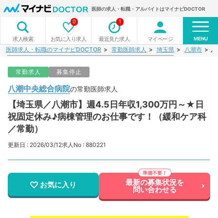
医師の求人・転職・アルバイトはマイナビDOCTOR
0
1
MENU
お気に入り求人
最近見た求人
マイページ
求人検索
医師求人・転職のマイナビDOCTOR
常勤医師求人
埼玉県
八潮市
八
常勤求人
募集停止
八潮中央総合病院
の常勤医師求人
【埼玉県／八潮市】週4.5日年収1,300万円～★日
祝固定休み♪病棟管理のお仕事です！（緩和ケア科
／常勤）
更新日 : 2026/03/12
求人No : 880221
最新の募集状況を
お気に入り
問い合わせる