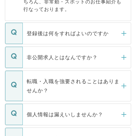
ちろん、非常勤・スポットのお仕事紹介も
行なっております。
登録後は何をすればよいのですか
ご登録いただきましたら、弊社担当者がご
登録内容を確認し、その後メールもしくは
非公開求人とはなんですか？
お電話にて次のステップのご案内をいたし
ます。通常、5営業日以内にはご連絡をせて
マイナビDOCTORで取り扱っている求人の
いただきますので、しばらくお待ちくださ
うち約3割は、Webサイトからご覧いただ
転職・入職を強要されることはありま
い。
けない「非公開求人」です。非公開求人は
せんか？
下記の理由によって、一般には公開してい
ません。
転職・入職を強要することは一切ありませ
ん。また、仮に応募先から内定をいただい
個人情報は漏えいしませんか？
■応募殺到を避けるため 人気のある医療機
たとしても、ご本人が納得しない限り、内
関を公にしてしまうと、応募が殺到する場
定を承諾する必要はありません。内定先へ
個人情報が漏えいすることはありませんの
合があります。 選考を効率よく行うため
の辞退の連絡はキャリアパートナーが行い