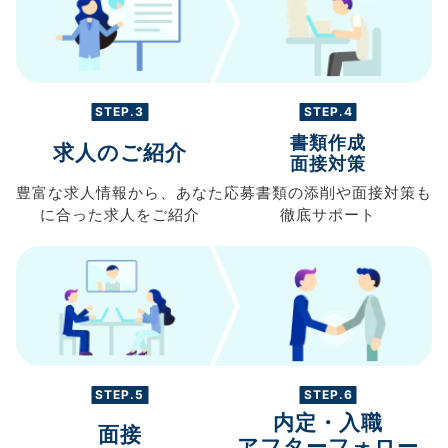
STEP.3
STEP.4
書類作成
求人のご紹介
面接対策
豊富な求人情報から、
あなた
応募書類の
添削や面接対策も
に合った求人を
ご紹介
徹底サポート
STEP.5
STEP.6
内定・入職
面接
アフターフォロー