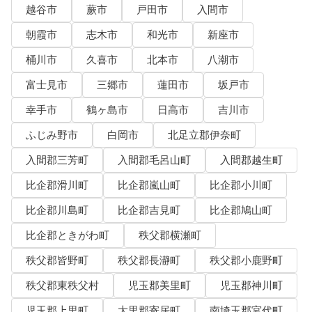
越谷市
蕨市
戸田市
入間市
朝霞市
志木市
和光市
新座市
桶川市
久喜市
北本市
八潮市
富士見市
三郷市
蓮田市
坂戸市
幸手市
鶴ヶ島市
日高市
吉川市
ふじみ野市
白岡市
北足立郡伊奈町
入間郡三芳町
入間郡毛呂山町
入間郡越生町
比企郡滑川町
比企郡嵐山町
比企郡小川町
比企郡川島町
比企郡吉見町
比企郡鳩山町
比企郡ときがわ町
秩父郡横瀬町
秩父郡皆野町
秩父郡長瀞町
秩父郡小鹿野町
秩父郡東秩父村
児玉郡美里町
児玉郡神川町
児玉郡上里町
大里郡寄居町
南埼玉郡宮代町