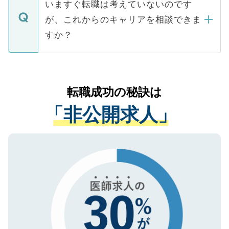
で、ご安心ください。当サイトからの登録
いますぐ転職は考えていないのです
に、医療機関が求める条件に合った人材の
ますので、ご安心ください。
などで収集したご登録者様の個人情報は、
が、これからのキャリアを相談できま
みを人材紹介会社に依頼するケースが増え
ご本人のキャリアアップおよび転職活動の
ています。
すか？
支援を目的に使用いたします。お預かりし
ているすべての個人データはご本人の許可
お気軽にご相談ください。先生専任のキャ
なく、医療機関側に開示したり、第三者に
リアパートナーが将来のご希望などをおう
提供することは一切ありません。また弊社
かがいして、現在の医療機関の状況や紹介
転職成功の秘訣は
は、個人情報の取り扱いについての厳密な
経験をまじえながら、適切なアドバイスを
管理基準を満たした事業者のみに付与され
「非公開求人」
させていただきます。すぐにご転職をされ
る、プライバシーマークを取得済みです。
ない方には、長期的なサポートが可能です
ご登録いただいた個人情報は、SSL（デー
ので、まずはご登録ください。
タ暗号化）によって保護されていますの
で、機密保持に関してもご安心ください。