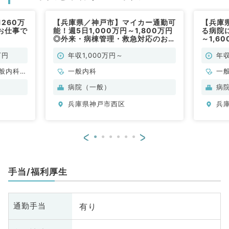
260万
【兵庫県／神戸市】マイカー通勤可
【兵庫
お仕事で
能！週5日1,000万円～1,800万円
る病院に
◎外来・病棟管理・救急対応のお仕
～1,6
事です（一般内科／常勤）
病棟管
療等の
万円
年収1,000万円～
年収
器内科
般内科、
一般内科
一
、消化器
病院（一般）
病
、腎臓内
兵庫県神戸市西区
兵
<
>
手当/福利厚生
有り
通勤手当