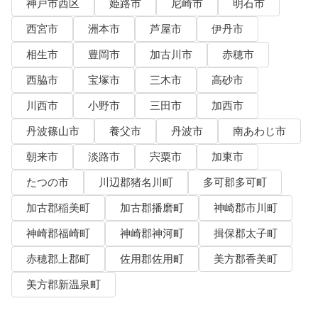
神戸市西区
姫路市
尼崎市
明石市
西宮市
洲本市
芦屋市
伊丹市
相生市
豊岡市
加古川市
赤穂市
西脇市
宝塚市
三木市
高砂市
川西市
小野市
三田市
加西市
丹波篠山市
養父市
丹波市
南あわじ市
朝来市
淡路市
宍粟市
加東市
たつの市
川辺郡猪名川町
多可郡多可町
加古郡稲美町
加古郡播磨町
神崎郡市川町
神崎郡福崎町
神崎郡神河町
揖保郡太子町
赤穂郡上郡町
佐用郡佐用町
美方郡香美町
美方郡新温泉町