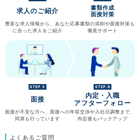
書類作成
求人のご紹介
面接対策
豊富な求人情報から、
あなた
応募書類の
添削や面接対策も
に合った求人を
ご紹介
徹底サポート
STEP.5
STEP.6
内定・入職
面接
アフターフォロー
面接が不安な方へ、
面接への
年収交渉や
入社日調整まで、
同席も
行っています
内定後もバックアップ
よくあるご質問