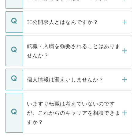
ご登録いただきましたら、弊社担当者がご
登録内容を確認し、その後メールもしくは
非公開求人とはなんですか？
お電話にて次のステップのご案内をいたし
ます。通常、5営業日以内にはご連絡をせて
マイナビDOCTORで取り扱っている求人の
いただきますので、しばらくお待ちくださ
うち約3割は、Webサイトからご覧いただ
転職・入職を強要されることはありま
い。
けない「非公開求人」です。非公開求人は
せんか？
下記の理由によって、一般には公開してい
ません。
転職・入職を強要することは一切ありませ
ん。また、仮に応募先から内定をいただい
個人情報は漏えいしませんか？
■応募殺到を避けるため 人気のある医療機
たとしても、ご本人が納得しない限り、内
関を公にしてしまうと、応募が殺到する場
定を承諾する必要はありません。内定先へ
個人情報が漏えいすることはありませんの
合があります。 選考を効率よく行うため
の辞退の連絡はキャリアパートナーが行い
で、ご安心ください。当サイトからの登録
いますぐ転職は考えていないのです
に、医療機関が求める条件に合った人材の
ますので、ご安心ください。
などで収集したご登録者様の個人情報は、
が、これからのキャリアを相談できま
みを人材紹介会社に依頼するケースが増え
ご本人のキャリアアップおよび転職活動の
ています。
すか？
支援を目的に使用いたします。お預かりし
ているすべての個人データはご本人の許可