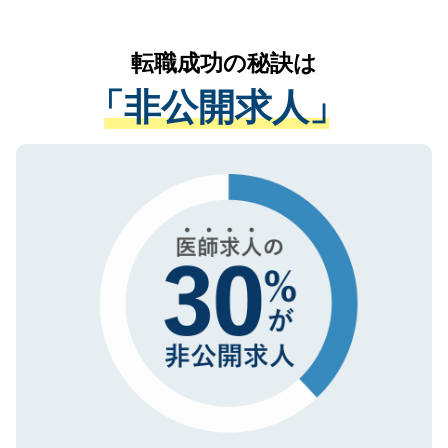
お気軽にご相談ください。先生専任のキャ
なく、医療機関側に開示したり、第三者に
リアパートナーが将来のご希望などをおう
提供することは一切ありません。また弊社
かがいして、現在の医療機関の状況や紹介
転職成功の秘訣は
は、個人情報の取り扱いについての厳密な
経験をまじえながら、適切なアドバイスを
管理基準を満たした事業者のみに付与され
「非公開求人」
させていただきます。すぐにご転職をされ
る、プライバシーマークを取得済みです。
ない方には、長期的なサポートが可能です
ご登録いただいた個人情報は、SSL（デー
ので、まずはご登録ください。
タ暗号化）によって保護されていますの
で、機密保持に関してもご安心ください。