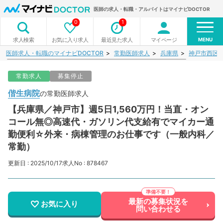
医師の求人・転職・アルバイトはマイナビDOCTOR
0
1
MENU
お気に入り求人
最近見た求人
マイページ
求人検索
医師求人・転職のマイナビDOCTOR
常勤医師求人
兵庫県
神戸市西区
常勤求人
募集停止
偕生病院
の常勤医師求人
【兵庫県／神戸市】週5日1,560万円！当直・オン
コール無◎高速代・ガソリン代支給有でマイカー通
勤便利☆外来・病棟管理のお仕事です（一般内科／
常勤）
更新日 : 2025/10/17
求人No : 878467
最新の募集状況を
お気に入り
問い合わせる