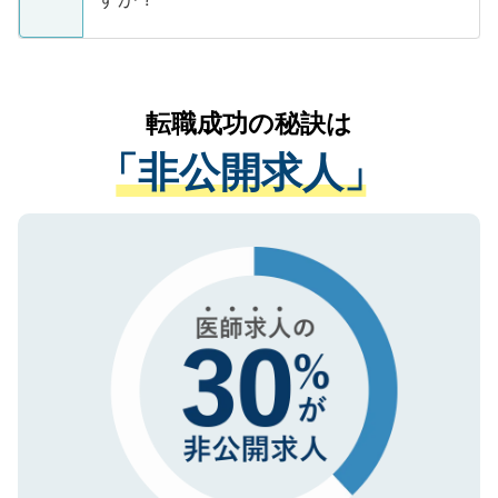
支援を目的に使用いたします。お預かりし
ているすべての個人データはご本人の許可
お気軽にご相談ください。先生専任のキャ
なく、医療機関側に開示したり、第三者に
リアパートナーが将来のご希望などをおう
提供することは一切ありません。また弊社
かがいして、現在の医療機関の状況や紹介
転職成功の秘訣は
は、個人情報の取り扱いについての厳密な
経験をまじえながら、適切なアドバイスを
管理基準を満たした事業者のみに付与され
「非公開求人」
させていただきます。すぐにご転職をされ
る、プライバシーマークを取得済みです。
ない方には、長期的なサポートが可能です
ご登録いただいた個人情報は、SSL（デー
ので、まずはご登録ください。
タ暗号化）によって保護されていますの
で、機密保持に関してもご安心ください。