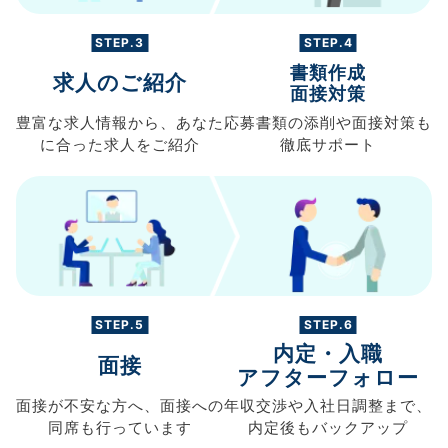
STEP.3
STEP.4
書類作成
求人のご紹介
面接対策
豊富な求人情報から、
あなた
応募書類の
添削や面接対策も
に合った求人を
ご紹介
徹底サポート
STEP.5
STEP.6
内定・入職
面接
アフターフォロー
面接が不安な方へ、
面接への
年収交渉や
入社日調整まで、
同席も
行っています
内定後もバックアップ