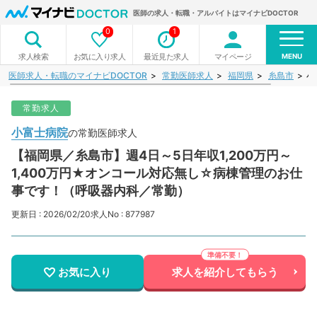
医師の求人・転職・アルバイトはマイナビDOCTOR
0
1
MENU
お気に入り求人
最近見た求人
マイページ
求人検索
医師求人・転職のマイナビDOCTOR
常勤医師求人
福岡県
糸島市
小
常勤求人
小富士病院
の常勤医師求人
【福岡県／糸島市】週4日～5日年収1,200万円～
1,400万円★オンコール対応無し☆病棟管理のお仕
事です！（呼吸器内科／常勤）
更新日 : 2026/02/20
求人No : 877987
お気に入り
求人を紹介してもらう