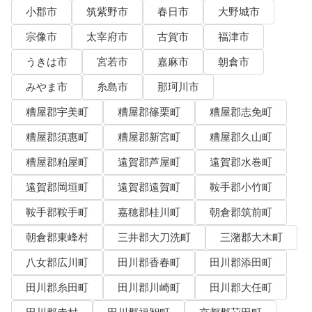
小郡市
筑紫野市
春日市
大野城市
宗像市
太宰府市
古賀市
福津市
うきは市
宮若市
嘉麻市
朝倉市
みやま市
糸島市
那珂川市
糟屋郡宇美町
糟屋郡篠栗町
糟屋郡志免町
糟屋郡須惠町
糟屋郡新宮町
糟屋郡久山町
糟屋郡粕屋町
遠賀郡芦屋町
遠賀郡水巻町
遠賀郡岡垣町
遠賀郡遠賀町
鞍手郡小竹町
鞍手郡鞍手町
嘉穂郡桂川町
朝倉郡筑前町
朝倉郡東峰村
三井郡大刀洗町
三潴郡大木町
八女郡広川町
田川郡香春町
田川郡添田町
田川郡糸田町
田川郡川崎町
田川郡大任町