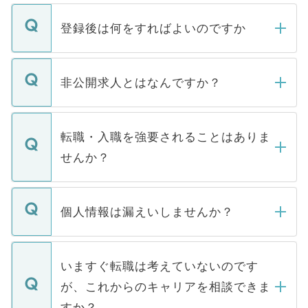
登録後は何をすればよいのですか
ご登録いただきましたら、弊社担当者がご
登録内容を確認し、その後メールもしくは
非公開求人とはなんですか？
お電話にて次のステップのご案内をいたし
ます。通常、5営業日以内にはご連絡をせて
マイナビDOCTORで取り扱っている求人の
いただきますので、しばらくお待ちくださ
うち約3割は、Webサイトからご覧いただ
転職・入職を強要されることはありま
い。
けない「非公開求人」です。非公開求人は
せんか？
下記の理由によって、一般には公開してい
ません。
転職・入職を強要することは一切ありませ
ん。また、仮に応募先から内定をいただい
個人情報は漏えいしませんか？
■応募殺到を避けるため 人気のある医療機
たとしても、ご本人が納得しない限り、内
関を公にしてしまうと、応募が殺到する場
定を承諾する必要はありません。内定先へ
個人情報が漏えいすることはありませんの
合があります。 選考を効率よく行うため
の辞退の連絡はキャリアパートナーが行い
で、ご安心ください。当サイトからの登録
いますぐ転職は考えていないのです
に、医療機関が求める条件に合った人材の
ますので、ご安心ください。
などで収集したご登録者様の個人情報は、
が、これからのキャリアを相談できま
みを人材紹介会社に依頼するケースが増え
ご本人のキャリアアップおよび転職活動の
ています。
すか？