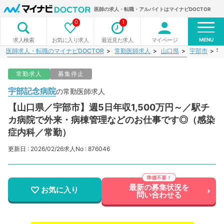
医師の求人・転職・アルバイトはマイナビDOCTOR
0
1
MENU
お気に入り求人
最近見た求人
マイページ
求人検索
医師求人・転職のマイナビDOCTOR
常勤医師求人
山口県
宇部市
宇
常勤求人
募集停止
宇部記念病院
の常勤医師求人
【山口県／宇部市】週5日年収1,500万円～／駅チ
カ病院で外来・病棟管理などのお仕事です◎（感染
症内科／常勤）
更新日 : 2026/02/26
求人No : 876046
最新の募集状況を
お気に入り
問い合わせる