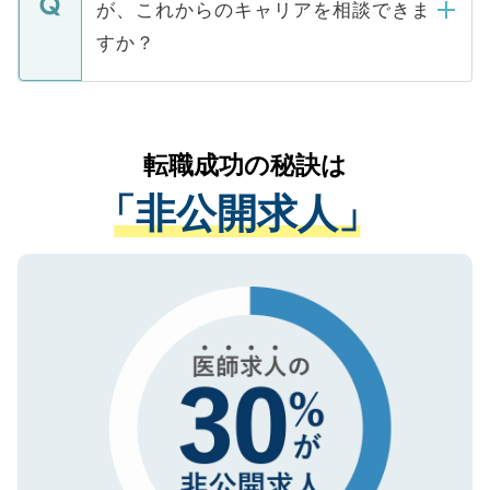
が、これからのキャリアを相談できま
みを人材紹介会社に依頼するケースが増え
ご本人のキャリアアップおよび転職活動の
ています。
すか？
支援を目的に使用いたします。お預かりし
ているすべての個人データはご本人の許可
お気軽にご相談ください。先生専任のキャ
なく、医療機関側に開示したり、第三者に
リアパートナーが将来のご希望などをおう
提供することは一切ありません。また弊社
かがいして、現在の医療機関の状況や紹介
転職成功の秘訣は
は、個人情報の取り扱いについての厳密な
経験をまじえながら、適切なアドバイスを
管理基準を満たした事業者のみに付与され
「非公開求人」
させていただきます。すぐにご転職をされ
る、プライバシーマークを取得済みです。
ない方には、長期的なサポートが可能です
ご登録いただいた個人情報は、SSL（デー
ので、まずはご登録ください。
タ暗号化）によって保護されていますの
で、機密保持に関してもご安心ください。