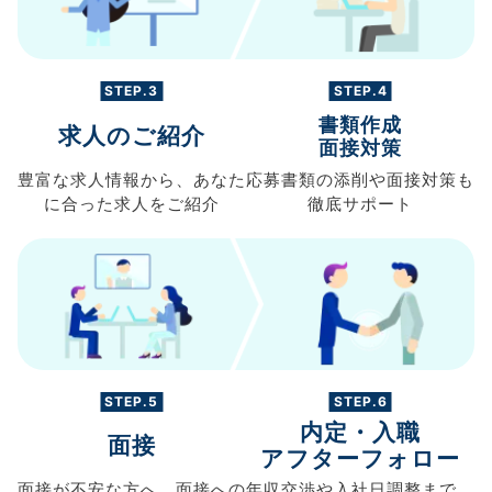
STEP.3
STEP.4
書類作成
求人のご紹介
面接対策
豊富な求人情報から、
あなた
応募書類の
添削や面接対策も
に合った求人を
ご紹介
徹底サポート
STEP.5
STEP.6
内定・入職
面接
アフターフォロー
面接が不安な方へ、
面接への
年収交渉や
入社日調整まで、