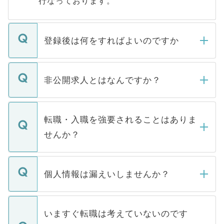
行なっております。
登録後は何をすればよいのですか
ご登録いただきましたら、弊社担当者がご
登録内容を確認し、その後メールもしくは
非公開求人とはなんですか？
お電話にて次のステップのご案内をいたし
ます。通常、5営業日以内にはご連絡をせて
マイナビDOCTORで取り扱っている求人の
いただきますので、しばらくお待ちくださ
うち約3割は、Webサイトからご覧いただ
転職・入職を強要されることはありま
い。
けない「非公開求人」です。非公開求人は
せんか？
下記の理由によって、一般には公開してい
ません。
転職・入職を強要することは一切ありませ
ん。また、仮に応募先から内定をいただい
個人情報は漏えいしませんか？
■応募殺到を避けるため 人気のある医療機
たとしても、ご本人が納得しない限り、内
関を公にしてしまうと、応募が殺到する場
定を承諾する必要はありません。内定先へ
個人情報が漏えいすることはありませんの
合があります。 選考を効率よく行うため
の辞退の連絡はキャリアパートナーが行い
で、ご安心ください。当サイトからの登録
いますぐ転職は考えていないのです
に、医療機関が求める条件に合った人材の
ますので、ご安心ください。
などで収集したご登録者様の個人情報は、