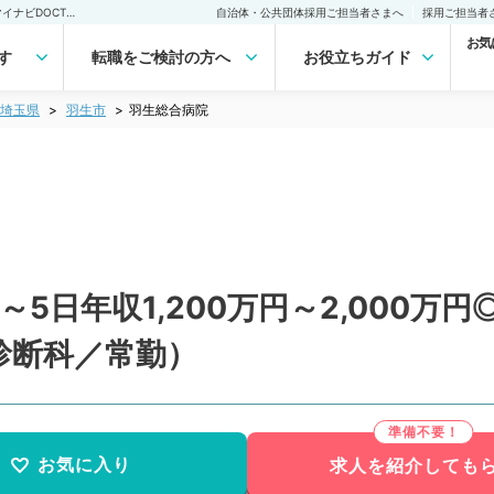
羽生総合病院(常勤)の転職・求人｜医師の求人・転職・アルバイトは【マイナビDOCTOR】
自治体・公共団体採用ご担当者さまへ
採用ご担当者
お気
す
転職をご検討の方へ
お役立ちガイド
埼玉県
羽生市
羽生総合病院
～5日年収1,200万円～2,000
診断科／常勤）
お気に入り
求人を紹介しても