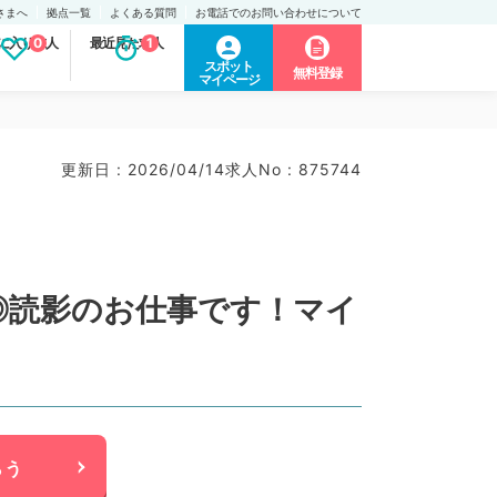
さまへ
拠点一覧
よくある質問
お電話でのお問い合わせについて
に入り求人
0
最近見た求人
1
スポット
無料登録
マイページ
更新日 : 2026/04/14
求人No : 875744
万円◎読影のお仕事です！マイ
らう