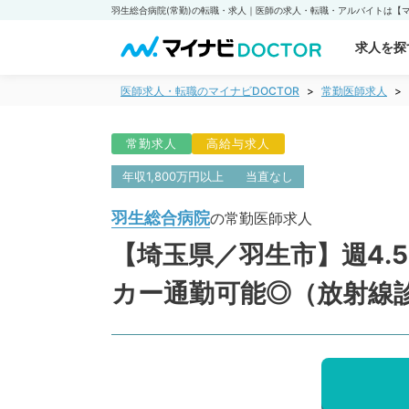
求人を探
医師求人・転職のマイナビDOCTOR
常勤医師求人
常勤求人
高給与求人
年収1,800万円以上
当直なし
羽生総合病院
の常勤医師求人
【埼玉県／羽生市】週4.5
カー通勤可能◎（放射線