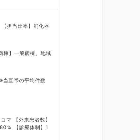
度 【担当比率】消化器
当病棟】一般病棟、地域
 ※当直帯の平均件数
3コマ 【外来患者数】
80％ 【診療体制】1