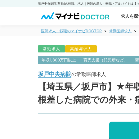
求人を探
医師求人・転職のマイナビDOCTOR
常勤医師求人
常勤求人
高給与求人
年収1,800万円以上
育児支援（託児所など）
坂戸中央病院
の常勤医師求人
【埼玉県／坂戸市】★年収
根差した病院での外来・