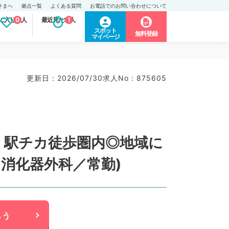
さまへ
拠点一覧
よくある質問
お電話でのお問い合わせについて
に入り求人
0
最近見た求人
1
スポット
無料登録
マイページ
更新日 : 2026/07/30
求人No : 875605
！駅チカ徒歩圏内◎地域に
消化器外科／常勤)
らう