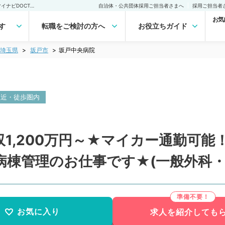
坂戸中央病院(常勤)の転職・求人｜医師の求人・転職・アルバイトは【マイナビDOCTOR】
自治体・公共団体採用ご担当者さまへ
採用ご担当者
お気
す
転職をご検討の方へ
お役立ちガイド
埼玉県
坂戸市
坂戸中央病院
駅近・徒歩圏内
1,200万円～★マイカー通勤可能
病棟管理のお仕事です★(一般外科・
お気に入り
求人を紹介しても