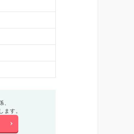
係、
します。