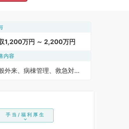
与
収1,200万円 ～ 2,200万円
務内容
般外来、病棟管理、救急対
、オペ、一般外来、下部内視
検査（ＣＦ）
手当/福利厚生