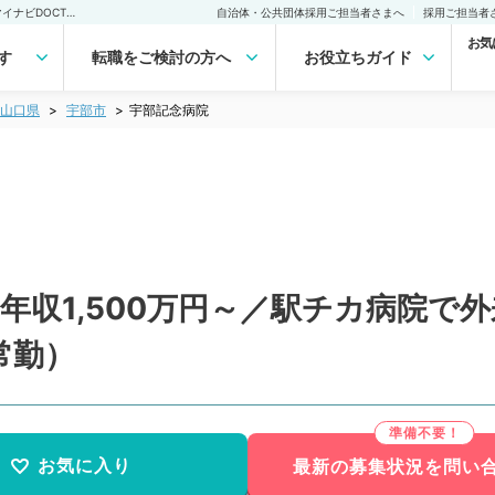
宇部記念病院(常勤)の転職・求人｜医師の求人・転職・アルバイトは【マイナビDOCTOR】
自治体・公共団体採用ご担当者さまへ
採用ご担当者
お気
す
転職をご検討の方へ
お役立ちガイド
山口県
宇部市
宇部記念病院
年収1,500万円～／駅チカ病院で
常勤）
お気に入り
最新の募集状況を問い