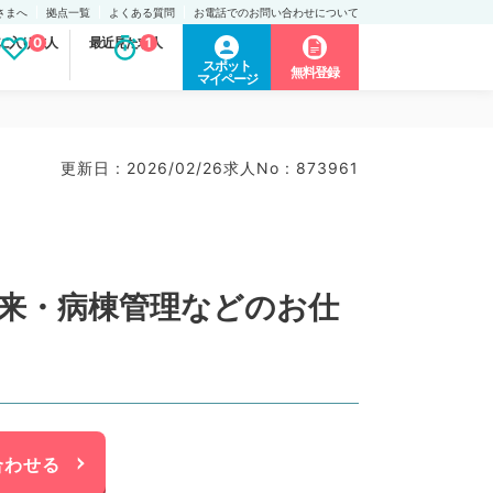
さまへ
拠点一覧
よくある質問
お電話でのお問い合わせについて
に入り求人
0
最近見た求人
1
スポット
無料登録
マイページ
更新日 : 2026/02/26
求人No : 873961
外来・病棟管理などのお仕
合わせる