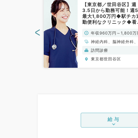
世田谷区】土日
【東京都／世田谷区】週
5日1,500万
3.5日から勤務可能！週
オンコールなし
最大1,800万円◆駅チカ
ハビリ病棟での
勤便利なクリニック◆看
お仕事です（脳
師・ドライバー同行の訪
<
0万円～
年収960万円～1,800万
神経内科・リハ
診療のお仕事です（内科
般内科／常勤）
／常勤）
、脳神経外科、リ
神経内科、脳神経外科
ーション科、一般
般内科、循環器内科、
般）
訪問診療
器内科、消化器内科、
田谷区
東京都世田谷区
泌・代謝内科、腎臓内
老年内科、血液内科、
病科
給与