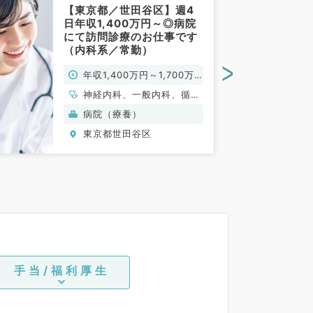
【東京都／世田谷区】週4
日年収1,400万円～◎病院
にて訪問診療のお仕事です
（内科系／常勤）
>
年収1,400万円～1,700万
円
神経内科、一般内科、循環
器内科、呼吸器内科、消化
病院（療養）
器内科
東京都世田谷区
手当/福利厚生