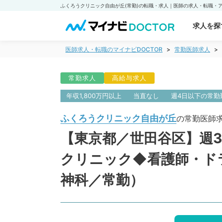
求人を探
医師求人・転職のマイナビDOCTOR
常勤医師求人
常勤求人
高給与求人
年収1,800万円以上
当直なし
週4日以下の常勤
ふくろうクリニック自由が丘
の常勤医師
【東京都／世田谷区】週3
クリニック◆看護師・ド
神科／常勤）