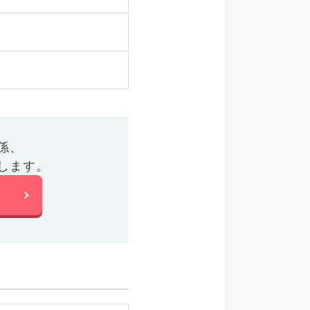
係、
します。