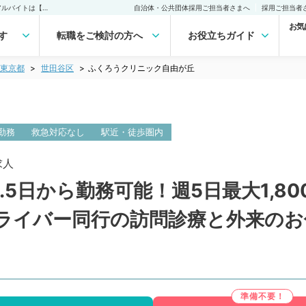
ふくろうクリニック自由が丘(常勤)の転職・求人｜医師の求人・転職・アルバイトは【マイナビDOCTOR】
自治体・公共団体採用ご担当者さまへ
採用ご担当者
お気
す
転職をご検討の方へ
お役立ちガイド
東京都
世田谷区
ふくろうクリニック自由が丘
勤務
救急対応なし
駅近・徒歩圏内
求人
.5日から勤務可能！週5日最大1,8
ライバー同行の訪問診療と外来のお