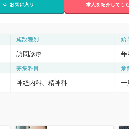
お気に入り
求人を紹介しても
施設種別
給
訪問診療
年
募集科目
業
神経内科、精神科
一
訪
訪
（