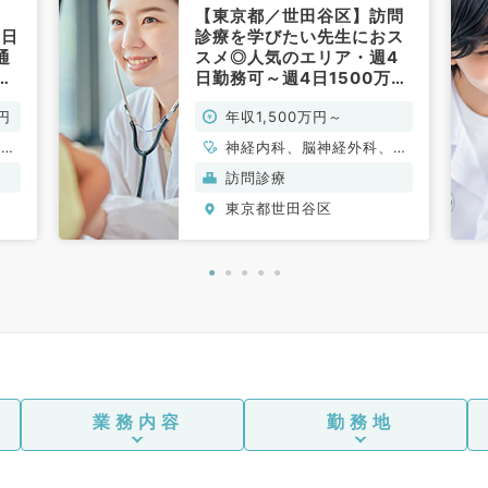
【東京都／世田谷区】訪問
5日
診療を学びたい先生におス
通
スメ◎人気のエリア・週4
護
日勤務可～週4日1500万円
問
～（一般内科／常勤）
円
年収1,500万円～
系
、一
神経内科、脳神経外科、一
呼吸
般内科、老年内科、外科系
訪問診療
内分
全般、一般外科
東京都世田谷区
科、
膠原
業務内容
勤務地