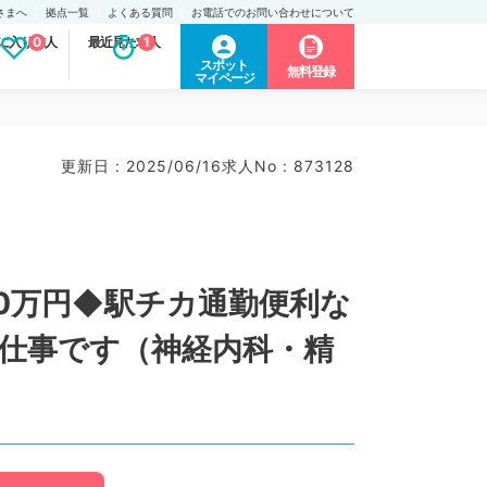
さまへ
拠点一覧
よくある質問
お電話でのお問い合わせについて
に入り求人
0
最近見た求人
1
スポット
無料登録
マイページ
更新日 : 2025/06/16
求人No : 873128
00万円◆駅チカ通勤便利な
仕事です（神経内科・精