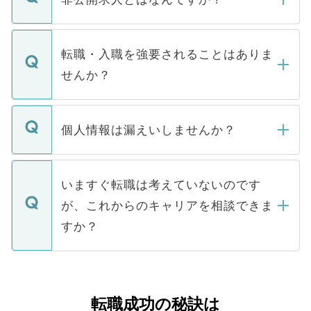
お電話にて次のステップのご案内をいたし
ます。通常、5営業日以内にはご連絡をせて
マイナビDOCTORで取り扱っている求人の
いただきますので、しばらくお待ちくださ
うち約3割は、Webサイトからご覧いただ
転職・入職を強要されることはありま
い。
けない「非公開求人」です。非公開求人は
せんか？
下記の理由によって、一般には公開してい
ません。
転職・入職を強要することは一切ありませ
ん。また、仮に応募先から内定をいただい
個人情報は漏えいしませんか？
■応募殺到を避けるため 人気のある医療機
たとしても、ご本人が納得しない限り、内
関を公にしてしまうと、応募が殺到する場
定を承諾する必要はありません。内定先へ
個人情報が漏えいすることはありませんの
合があります。 選考を効率よく行うため
の辞退の連絡はキャリアパートナーが行い
で、ご安心ください。当サイトからの登録
いますぐ転職は考えていないのです
に、医療機関が求める条件に合った人材の
ますので、ご安心ください。
などで収集したご登録者様の個人情報は、
が、これからのキャリアを相談できま
みを人材紹介会社に依頼するケースが増え
ご本人のキャリアアップおよび転職活動の
ています。
すか？
支援を目的に使用いたします。お預かりし
ているすべての個人データはご本人の許可
お気軽にご相談ください。先生専任のキャ
なく、医療機関側に開示したり、第三者に
リアパートナーが将来のご希望などをおう
提供することは一切ありません。また弊社
かがいして、現在の医療機関の状況や紹介
転職成功の秘訣は
は、個人情報の取り扱いについての厳密な