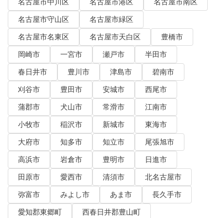
名古屋市中川区
名古屋市港区
名古屋市南区
名古屋市守山区
名古屋市緑区
名古屋市名東区
名古屋市天白区
豊橋市
岡崎市
一宮市
瀬戸市
半田市
春日井市
豊川市
津島市
碧南市
刈谷市
豊田市
安城市
西尾市
蒲郡市
犬山市
常滑市
江南市
小牧市
稲沢市
新城市
東海市
大府市
知多市
知立市
尾張旭市
高浜市
岩倉市
豊明市
日進市
田原市
愛西市
清須市
北名古屋市
弥富市
みよし市
あま市
長久手市
愛知郡東郷町
西春日井郡豊山町