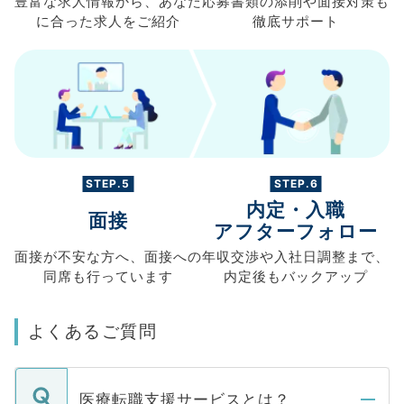
豊富な求人情報から、
あなた
応募書類の
添削や面接対策も
に合った求人を
ご紹介
徹底サポート
STEP.5
STEP.6
内定・入職
面接
アフターフォロー
面接が不安な方へ、
面接への
年収交渉や
入社日調整まで、
同席も
行っています
内定後もバックアップ
よくあるご質問
医療転職支援サービスとは？