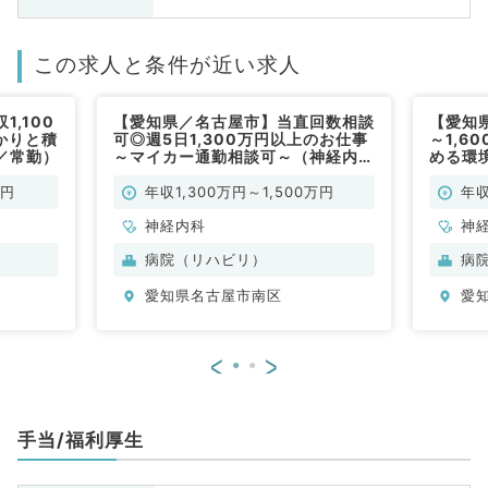
この求人と条件が近い求人
,100
【愛知県／名古屋市】当直回数相談
【愛知県
かりと積
可◎週5日1,300万円以上のお仕事
～1,6
／常勤）
～マイカー通勤相談可～（神経内科
める環
／常勤）
万円
年収1,300万円～1,500万円
年収
神経内科
神
病院（リハビリ）
病
愛知県名古屋市南区
愛
<
>
手当/福利厚生