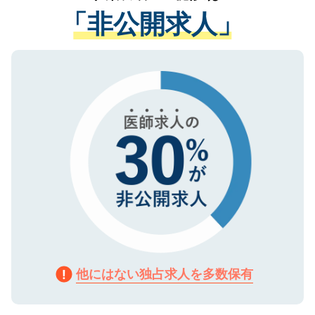
経験をまじえながら、適切なアドバイスを
管理基準を満たした事業者のみに付与され
「非公開求人」
させていただきます。すぐにご転職をされ
る、プライバシーマークを取得済みです。
ない方には、長期的なサポートが可能です
ご登録いただいた個人情報は、SSL（デー
ので、まずはご登録ください。
タ暗号化）によって保護されていますの
で、機密保持に関してもご安心ください。
他にはない独占求人を多数保有