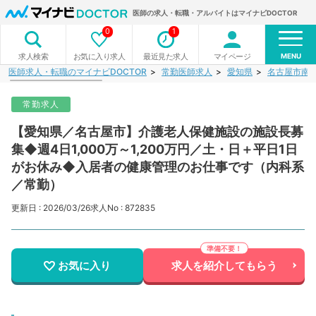
医師の求人・転職・アルバイトはマイナビDOCTOR
0
1
MENU
お気に入り求人
最近見た求人
マイページ
求人検索
医師求人・転職のマイナビDOCTOR
常勤医師求人
愛知県
名古屋市南
常勤求人
【愛知県／名古屋市】介護老人保健施設の施設長募
集◆週4日1,000万～1,200万円／土・日＋平日1日
がお休み◆入居者の健康管理のお仕事です（内科系
／常勤）
更新日 : 2026/03/26
求人No : 872835
お気に入り
求人を紹介してもらう