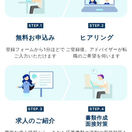
STEP.1
STEP.2
無料お申込み
ヒアリング
登録フォームから
1分ほどで
ご登録後、
アドバイザーが転
ご入力
いただけます
職の
ご希望を伺います
STEP.3
STEP.4
書類作成
求人のご紹介
面接対策