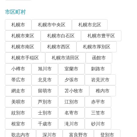
市区町村
札幌市
札幌市中央区
札幌市北区
札幌市東区
札幌市白石区
札幌市豊平区
札幌市南区
札幌市西区
札幌市厚別区
札幌市手稲区
札幌市清田区
函館市
小樽市
旭川市
室蘭市
釧路市
帯広市
北見市
夕張市
岩見沢市
網走市
留萌市
苫小牧市
稚内市
美唄市
芦別市
江別市
赤平市
紋別市
士別市
名寄市
三笠市
根室市
千歳市
滝川市
砂川市
歌志内市
深川市
富良野市
登別市