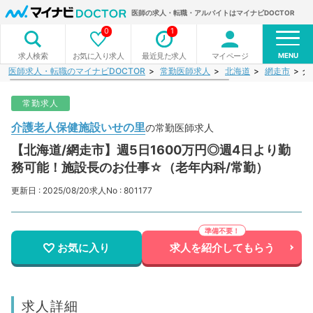
医師の求人・転職・アルバイトはマイナビDOCTOR
0
1
MENU
お気に入り求人
最近見た求人
マイページ
求人検索
医師求人・転職のマイナビDOCTOR
常勤医師求人
北海道
網走市
介
常勤求人
介護老人保健施設いせの里
の常勤医師求人
【北海道/網走市】週5日1600万円◎週4日より勤
務可能！施設長のお仕事☆（老年内科/常勤）
更新日 : 2025/08/20
求人No : 801177
お気に入り
求人を紹介してもらう
求人詳細