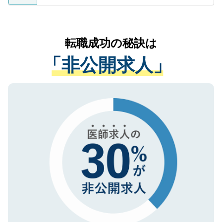
ているすべての個人データはご本人の許可
お気軽にご相談ください。先生専任のキャ
なく、医療機関側に開示したり、第三者に
リアパートナーが将来のご希望などをおう
提供することは一切ありません。また弊社
かがいして、現在の医療機関の状況や紹介
転職成功の秘訣は
は、個人情報の取り扱いについての厳密な
経験をまじえながら、適切なアドバイスを
管理基準を満たした事業者のみに付与され
「非公開求人」
させていただきます。すぐにご転職をされ
る、プライバシーマークを取得済みです。
ない方には、長期的なサポートが可能です
ご登録いただいた個人情報は、SSL（デー
ので、まずはご登録ください。
タ暗号化）によって保護されていますの
で、機密保持に関してもご安心ください。