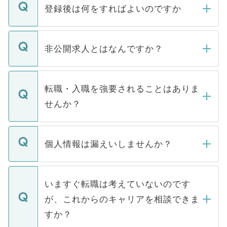
登録後は何をすればよいのですか
ご登録いただきましたら、弊社担当者がご
登録内容を確認し、その後メールもしくは
非公開求人とはなんですか？
お電話にて次のステップのご案内をいたし
ます。通常、5営業日以内にはご連絡をせて
マイナビDOCTORで取り扱っている求人の
いただきますので、しばらくお待ちくださ
うち約3割は、Webサイトからご覧いただ
転職・入職を強要されることはありま
い。
けない「非公開求人」です。非公開求人は
せんか？
下記の理由によって、一般には公開してい
ません。
転職・入職を強要することは一切ありませ
ん。また、仮に応募先から内定をいただい
個人情報は漏えいしませんか？
■応募殺到を避けるため 人気のある医療機
たとしても、ご本人が納得しない限り、内
関を公にしてしまうと、応募が殺到する場
定を承諾する必要はありません。内定先へ
個人情報が漏えいすることはありませんの
合があります。 選考を効率よく行うため
の辞退の連絡はキャリアパートナーが行い
で、ご安心ください。当サイトからの登録
いますぐ転職は考えていないのです
に、医療機関が求める条件に合った人材の
ますので、ご安心ください。
などで収集したご登録者様の個人情報は、
が、これからのキャリアを相談できま
みを人材紹介会社に依頼するケースが増え
ご本人のキャリアアップおよび転職活動の
ています。
すか？
支援を目的に使用いたします。お預かりし