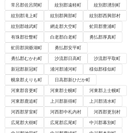
常呂郡佐呂間町
紋別郡遠軽町
紋別郡湧別町
紋別郡滝上町
紋別郡興部町
紋別郡西興部村
紋別郡雄武町
網走郡大空町
虻田郡豊浦町
有珠郡壮瞥町
白老郡白老町
勇払郡厚真町
虻田郡洞爺湖町
勇払郡安平町
勇払郡むかわ町
沙流郡日高町
沙流郡平取町
新冠郡新冠町
浦河郡浦河町
様似郡様似町
幌泉郡えりも町
日高郡新ひだか町
河東郡音更町
河東郡士幌町
河東郡上士幌町
河東郡鹿追町
上川郡新得町
上川郡清水町
河西郡芽室町
河西郡中札内村
河西郡更別村
広尾郡大樹町
広尾郡広尾町
中川郡幕別町