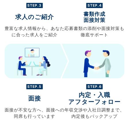
STEP.3
STEP.4
書類作成
求人のご紹介
面接対策
豊富な求人情報から、
あなた
応募書類の
添削や面接対策も
に合った求人を
ご紹介
徹底サポート
STEP.5
STEP.6
内定・入職
面接
アフターフォロー
面接が不安な方へ、
面接への
年収交渉や
入社日調整まで、
同席も
行っています
内定後もバックアップ