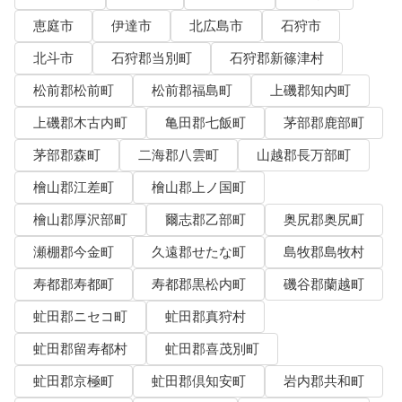
恵庭市
伊達市
北広島市
石狩市
北斗市
石狩郡当別町
石狩郡新篠津村
松前郡松前町
松前郡福島町
上磯郡知内町
上磯郡木古内町
亀田郡七飯町
茅部郡鹿部町
茅部郡森町
二海郡八雲町
山越郡長万部町
檜山郡江差町
檜山郡上ノ国町
檜山郡厚沢部町
爾志郡乙部町
奥尻郡奥尻町
瀬棚郡今金町
久遠郡せたな町
島牧郡島牧村
寿都郡寿都町
寿都郡黒松内町
磯谷郡蘭越町
虻田郡ニセコ町
虻田郡真狩村
虻田郡留寿都村
虻田郡喜茂別町
虻田郡京極町
虻田郡倶知安町
岩内郡共和町