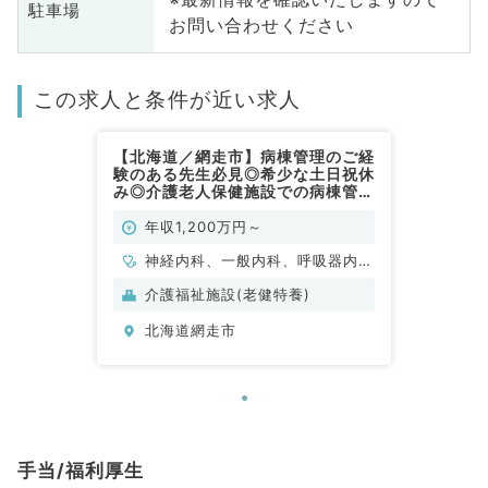
駐車場
お問い合わせください
この求人と条件が近い求人
【北海道／網走市】病棟管理のご経
験のある先生必見◎希少な土日祝休
み◎介護老人保健施設での病棟管理
のお仕事です（内科系／常勤）
年収1,200万円～
神経内科、一般内科、呼吸器内
科、消化器内科、内分泌・代謝内
介護福祉施設(老健特養)
科、腎臓内科、老年内科、外科系
北海道網走市
全般、一般外科、膠原病科
手当/福利厚生