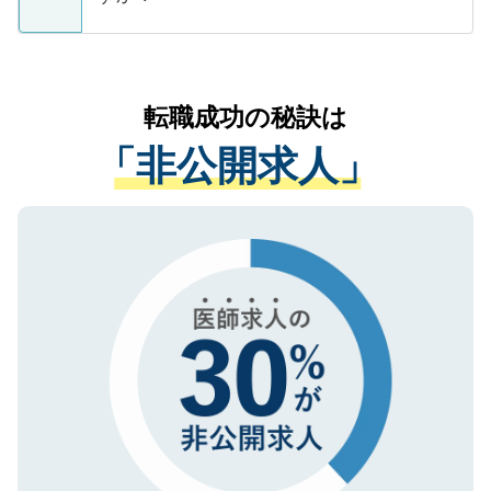
支援を目的に使用いたします。お預かりし
ているすべての個人データはご本人の許可
お気軽にご相談ください。先生専任のキャ
なく、医療機関側に開示したり、第三者に
リアパートナーが将来のご希望などをおう
提供することは一切ありません。また弊社
かがいして、現在の医療機関の状況や紹介
転職成功の秘訣は
は、個人情報の取り扱いについての厳密な
経験をまじえながら、適切なアドバイスを
管理基準を満たした事業者のみに付与され
「非公開求人」
させていただきます。すぐにご転職をされ
る、プライバシーマークを取得済みです。
ない方には、長期的なサポートが可能です
ご登録いただいた個人情報は、SSL（デー
ので、まずはご登録ください。
タ暗号化）によって保護されていますの
で、機密保持に関してもご安心ください。