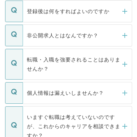
登録後は何をすればよいのですか
ご登録いただきましたら、弊社担当者がご
登録内容を確認し、その後メールもしくは
非公開求人とはなんですか？
お電話にて次のステップのご案内をいたし
ます。通常、5営業日以内にはご連絡をせて
マイナビDOCTORで取り扱っている求人の
いただきますので、しばらくお待ちくださ
うち約3割は、Webサイトからご覧いただ
転職・入職を強要されることはありま
い。
けない「非公開求人」です。非公開求人は
せんか？
下記の理由によって、一般には公開してい
ません。
転職・入職を強要することは一切ありませ
ん。また、仮に応募先から内定をいただい
個人情報は漏えいしませんか？
■応募殺到を避けるため 人気のある医療機
たとしても、ご本人が納得しない限り、内
関を公にしてしまうと、応募が殺到する場
定を承諾する必要はありません。内定先へ
個人情報が漏えいすることはありませんの
合があります。 選考を効率よく行うため
の辞退の連絡はキャリアパートナーが行い
で、ご安心ください。当サイトからの登録
いますぐ転職は考えていないのです
に、医療機関が求める条件に合った人材の
ますので、ご安心ください。
などで収集したご登録者様の個人情報は、
が、これからのキャリアを相談できま
みを人材紹介会社に依頼するケースが増え
ご本人のキャリアアップおよび転職活動の
ています。
すか？