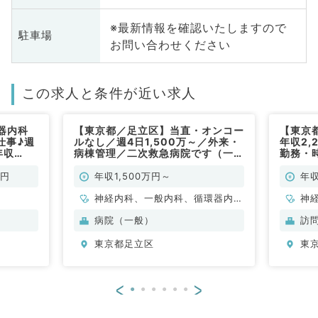
※最新情報を確認いたしますので
駐車場
お問い合わせください
この求人と条件が近い求人
器内科
【東京都／足立区】当直・オンコー
【東京
仕事♪週
ルなし／週4日1,500万～／外来・
年収2,
年収
病棟管理／二次救急病院です（一般
勤務・
／常
内科／常勤）
安心の
ール・
万円
年収1,500万円～
年収
◎（内
神経内科、一般内科、循環器内
神
科、呼吸器内科、消化器内科、内
形
病院（一般）
訪
分泌・代謝内科、腎臓内科、老年
科
東京都足立区
東
内科、血液内科
小
循
内
<
>
科
外