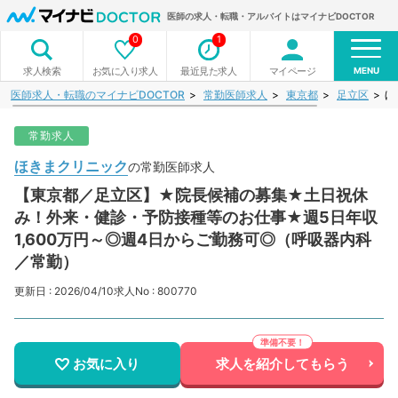
医師の求人・転職・アルバイトはマイナビDOCTOR
0
1
MENU
お気に入り求人
最近見た求人
マイページ
求人検索
医師求人・転職のマイナビDOCTOR
常勤医師求人
東京都
足立区
ほ
常勤求人
ほきまクリニック
の常勤医師求人
【東京都／足立区】★院長候補の募集★土日祝休
み！外来・健診・予防接種等のお仕事★週5日年収
1,600万円～◎週4日からご勤務可◎（呼吸器内科
／常勤）
更新日 : 2026/04/10
求人No : 800770
お気に入り
求人を紹介してもらう