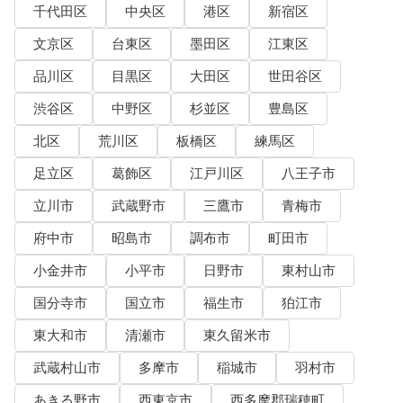
千代田区
中央区
港区
新宿区
文京区
台東区
墨田区
江東区
品川区
目黒区
大田区
世田谷区
渋谷区
中野区
杉並区
豊島区
北区
荒川区
板橋区
練馬区
足立区
葛飾区
江戸川区
八王子市
立川市
武蔵野市
三鷹市
青梅市
府中市
昭島市
調布市
町田市
小金井市
小平市
日野市
東村山市
国分寺市
国立市
福生市
狛江市
東大和市
清瀬市
東久留米市
武蔵村山市
多摩市
稲城市
羽村市
あきる野市
西東京市
西多摩郡瑞穂町