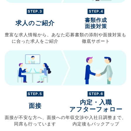
STEP.3
STEP.4
書類作成
求人のご紹介
面接対策
豊富な求人情報から、
あなた
応募書類の
添削や面接対策も
に合った求人を
ご紹介
徹底サポート
STEP.5
STEP.6
内定・入職
面接
アフターフォロー
面接が不安な方へ、
面接への
年収交渉や
入社日調整まで、
同席も
行っています
内定後もバックアップ