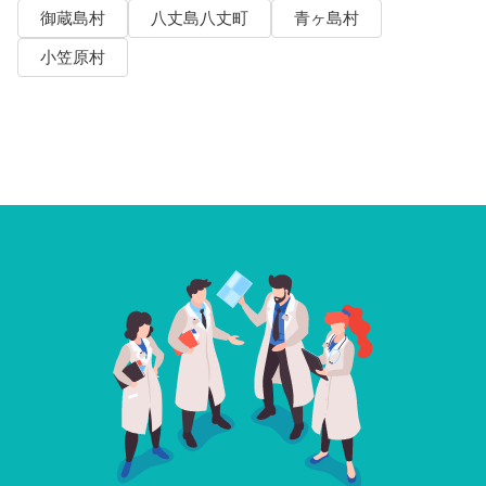
御蔵島村
八丈島八丈町
青ヶ島村
小笠原村