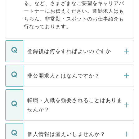
る」など、さまざまなご要望をキャリアパ
ートナーにお伝えください。常勤求人はも
ちろん、非常勤・スポットのお仕事紹介も
行なっております。
登録後は何をすればよいのですか
ご登録いただきましたら、弊社担当者がご
登録内容を確認し、その後メールもしくは
非公開求人とはなんですか？
お電話にて次のステップのご案内をいたし
ます。通常、5営業日以内にはご連絡をせて
マイナビDOCTORで取り扱っている求人の
いただきますので、しばらくお待ちくださ
うち約3割は、Webサイトからご覧いただ
転職・入職を強要されることはありま
い。
けない「非公開求人」です。非公開求人は
せんか？
下記の理由によって、一般には公開してい
ません。
転職・入職を強要することは一切ありませ
ん。また、仮に応募先から内定をいただい
個人情報は漏えいしませんか？
■応募殺到を避けるため 人気のある医療機