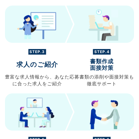
STEP.3
STEP.4
書類作成
求人のご紹介
面接対策
豊富な求人情報から、
あなた
応募書類の
添削や面接対策も
に合った求人を
ご紹介
徹底サポート