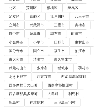
北区
荒川区
板橋区
練馬区
足立区
葛飾区
江戸川区
八王子市
立川市
武蔵野市
三鷹市
青梅市
府中市
昭島市
調布市
町田市
小金井市
小平市
日野市
東村山市
国分寺市
国立市
福生市
狛江市
東大和市
清瀬市
東久留米市
武蔵村山市
多摩市
稲城市
羽村市
あきる野市
西東京市
西多摩郡瑞穂町
西多摩郡日の出町
西多摩郡檜原村
西多摩郡奥多摩町
大島町
利島村
新島村
神津島村
三宅島三宅村