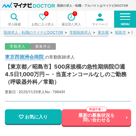
医師の求人・転職・アルバイトはマイナビDOCTOR
0
1
MENU
お気に入り求人
最近見た求人
マイページ
求人検索
医師求人・転職のマイナビDOCTOR
常勤医師求人
東京都
昭島市
東
常勤求人
募集停止
東京西徳洲会病院
の常勤医師求人
【東京都／昭島市】500床規模の急性期病院◎週
4.5日1,000万円～・当直オンコールなしのご勤務
（呼吸器外科／常勤）
更新日 : 2025/11/25
求人No : 799491
最新の募集状況を
お気に入り
問い合わせる