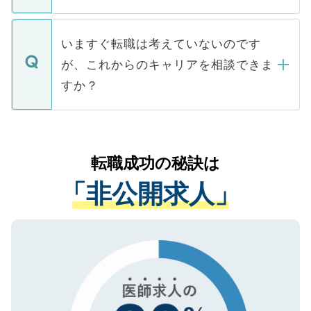
たとしても、ご本人が納得しない限り、内
関を公にしてしまうと、応募が殺到する場
定を承諾する必要はありません。内定先へ
個人情報が漏えいすることはありませんの
合があります。 選考を効率よく行うため
の辞退の連絡はキャリアパートナーが行い
で、ご安心ください。当サイトからの登録
いますぐ転職は考えていないのです
に、医療機関が求める条件に合った人材の
ますので、ご安心ください。
などで収集したご登録者様の個人情報は、
が、これからのキャリアを相談できま
みを人材紹介会社に依頼するケースが増え
ご本人のキャリアアップおよび転職活動の
ています。
すか？
支援を目的に使用いたします。お預かりし
ているすべての個人データはご本人の許可
お気軽にご相談ください。先生専任のキャ
なく、医療機関側に開示したり、第三者に
リアパートナーが将来のご希望などをおう
提供することは一切ありません。また弊社
かがいして、現在の医療機関の状況や紹介
転職成功の秘訣は
は、個人情報の取り扱いについての厳密な
経験をまじえながら、適切なアドバイスを
管理基準を満たした事業者のみに付与され
「非公開求人」
させていただきます。すぐにご転職をされ
る、プライバシーマークを取得済みです。
ない方には、長期的なサポートが可能です
ご登録いただいた個人情報は、SSL（デー
ので、まずはご登録ください。
タ暗号化）によって保護されていますの
で、機密保持に関してもご安心ください。