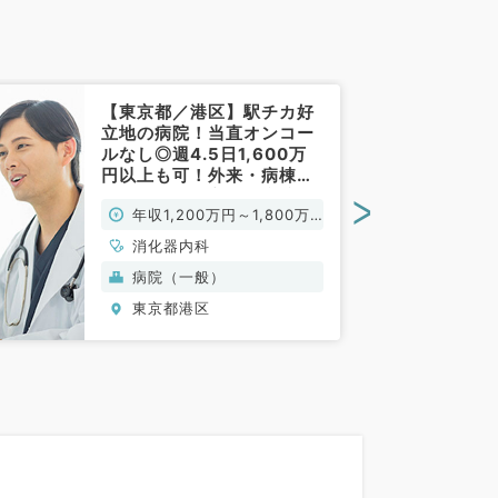
【東京都／港区】駅チカ好
立地の病院！当直オンコー
ルなし◎週4.5日1,600万
円以上も可！外来・病棟管
理・アクセス良好な病院で
>
年収1,200万円～1,800万
す（消化器内科／常勤）
円
消化器内科
病院（一般）
東京都港区