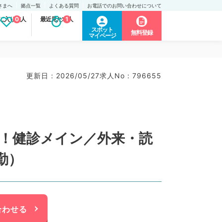
さまへ
拠点一覧
よくある質問
お電話でのお問い合わせについて
に入り求人
0
最近見た求人
1
スポット
無料登録
マイページ
更新日 : 2026/05/27
求人No : 796655
可能！健診メイン／外来・読
勤）
合わせる