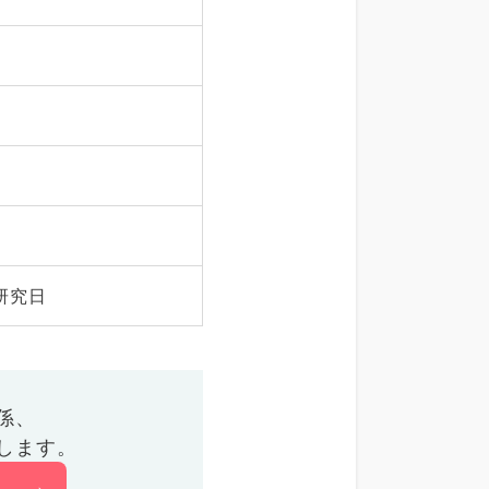
研究日
係、
します。