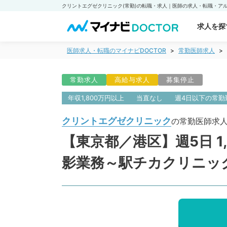
求人を探
医師求人・転職のマイナビDOCTOR
常勤医師求人
常勤求人
高給与求人
募集停止
年収1,800万円以上
当直なし
週4日以下の常勤
クリントエグゼクリニック
の常勤医師求
【東京都／港区】週5日 1
影業務～駅チカクリニッ