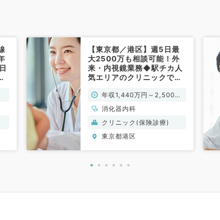
線
【東京都／港区】週5日最
年
大2500万も相談可能！外
5日
来・内視鏡業務◆駅チカ人
業
気エリアのクリニックです
常
◆（消化器内科／常勤）
年収1,440万円～2,500万
円
消化器内科
クリニック(保険診療)
東京都港区