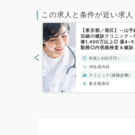
この求人と条件が近い求人
港区】★週5日
【東京都／港区】～山手
相談可能です！
沿線の健診クリニック～
00万円程度★ク
俸1,400万以上◎ 週4~
て内視鏡検査・
勤務◎内視鏡検査＆健診
・ドック判定の
務メイン（消化器内科／
<
0万円～1,500万
年収1,400万円～
(消化器内科／
勤）
科
消化器内科
(保険診療)
クリニック(保険診療)
区
東京都港区