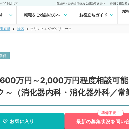
クリントエグゼクリニック(常勤)の転職・求人｜医師の求人・転職・アルバイトは【マイナビDOCTOR】
自治体・公共団体採用ご担当者さまへ
採用ご担当者
お気
す
転職をご検討の方へ
お役立ちガイド
東京都
港区
クリントエグゼクリニック
勤務
人
,600万円～2,000万円程度相談
ク～（消化器内科・消化器外科／常
お気に入り
最新の募集状況を問い